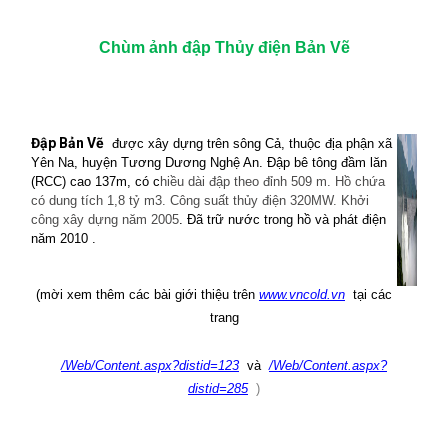
Chùm ảnh đập Thủy điện Bản Vẽ
Đập Bản Vẽ
được xây dựng trên sông Cả, thuộc địa phận xã
Yên Na, huyện Tương Dương Nghệ An. Đập bê tông đầm lăn
(RCC) cao 137m, có c
hiều dài đập theo đỉnh 509 m. Hồ chứa
có dung tích 1,8 tỷ m3. Công suất thủy điện 320MW. Khởi
công xây dựng năm 2005
. Đã trữ nước trong hồ và phát điện
năm 2010 .
(mời xem thêm các bài giới thiệu trên
www.vncold.vn
tại các
trang
/Web/Content.aspx?distid=123
và
/Web/Content.aspx?
distid=285
)