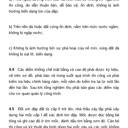
thi công, đo dẫn thuận tiện, dễ bảo vệ, ổn định, không bị ảnh
hưởng biến dạng lún của đập;
b) Trên nền đá hoặc đất cứng ổn định, nằm trên mức nước ngầm,
không bị ngập nước;
c) Không bị ảnh hưởng bởi sự phá hoại của nổ mìn, vùng đất đá
không bị sạt lở, biến dạng.
4.4
Các điểm khống chế mặt bằng và cao độ phải được ký hiệu,
vẽ trên sơ đồ, phải bảo vệ trong suốt quá trình thi công và phải
kiểm tra hiệu chỉnh hàng năm, mỗi năm đo kiểm tra lại từ một lần
đến hai lần. Sau khi tổng nghiệm thu phải bàn giao các điểm này
cho cơ quan quản lý công trình.
4.5
Đối với đập đất từ cấp II trở lên, nhà thầu xây lắp phải xây
dựng hai mốc cấp I để xác định tim đập. Mốc được đúc bằng bê
tông và ghi cao độ ở tim mốc, đánh dấu tim bằng sơn đỏ. Cán bộ
thi công và kỹ thuật địa hình dùng hai mốc này và các mốc khống