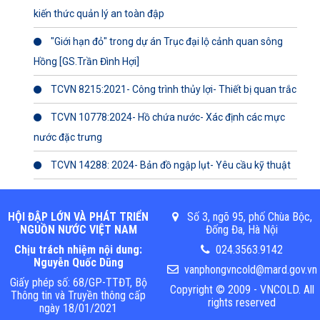
kiến thức quản lý an toàn đập
"Giới hạn đỏ" trong dự án Trục đại lộ cảnh quan sông
Hồng [GS.Trần Đình Hợi]
TCVN 8215:2021- Công trình thủy lợi- Thiết bị quan trắc
TCVN 10778:2024- Hồ chứa nước- Xác định các mực
nước đặc trưng
TCVN 14288: 2024- Bản đồ ngập lụt- Yêu cầu kỹ thuật
HỘI ĐẬP LỚN VÀ PHÁT TRIỂN
Số 3, ngõ 95, phố Chùa Bộc,
NGUỒN NƯỚC VIỆT NAM
Đống Đa, Hà Nội
Chịu trách nhiệm nội dung:
024.3563.9142
Nguyễn Quốc Dũng
vanphongvncold@mard.gov.vn
Giấy phép số: 68/GP-TTĐT, Bộ
Copyright © 2009 - VNCOLD. All
Thông tin và Truyền thông cấp
rights reserved
ngày 18/01/2021