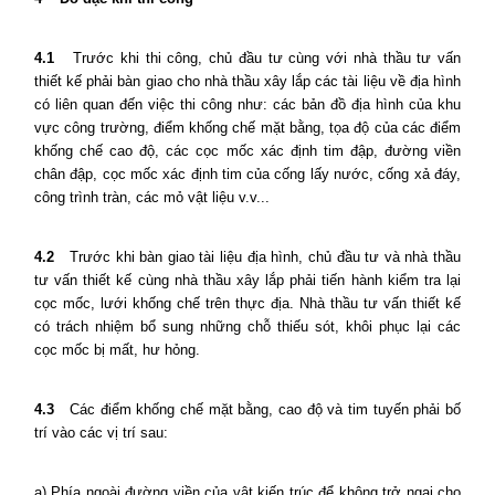
4.1
Trước khi thi công, chủ đầu tư cùng với nhà thầu tư vấn
thiết kế phải bàn giao cho nhà thầu xây lắp các tài liệu về địa hình
có liên quan đến việc thi công như: các bản đồ địa hình của khu
vực công trường, điểm khống chế mặt bằng, tọa độ của các điểm
khống chế cao độ, các cọc mốc xác định tim đập, đường viền
chân đập, cọc mốc xác định tim của cống lấy nước, cống xả đáy,
công trình tràn, các mỏ vật liệu v.v...
4.2
Trước khi bàn giao tài liệu địa hình, chủ đầu tư và nhà thầu
tư vấn thiết kế cùng nhà thầu xây lắp phải tiến hành kiểm tra lại
cọc mốc, lưới khống chế trên thực địa. Nhà thầu tư vấn thiết kế
có trách nhiệm bổ sung những chỗ thiếu sót, khôi phục lại các
cọc mốc bị mất, hư hỏng.
4.3
Các điểm khống chế mặt bằng, cao độ và tim tuyến phải bố
trí vào các vị trí sau:
a) Phía ngoài đường viền của vật kiến trúc để không trở ngại cho