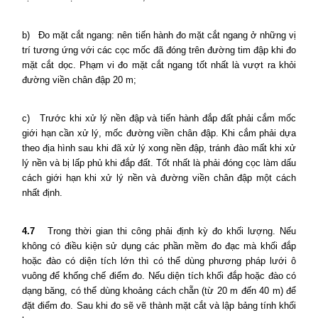
b)
Đo mặt cắt ngang: nên tiến hành đo mặt cắt ngang ở những vị
trí tương ứng với các cọc mốc đã đóng trên đường tim đập khi đo
mặt cắt dọc. Phạm vi đo mặt cắt ngang tốt nhất là vượt ra khỏi
đường viền chân đập 20 m;
c)
Trước khi xử lý nền đập và tiến hành đắp đất phải cắm mốc
giới hạn cần xử lý, mốc đường viền chân đập. Khi cắm phải dựa
theo địa hình sau khi đã xử lý xong nền đập, tránh đào mất khi xử
lý nền và bị lấp phủ khi đắp đất. Tốt nhất là phải đóng cọc làm dấu
cách giới hạn khi xử lý nền và đường viền chân đập một cách
nhất định.
4.7
Trong thời gian thi công phải định kỳ đo khối lượng. Nếu
không có điều kiện sử dụng các phần mềm đo đạc mà khối đắp
hoặc đào có diện tích lớn thì có thể dùng phương pháp lưới ô
vuông để khống chế điểm đo. Nếu diện tích khối đắp hoặc đào có
dạng băng, có thể dùng khoảng cách chẵn (từ 20 m đến 40 m) để
đặt điểm đo. Sau khi đo sẽ vẽ thành mặt cắt và lập bảng tính khối