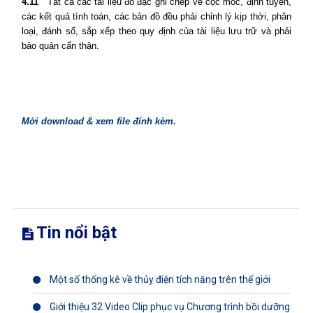
4.11
Tất cả các tài liệu đo đạc ghi chép về cọc mốc, định tuyến,
các kết quả tính toán, các bản đồ đều phải chỉnh lý kịp thời, phân
loại, đánh số, sắp xếp theo quy định của tài liệu lưu trữ và phải
bảo quản cẩn thận.
Mời download & xem file đính kèm.
Tin nổi bật
Một số thống kê về thủy điện tích năng trên thế giới
Giới thiệu 32 Video Clip phục vụ Chương trình bồi dưỡng