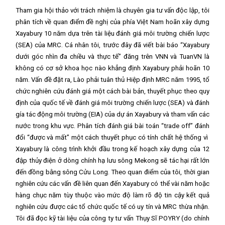
Tham gia hội thảo với trách nhiệm là chuyên gia tư vấn độc lập, tôi
phân tích về quan điểm đề nghị của phía Việt Nam hoãn xây dựng
Xayabury 10 năm dựa trên tài liệu đánh giá môi trường chiến lược
(SEA) của MRC. Cá nhân tôi, trước đây đã viết bài báo “Xayabury
dưới góc nhìn đa chiều và thực tế” đăng trên VNN và TuanVN là
không có cơ sở khoa học nào khẳng định Xayabury phải hoãn 10
năm. Vấn đề đặt ra, Lào phải tuân thủ Hiệp định MRC năm 1995, tổ
chức nghiên cứu đánh giá một cách bài bản, thuyết phục theo quy
định của quốc tế về đánh giá môi trường chiến lược (SEA) và đánh
gía tác động môi trường (EIA) của dự án Xayabury và tham vấn các
nước trong khu vực. Phân tích đánh giá bài toán “trade off” đánh
đổi “được và mất” một cách thuyết phục có tính chất hệ thống vì
Xayabury là công trình khởi đầu trong kế hoạch xây dựng của 12
đập thủy điện ở dòng chính hạ lưu sông Mekong sẽ tác hại rất lớn
đến đồng bằng sông Cửu Long. Theo quan điểm của tôi, thời gian
nghiên cứu các vấn đề liên quan đến Xayabury có thể vài năm hoặc
hàng chục năm tùy thuộc vào mức độ làm rõ độ tin cậy kết quả
nghiên cứu được các tổ chức quốc tế có uy tín và MRC thừa nhận.
Tôi đã đọc kỹ tài liệu của công ty tư vấn Thụy Sĩ POYRY (do chính