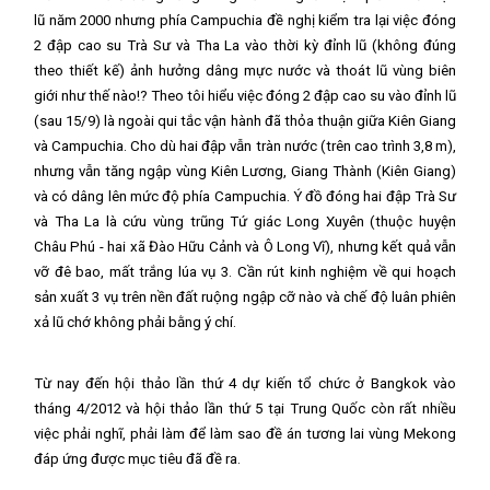
lũ năm 2000 nhưng phía Campuchia đề nghị kiểm tra lại việc đóng
2 đập cao su Trà Sư và Tha La vào thời kỳ đỉnh lũ (không đúng
theo thiết kế) ảnh hưởng dâng mực nước và thoát lũ vùng biên
giới như thế nào!? Theo tôi hiểu v
iệc đóng 2 đập cao su vào đỉnh lũ
(sau 15/9) là ngoài qui tắc vận hành đã thỏa thuận giữa Kiên Giang
và Campuchia. Cho dù hai đập vẫn tràn nước (trên cao trình 3,8 m),
nhưng vẫn tăng ngập vùng Kiên Lương, Giang Thành (Kiên Giang)
và có dâng lên mức độ phía Campuchia. Ý đồ đóng hai đập Trà Sư
và Tha La là cứu vùng trũng Tứ giác Long Xuyên (thuộc huyện
Châu Phú - hai xã Đào Hữu Cảnh và Ô Long Vĩ), nhưng kết quả vẫn
vỡ đê bao, mất trắng lúa vụ 3. Cần rút kinh nghiệm về qui hoạch
sản xuất 3 vụ trên nền đất ruộng ngập cỡ nào và chế độ luân phiên
xả lũ chớ không phải bằng ý chí.
Từ nay đến hội thảo lần thứ 4 dự kiến tổ chức ở Bangkok vào
tháng 4/2012 và hội thảo lần thứ 5 tại Trung Quốc còn rất nhiều
việc phải nghĩ, phải làm để làm sao đề án tương lai vùng Mekong
đáp ứng được mục tiêu đã đề ra.