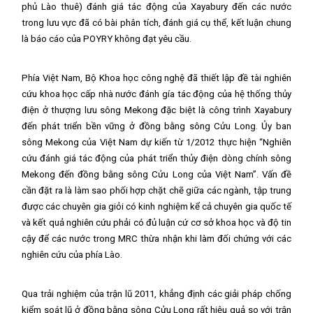
phủ Lào thuê) đánh giá tác động của Xayabury đến các nước
trong lưu vực đã có bài phân tích, đánh giá cụ thể, kết luận chung
là báo cáo của POYRY không đạt yêu cầu.
Phía Việt Nam, Bộ Khoa học công nghệ đã thiết lập đề tài nghiên
cứu khoa học cấp nhà nước đánh gía tác động của hệ thống thủy
điện ở thượng lưu sông Mekong đặc biệt là công trình Xayabury
đến phát triển bền vững ở đồng bằng sông Cửu Long. Ủy ban
sông Mekong của Việt Nam dự kiến từ 1/2012 thực hiện “Nghiên
cứu đánh giá tác động của phát triển thủy điện dòng chính sông
Mekong đến đồng bằng sông Cửu Long của Việt Nam”. Vấn đề
cần đặt ra là làm sao phối hợp chặt chẽ giữa các ngành, tập trung
được các chuyên gia giỏi có kinh nghiệm kể cả chuyên gia quốc tế
và kết quả nghiên cứu phải có đủ luận cứ cơ sở khoa học và độ tin
cậy để các nước trong MRC thừa nhận khi làm đối chứng với các
nghiên cứu của phía Lào.
Qua trải nghiệm của trận lũ 2011, khẳng định các giải pháp chống
kiểm soát lũ ở đồng bằng sông Cửu Long rất hiệu quả so với trận