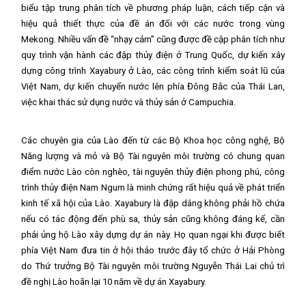
biểu tập trung phân tích về phương pháp luận, cách tiếp cận và
hiệu quả thiết thực của đề án đối với các nước trong vùng
Mekong. Nhiều vấn đề “nhạy cảm” cũng được đề cập phân tích như
quy trình vận hành các đập thủy điện ở Trung Quốc, dự kiến xây
dựng công trình Xayabury ở Lào, các công trình kiểm soát lũ của
Việt Nam, dự kiến chuyển nước lên phía Đông Bắc của Thái Lan,
việc khai thác sử dụng nước và thủy sản ở Campuchia.
Các chuyên gia của Lào đến từ các Bộ Khoa học công nghệ, Bộ
Năng lượng và mỏ và Bộ Tài nguyên môi trường có chung quan
điểm nước Lào còn nghèo, tài nguyên thủy điện phong phú, công
trình thủy điện Nam Ngum là minh chứng rất hiệu quả về phát triển
kinh tế xã hội của Lào. Xayabury là đập dâng không phải hồ chứa
nếu có tác động đến phù sa, thủy sản cũng không đáng kể, cần
phải ủng hộ Lào xây dựng dự án này. Họ quan ngại khi được biết
phía Việt Nam đưa tin ở hội thảo trước đây tổ chức ở Hải Phòng
do Thứ trưởng Bộ Tài nguyên môi trường Nguyễn Thái Lai chủ trì
đề nghị Lào hoãn lại 10 năm về dự án Xayabury.