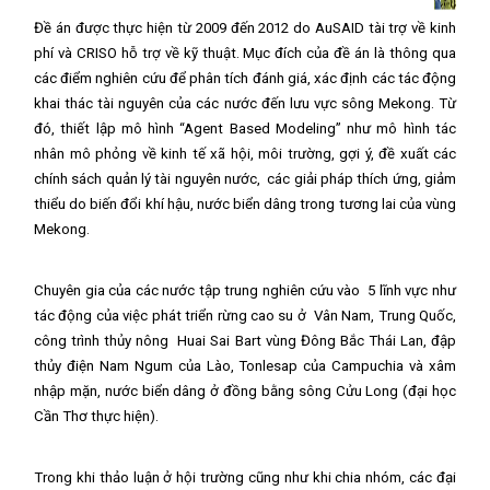
Đề án được thực hiện từ 2009 đến 2012 do AuSAID tài trợ về kinh
phí và CRISO hỗ trợ về kỹ thuật. Mục đích của đề án là thông qua
các điểm nghiên cứu để phân tích đánh giá, xác định các tác động
khai thác tài nguyên của các nước đến lưu vực sông Mekong. Từ
đó, thiết lập mô hình “Agent Based Modeling” như mô hình tác
nhân mô phỏng về kinh tế xã hội, môi trường, gợi ý, đề xuất các
chính sách quản lý tài nguyên nước,
các giải pháp thích ứng, giảm
thiểu do biến đổi khí hậu, nước biển dâng trong tương lai của vùng
Mekong.
Chuyên gia của các nước tập trung nghiên cứu vào
5 lĩnh vực như
tác động của việc phát triển rừng cao su ở
Vân Nam, Trung Quốc,
công trình thủy nông
Huai Sai Bart vùng Đông Bắc Thái Lan, đập
thủy điện Nam Ngum của Lào, Tonlesap của Campuchia và xâm
nhập mặn, nước biển dâng ở đồng bằng sông Cửu Long (đại học
Cần Thơ thực hiện).
Trong khi thảo luận ở hội trường cũng như khi chia nhóm, các đại