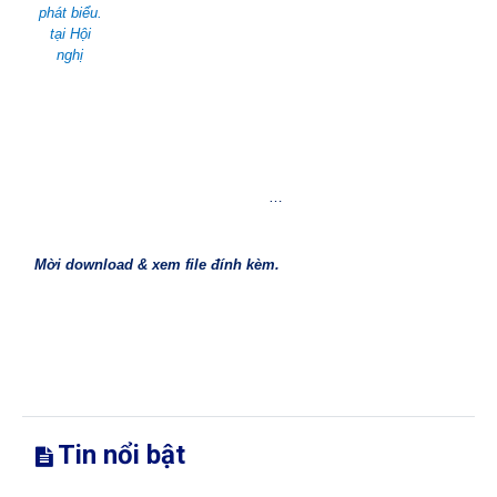
phát biểu.
tại Hội
nghị
…
Mời download & xem file đính kèm
.
Tin nổi bật