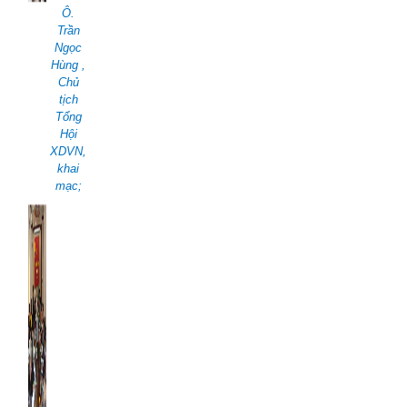
Ô.
Trần
Ngọc
Hùng ,
Chủ
tịch
Tổng
Hội
XDVN,
khai
mạc;