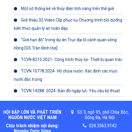
Một số thống kê về thủy điện tích năng trên thế giới
Giới thiệu 32 Video Clip phục vụ Chương trình bồi dưỡng
kiến thức quản lý an toàn đập
"Giới hạn đỏ" trong dự án Trục đại lộ cảnh quan sông
Hồng [GS.Trần Đình Hợi]
TCVN 8215:2021- Công trình thủy lợi- Thiết bị quan trắc
TCVN 10778:2024- Hồ chứa nước- Xác định các mực
nước đặc trưng
TCVN 14288: 2024- Bản đồ ngập lụt- Yêu cầu kỹ thuật
HỘI ĐẬP LỚN VÀ PHÁT TRIỂN
Số 3, ngõ 95, phố Chùa Bộc,
NGUỒN NƯỚC VIỆT NAM
Đống Đa, Hà Nội
Chịu trách nhiệm nội dung:
024.3563.9142
Nguyễn Quốc Dũng