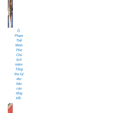
Ô.
Phạm
Thế
Minh
Phó
Chủ
tịch
kiêm
Tổng
thư ký
đọc
báo
cáo
tổng
kết;