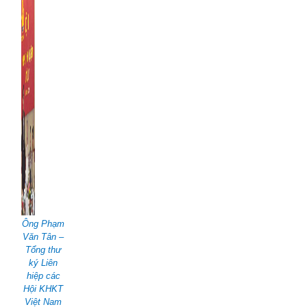
Ông Phạm
Văn Tân –
Tổng thư
ký Liên
hiệp các
Hội KHKT
Việt Nam