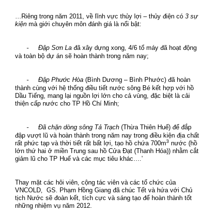
…Riêng trong năm 2011, về lĩnh vực thủy lợi – thủy điện có
3 sự
kiện
mà giới chuyên môn đánh giá là nổi bật:
-
Đập Sơn La
đã xây dựng xong, 4/6 tổ máy đã hoạt động
và toàn bộ dự án sẽ hoàn thành trong năm nay;
-
Đập Phước Hòa
(Bình Dương – Bình Phước) đã hoàn
thành cùng với hệ thống điều tiết nước sông Bé kết hợp với hồ
Dầu Tiếng, mang lại nguồn lợi lớn cho cả vùng, đặc biệt là cải
thiện cấp nước cho TP Hồ Chí Minh;
-
Đã chặn dòng sông Tả Trạch
(Thừa Thiên Huế) để đắp
đập vượt lũ và hoàn thành trong năm nay trong điều kiện địa chất
3
rất phức tạp và thời tiết rất bất lợi, tạo hồ chứa 700m
nước (hồ
lớn thứ hai ở miền Trung sau hồ Cửa Đạt (Thanh Hóa)) nhằm cắt
giảm lũ cho TP Huế và các mục tiêu khác….’
Thay mặt các hôi viên, cộng tác viên và các tổ chức của
VNCOLD,
GS. Phạm Hồng Giang đã chúc Tết và hứa với Chủ
tịch Nước sẽ đoàn kết, tích cực và sáng tạo để hoàn thành tốt
những nhiệm vụ năm 2012.