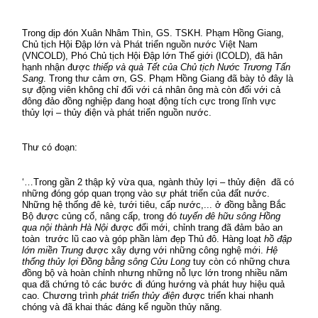
Trong dịp đón Xuân Nhâm Thìn, GS. TSKH. Phạm Hồng Giang,
Chủ tịch Hội Đập lớn và Phát triển nguồn nước Việt Nam
(VNCOLD), Phó Chủ tịch Hội Đập lớn Thế giới (ICOLD), đã hân
hạnh nhận được
thiếp và quà Tết của Chủ tịch Nước Trương Tấn
Sang
. Trong thư cảm ơn, GS. Phạm Hồng Giang đã bày tỏ đây là
sự động viên không chỉ đối với cá nhân ông mà còn đối với cả
đông đảo đồng nghiệp đang hoạt động tích cực trong lĩnh vực
thủy lợi – thủy điện và phát triển nguồn nước.
Thư có đoạn:
‘…Trong gần 2 thập kỷ vừa qua, ngành thủy lợi – thủy điện
đã có
những đóng góp quan trọng vào sự phát triển của đất nước.
Những hệ thống đê kè, tưới tiêu, cấp nước,... ở đồng bằng Bắc
Bộ được củng cố, nâng cấp, trong đó
tuyến đê hữu sông Hồng
qua nội thành Hà Nội
được đổi mới, chỉnh trang đã đảm bảo an
toàn
trước lũ cao và góp phần làm đẹp Thủ đô. Hàng loạt
hồ đập
lớn miền Trung
được xây dựng với những công nghệ mới.
Hệ
thống thủy lợi Đồng bằng sông Cửu Long
tuy còn có những chưa
đồng bộ và hoàn chỉnh nhưng những nỗ lực lớn trong nhiều năm
qua đã chứng tỏ các bước đi đúng hướng và phát huy hiệu quả
cao. Chương trình
phát triển thủy điện
được triển khai nhanh
chóng và đã khai thác đáng kể nguồn thủy năng.