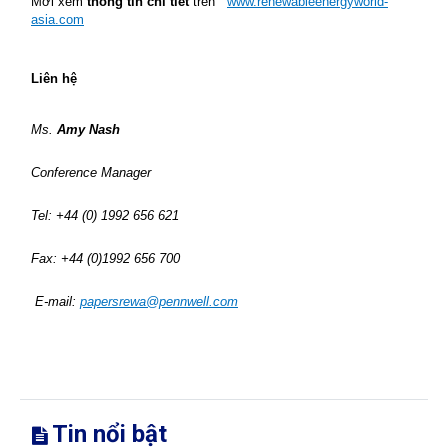
Mời xem
thông tin chi tiết
trên
www.renewableenergyworld-
asia.com
under
Liên hệ
Ms.
Amy Nash
Conference Manager
Tel: +44 (0) 1992 656 621
Fax: +44 (0)1992 656 700
E-mail:
papersrewa@pennwell.com
Tin nổi bật