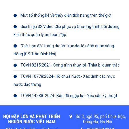
Một số thống kê về thủy điện tích năng trên thế giới
Giới thiệu 32 Video Clip phục vụ Chương trình bồi dưỡng
kiến thức quản lý an toàn đập
"Giới hạn đỏ" trong dự án Trục đại lộ cảnh quan sông
Hồng [GS.Trần Đình Hợi]
TCVN 8215:2021- Công trình thủy lợi- Thiết bị quan trắc
TCVN 10778:2024- Hồ chứa nước- Xác định các mực
nước đặc trưng
TCVN 14288: 2024- Bản đồ ngập lụt- Yêu cầu kỹ thuật
HỘI ĐẬP LỚN VÀ PHÁT TRIỂN
Số 3, ngõ 95, phố Chùa Bộc,
NGUỒN NƯỚC VIỆT NAM
Đống Đa, Hà Nội