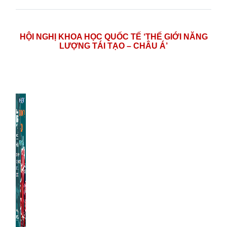
HỘI NGHỊ KHOA HỌC QUỐC TẾ ‘THẾ GIỚI NĂNG
LƯỢNG TÁI TẠO – CHÂU Á’