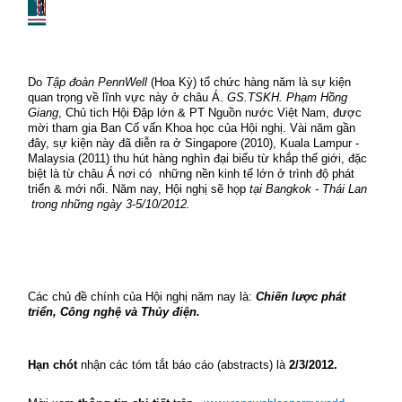
Do
Tập đoàn PennWell
(Hoa Kỳ) tổ chức hàng năm là sự kiện
quan trọng về lĩnh vực này ở châu Á.
GS.TSKH. Phạm Hồng
Giang
, Chủ tich Hội Đập lớn & PT Nguồn nước Việt Nam, được
mời tham gia Ban Cố vấn Khoa học của Hội nghị. Vài năm gần
đây, sự kiện này đã diễn ra ở Singapore (2010), Kuala Lampur -
Malaysia (2011) thu hút hàng nghìn đại biểu từ khắp thế giới, đặc
biệt là từ châu Á nơi có
những nền kinh tế lớn ở trình độ phát
triển & mới nổi. Năm nay, Hội nghị sẽ họp
tại Bangkok - Thái Lan
trong những ngày 3-5/10/2012.
Các chủ đề chính của Hội nghị năm nay là:
Chiến lược phát
triển, Công nghệ và Thủy điện.
Hạn chót
nhận các tóm tắt báo cáo (abstracts) là
2/3/2012.