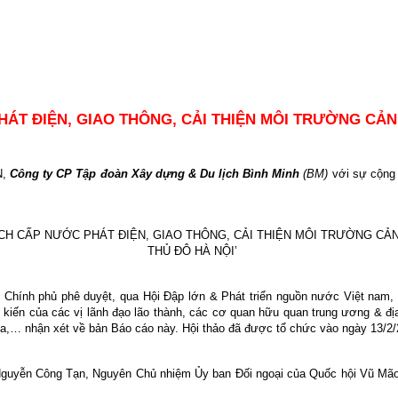
ÁT ĐIỆN, GIAO THÔNG, CẢI THIỆN MÔI TRƯỜNG CẢN
N,
Công ty CP Tập đoàn Xây dựng & Du lịch Bình Minh
(BM)
với sự cộng
CH CẤP NƯỚC PHÁT ĐIỆN, GIAO THÔNG, CẢI THIỆN MÔI TRƯỜNG CẢ
THỦ ĐÔ HÀ NỘI’
nh Chính phủ phê duyệt, qua Hội Đập lớn & Phát triển nguồn nước Việt nam,
ến của các vị lãnh đạo lão thành, các cơ quan hữu quan trung ương & địa
ia,… nhận xét về bản Báo cáo này. Hội thảo đã được tổ chức vào ngày 13/2/2
uyễn Công Tạn, Nguyên Chủ nhiệm Ủy ban Đối ngoại của Quốc hội Vũ Mão và