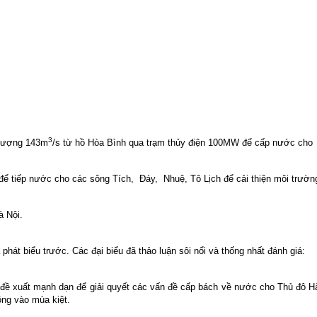
3
 lượng 143m
/s từ hồ Hòa Bình qua trạm thủy điện 100MW để cấp nước cho
để tiếp nước cho các sông Tích,
Đáy,
Nhuệ, Tô Lịch để cải thiện môi trườn
à Nội.
hát biểu trước. Các đại biểu đã thảo luận sôi nổi và thống nhất đánh giá:
đề xuất mạnh dạn để giải quyết các vấn đề cấp bách về nước cho Thủ đô H
ồng vào mùa kiệt.