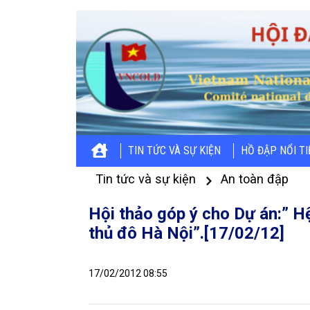
TIN TỨC VÀ SỰ KIỆN
HỒ ĐẬP NỔI T
Tin tức và sự kiện
An toàn đập
Hội thảo góp ý cho Dự án:” H
thủ đô Hà Nội”.[17/02/12]
17/02/2012 08:55