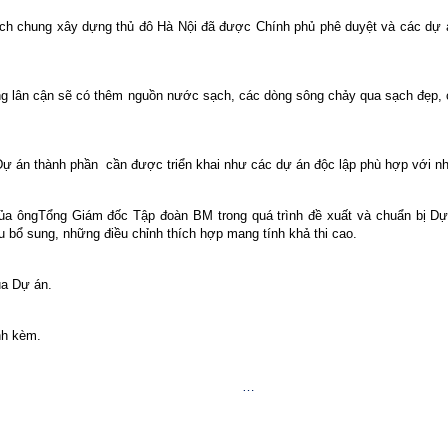
h chung xây dựng thủ đô Hà Nội đã được Chính phủ phê duyệt và các dự án
g lân cận sẽ có thêm nguồn nước sạch, các dòng sông chảy qua sạch đẹp, 
Dự án thành phần
cần được triển khai như các dự án độc lập phù hợp với n
a ôngTổng Giám đốc Tập đoàn BM trong quá trình đề xuất và chuẩn bị Dự á
 bổ sung, những điều chỉnh thích hợp mang tính khả thi cao.
ủa Dự án.
ính kèm.
…