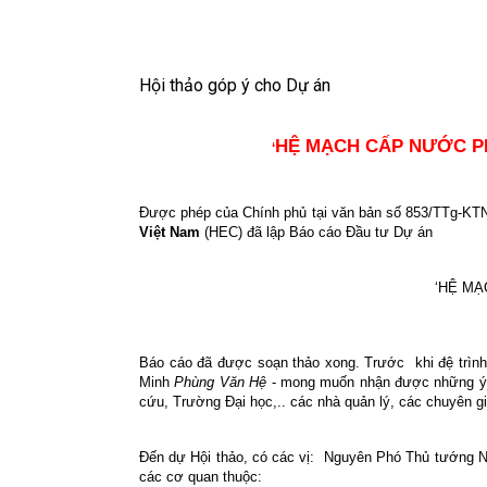
Hội thảo góp ý cho Dự án
HỆ MẠCH CẤP NƯỚC PH
‘
Được phép của Chính phủ tại văn bản số 853/TTg-KT
Việt Nam
(HEC) đã lập Báo cáo Đầu tư Dự án
‘HỆ MẠ
Báo cáo đã được soạn thảo xong. Trước
khi đệ trì
Minh
Phùng Văn Hệ
- mong muốn nhận được những ý ki
cứu, Trường Đại học,.. các nhà quản lý, các chuyên g
Đến dự Hội thảo, có các vị:
Nguyên Phó Thủ tướng Ng
các cơ quan thuộc: