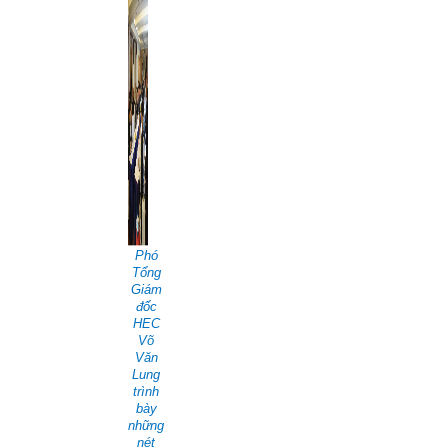
Phó
Tổng
Giám
đốc
HEC
Võ
Văn
Lung
trình
bày
những
nét