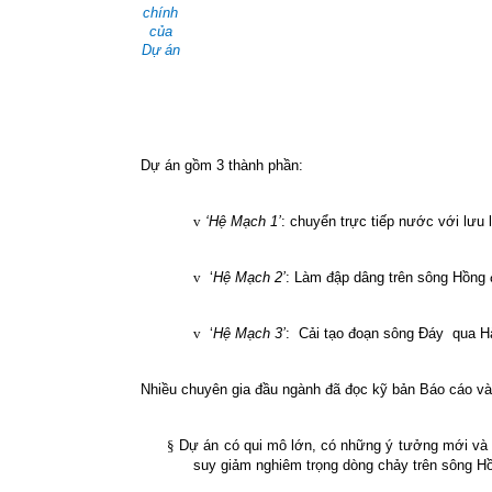
chính
của
Dự án
Dự án gồm 3 thành phần:
v
‘Hệ Mạch 1’
: chuyển trực tiếp nước với lưu
v
‘
Hệ Mạch 2’
: Làm đập dâng trên sông Hồng 
v
‘
Hệ Mạch 3’
:
Cải tạo đoạn sông Đáy
qua H
Nhiều chuyên gia đầu ngành đã đọc kỹ bản Báo cáo và p
§
Dự án có qui mô lớn, có những ý tưởng mới và 
suy giảm nghiêm trọng dòng chảy trên sông H