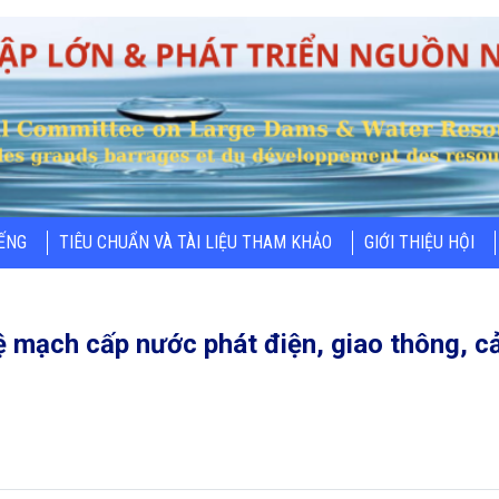
IẾNG
TIÊU CHUẨN VÀ TÀI LIỆU THAM KHẢO
GIỚI THIỆU HỘI
ệ mạch cấp nước phát điện, giao thông, c