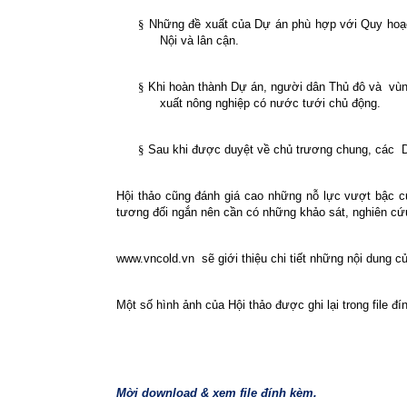
§
Những đề xuất của Dự án phù hợp với Quy hoạc
Nội và lân cận.
§
Khi hoàn thành Dự án, người dân Thủ đô và
vùn
xuất nông nghiệp có nước tưới chủ động.
§
Sau khi được duyệt về chủ trương chung, các
Hội thảo cũng đánh giá cao những nỗ lực vượt bậc củ
tương đối ngắn nên cần có những khảo sát, nghiên cứu
www.vncold.vn
sẽ giới thiệu chi tiết những nội dung c
Một số hình ảnh của Hội thảo được ghi lại trong file đ
Mời download & xem file đính kèm.