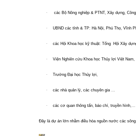
·
các Bộ Nông nghiệp & PTNT, Xây dựng, Công 
·
UBND các tỉnh & TP: Hà Nội, Phú Thọ, Vĩnh Ph
·
các Hội Khoa học kỹ thuật: Tổng
Hội Xây dựng
·
Viện Nghiên cứu Khoa học Thủy lợi Việt Nam, V
·
Trường Đại học Thủy lợi,
·
các nhà quản lý, các chuyên gia …
·
các cơ quan thông tấn, báo chí, truyền hình,…
Đây là dự án lớn nhằm điều hòa nguồn nước các sông, 