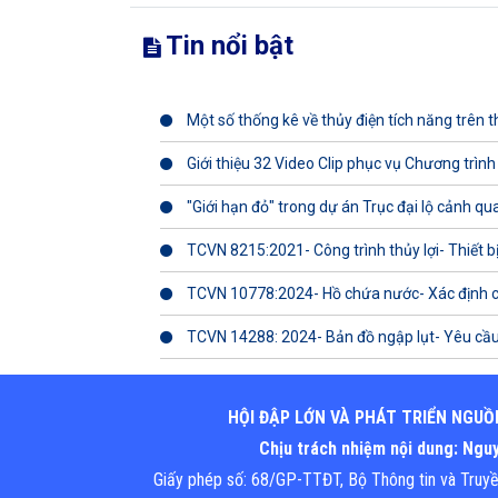
Tin nổi bật
Một số thống kê về thủy điện tích năng trên th
Giới thiệu 32 Video Clip phục vụ Chương trình
"Giới hạn đỏ" trong dự án Trục đại lộ cảnh q
TCVN 8215:2021- Công trình thủy lợi- Thiết b
TCVN 10778:2024- Hồ chứa nước- Xác định 
TCVN 14288: 2024- Bản đồ ngập lụt- Yêu cầu
HỘI ĐẬP LỚN VÀ PHÁT TRIỂN NGUỒ
Chịu trách nhiệm nội dung: Ng
Giấy phép số: 68/GP-TTĐT, Bộ Thông tin và Truy