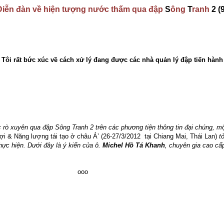
Diễn đàn về hiện tượng nước thấm qua đập
S
ông
T
ranh
2 (9
Tôi rất bức xúc về cách xử lý đang được các nhà quản lý đập tiến hành
 rò xuyên qua đập Sông Tranh 2 trên các phương tiện thông tin đại chúng, m
lợi & Năng lượng tái tạo ở châu Á’ (26-27/3/2012
tại Chiang Mai, Thái Lan)
tỏ
ực hiện. Dưới đây là ý kiến của ô.
Michel Hồ Tá Khanh
, chuyên gia cao cấ
ooo