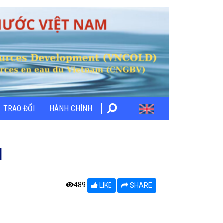
TRAO ĐỔI
HÀNH CHÍNH
]
489
LIKE
SHARE