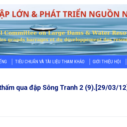
IẾNG
TIÊU CHUẨN VÀ TÀI LIỆU THAM KHẢO
GIỚI THIỆU HỘI
thấm qua đập Sông Tranh 2 (9).[29/03/12