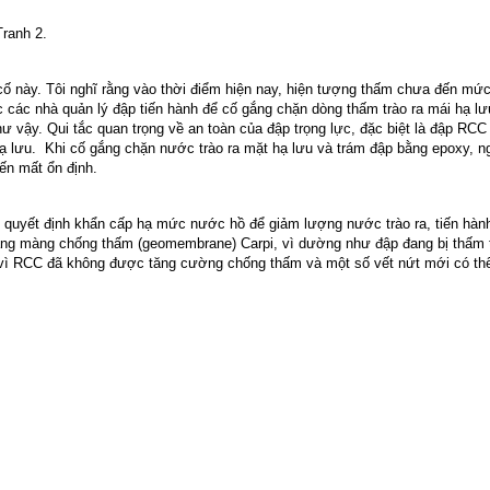
Tranh 2.
 cố này. Tôi nghĩ rằng vào thời điểm hiện nay, hiện tượng thấm chưa đến mứ
c các nhà quản lý đập tiến hành để cố gắng chặn dòng thấm trào ra mái hạ lư
vậy. Qui tắc quan trọng về an toàn của đập trọng lực, đặc biệt là đập RCC 
ạ lưu.
Khi cố gắng chặn nước trào ra mặt hạ lưu và trám đập bằng epoxy, ng
ến mất ổn định.
i quyết định khẩn cấp hạ mức nước hồ để giảm lượng nước trào ra, tiến hàn
ằng màng chống thấm (geomembrane) Carpi, vì dường như đập đang bị thấm t
ì RCC đã không được tăng cường chống thấm và một số vết nứt mới có thể 