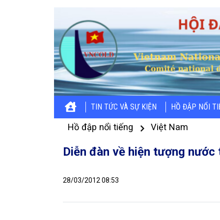
TIN TỨC VÀ SỰ KIỆN
HỒ ĐẬP NỔI T
Hồ đập nổi tiếng
Việt Nam
Diễn đàn về hiện tượng nước 
28/03/2012 08:53