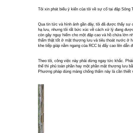
Tôi xin phát biểu ý kiến của tôi về sự cố tại đập Sông 
Qua tin tức và hình ảnh gần đây, tôi đã được thấy sự
hạ lưu, nhưng tôi rất bức xúc về cách xử lý đang đượ
còn gây nguy hiểm cho một đập cao và hồ chứa lớn như 
thấm thật tốt ở mặt thượng lưu và tiêu thoát nước ở h
khe tiếp giáp nằm ngang của RCC bị đẩy cao lên dẫn đ
Theo tôi, công việc này phải dừng ngay tức khắc. Phả
thể thì phủ toàn phần hay một phần mặt thượng lưu b
Phương pháp dùng màng chống thấm này là cần thiết v