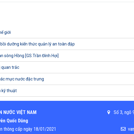
ế giới
 bồi dưỡng kiến thức quản lý an toàn đập
uan sông Hồng [GS.Trần Đình Hợi]
ị quan trắc
các mực nước đặc trưng
 kỹ thuật
N NƯỚC VIỆT NAM
Số 3, ngõ 9
uyễn Quốc Dũng
ền thông cấp ngày 18/01/2021
van