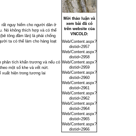
Mời thảo luận và
xem bài đã có
c rất nguy hiểm cho người dân ở
trên website của
u. Nó không thích hợp và có thể
VNCOLD:
(bê tông đầm lăn) là phải chống
ười ta có thể làm cho hàng loạt
Web/Content.aspx?
distid=2957
Web/Content.aspx?
distid=2958
h phân tích khẩn trương và nếu có
Web/Content.aspx?
distid=2959
heo một số khe và vết nứt.
Web/Content.aspx?
xuất hiện trong tương lai
distid=2960
Web/Content.aspx?
distid=2961
Web/Content.aspx?
distid=2962
Web/Content.aspx?
distid=2964
Web/Content.aspx?
distid=2965
Web/Content.aspx?
distid=2966