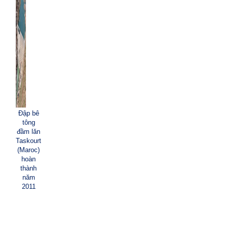
Đập bê
tông
đầm lăn
Taskourt
(Maroc)
hoàn
thành
năm
2011