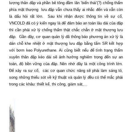
lượng thân đập và phần bê tông đầm lăn ‘biến thái’(?) chống thấm
phía mặt thượng
lưu đập vẫn chưa thấy ai nhắc đến và vẫn còn
là dấu hỏi rất lớn.
Sau khi nhận được thông tin về sự cố,
VNCOLD đã có ý kiến ngay là để đảm bảo an toàn lâu dài của đập
thì cần phải xử lý chống thấm thật chắc chắn ở mặt thượng lưu
đập.
Gần đây, cơ quan quản lý đã thông báo phương án xử lý là
dán chỗ khe nhiệt ở mặt thượng lưu đập bằng tấm SR kết hợp
với bơm keo Polyurethane. Ai cũng biết nếu để tình trạng thấm
xuyên thân đập kéo dài sẽ ảnh hưởng nghiêm trọng đến sự an
toàn, độ bền vững của đập. Nên nhớ đây là một công trình lớn.
Để xảy ra sự cố,
các cơ quan chức năng sẽ phải làm sáng tỏ,
song những thiếu sót về kỹ thuật và quản lý đều có thể mắc phải
trong các khâu: thiết kế, thi công, giám sát,…