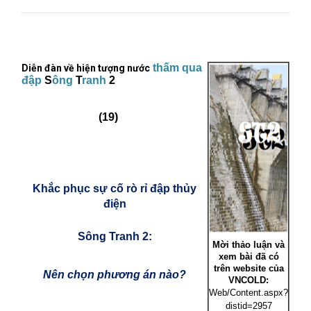
thấm qua
Diễn đàn về hiện tượng nước
đập
S
ông
T
ranh
2
(19)
Khắc phục sự cố rò rỉ đập thủy
điện
Sông Tranh 2:
Mời thảo luận và
xem bài đã có
trên website của
Nên chọn phương án nào?
VNCOLD:
Web/Content.aspx?
distid=2957