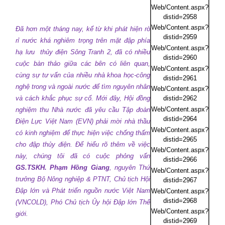
Web/Content.aspx?
distid=2958
Web/Content.aspx?
Đã hơn một tháng nay, kể từ khi phát hiện rò
distid=2959
rỉ nước khá nghiêm trọng trên mặt đập phía
Web/Content.aspx?
hạ lưu
thủy điện Sông Tranh 2, đã có nhiều
distid=2960
cuộc bàn thảo giữa các bên có liên quan,
Web/Content.aspx?
cùng sự tư vấn của nhiều nhà khoa học-công
distid=2961
nghệ trong và ngoài nước để tìm nguyên nhân
Web/Content.aspx?
và cách khắc phục sự cố. Mới đây, Hội đồng
distid=2962
Web/Content.aspx?
nghiệm thu Nhà nước đã yêu cầu Tập đoàn
distid=2964
Điện Lực Việt Nam (EVN) phải mời nhà thầu
Web/Content.aspx?
có kinh nghiệm để thực hiện việc chống thấm
distid=2965
cho đập thủy điện. Để hiểu rõ thêm về việc
Web/Content.aspx?
này, chúng tôi đã có cuộc phỏng vấn
distid=2966
GS.TSKH. Phạm Hồng Giang
, nguyên Thứ
Web/Content.aspx?
trưởng Bộ Nông nghiệp & PTNT, Chủ tịch Hội
distid=2967
Đập lớn và Phát triển nguồn nước Việt Nam
Web/Content.aspx?
distid=2968
(VNCOLD), Phó Chủ tịch Ủy hội Đập lớn Thế
Web/Content.aspx?
giới.
distid=2969