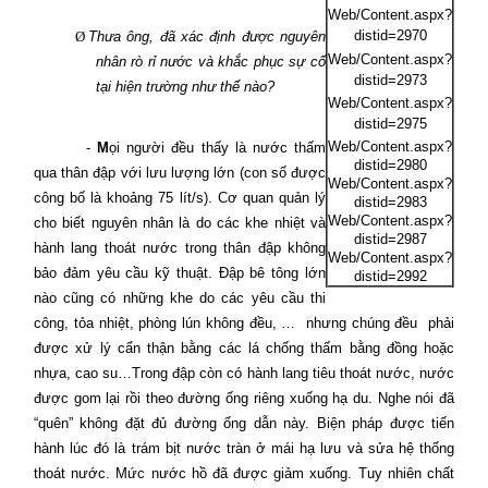
Web/Content.aspx?
distid=2970
Ø
Thưa ông, đã xác định được nguyên
Web/Content.aspx?
nhân rò rỉ nước và khắc phục sự cố
distid=2973
tại hiện trường như thế nào?
Web/Content.aspx?
distid=2975
Web/Content.aspx?
-
M
ọi người đều thấy là nước thấm
distid=2980
qua thân đập với lưu lượng lớn (con số được
Web/Content.aspx?
công bố là khoảng 75 lít/s). Cơ quan quản lý
distid=2983
Web/Content.aspx?
cho biết nguyên nhân là do các khe nhiệt và
distid=2987
hành lang thoát nước trong thân đập không
Web/Content.aspx?
bảo đảm yêu cầu kỹ thuật. Đập bê tông lớn
distid=2992
nào cũng có những khe do các yêu cầu thi
công, tỏa nhiệt, phòng lún không đều, …
nhưng chúng đều
phải
được xử lý cẩn thận bằng các lá chống thấm bằng đồng hoặc
nhựa, cao su…Trong đập còn có hành lang tiêu thoát nước, nước
được gom lại rồi theo đường ống riêng xuống hạ du. Nghe nói đã
“quên” không đặt đủ đường ống dẫn này. Biện pháp được tiến
hành lúc đó là trám bịt nước tràn ở mái hạ lưu và sửa hệ thống
thoát nước. Mức nước hồ đã được giảm xuống. Tuy nhiên chất