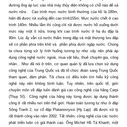
đường ống áp lực vào nhà máy thủy điện không có chỗ nào để xả
nước nữa.
Cao trình mực nước bình thường của hồ là 180m,
hiện đã được rút xuống đến cao trình155m. Mực nước chết ở cao
trình 140m. Nhiều lắm thì cũng chỉ rút được nước hồ xuống dưới
mức này một ít nữa, trong khi cao trình nước ở hạ du đập là
90m. Lúc ấy vẫn có nước thấm trong đập và mặt thượng lưu đập
sẽ có phần phía trên khô và
phần phía dưới ngập nước. Chúng
ta chưa từng xử lý tình huống tương tự như vậy nên phải áp
dụng công nghệ nước ngoài, mua vật liệu, thuê chuyên gia, công
nhân... Như đã nói ở trên, cơ quan quản lý đã lựa chọn sử dụng
công nghệ của Trung Quốc và đã tổ chức đoàn sang Trung Quốc
tham quan, đàm phán. Tôi chưa có điều kiện tìm hiểu kỹ công
nghệ này nên không bình luận. Tuy nhiên, trên quốc tế, giới
chuyên môn về đập luôn đánh giá cao công nghệ của hãng Carpi
(Thụy Sĩ).
Công nghệ của hãng này từng được áp dụng thành
công ở rất nhiều nơi trên thế giới. Hoàn toàn tương tự như ở đập
Sông Tranh 2, sự cố đập Platanovryssi (Hy Lạp)
đã được xử lý
rất thành công vào năm 2002. Tất nhiên, công nghệ của các nước
phát triển luôn có giá thành cao. Ông Michel Hồ Tá Khanh, một