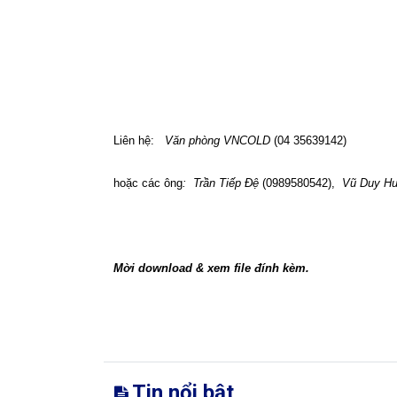
Liên hệ:
Văn phòng VNCOLD
(04 35639142)
hoặc các ông
:
Trần Tiếp Đệ
(0989580542),
Vũ Duy H
Mời download & xem file đính kèm.
Tin nổi bật