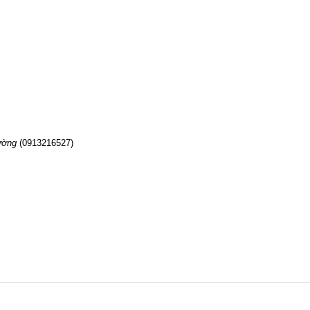
ường
(0913216527)