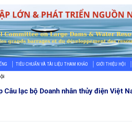
IẾNG
TIÊU CHUẨN VÀ TÀI LIỆU THAM KHẢO
GIỚI THIỆU HỘI
ội
ập Câu lạc bộ Doanh nhân thủy điện Việt 