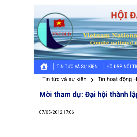
TIN TỨC VÀ SỰ KIỆN
HỒ ĐẬP NỔI T
Tin tức và sự kiện
Tin hoạt động H
Mời tham dự: Đại hội thành l
07/05/2012 17:06