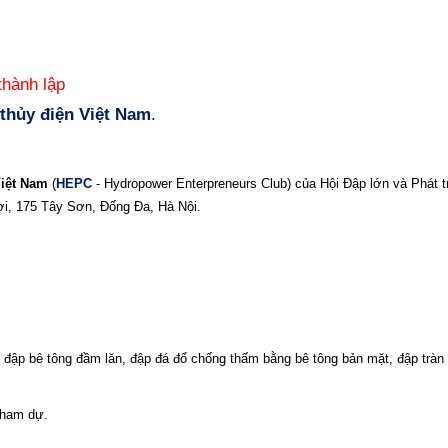
thành lập
thủy điện Việt Nam
.
Việt Nam
(
HEPC
- Hydropower Enterpreneurs Club) của Hội Đập lớn và Phát
lợi, 175 Tây Sơn, Đống Đa, Hà Nội.
i đập bê tông đầm lăn, đập đá đổ chống thấm bằng bê tông bản mặt, đập tràn
tham dự.