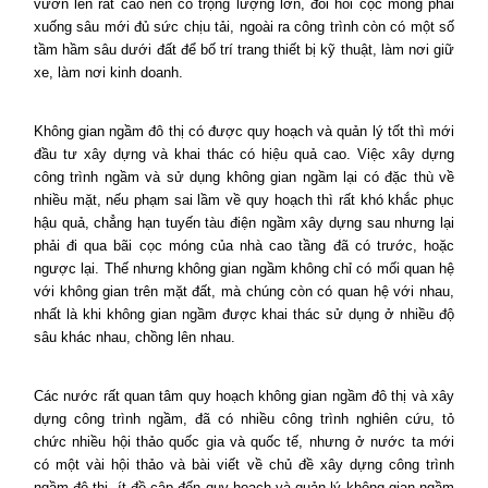
vươn lên rất cao nên có trọng lượng lớn, đòi hỏi cọc móng phải
xuống sâu mới đủ sức chịu tải, ngoài ra công trình còn có một số
tầm hầm sâu dưới đất để bố trí trang thiết bị kỹ thuật, làm nơi giữ
xe, làm nơi kinh doanh.
Không gian ngầm đô thị có được quy hoạch và quản lý tốt thì mới
đầu tư xây dựng và khai thác có hiệu quả cao. Việc xây dựng
công trình ngầm và sử dụng không gian ngầm lại có đặc thù về
nhiều mặt, nếu phạm sai lầm về quy hoạch thì rất khó khắc phục
hậu quả, chẳng hạn tuyến tàu điện ngầm xây dựng sau nhưng lại
phải đi qua bãi cọc móng của nhà cao tầng đã có trước, hoặc
ngược lại. Thế nhưng không gian ngầm không chỉ có mối quan hệ
với không gian trên mặt đất, mà chúng còn có quan hệ với nhau,
nhất là khi không gian ngầm được khai thác sử dụng ở nhiều độ
sâu khác nhau, chồng lên nhau.
Các nước rất quan tâm quy hoạch không gian ngầm đô thị và xây
dựng công trình ngầm, đã có nhiều công trình nghiên cứu, tỏ
chức nhiều hội thảo quốc gia và quốc tế, nhưng ở nước ta mới
có một vài hội thảo và bài viết về chủ đề xây dựng công trình
ngầm đô thị, ít đề cập đến quy hoạch và quản lý không gian ngầm