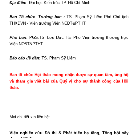
Địa điểm
: Đại học Kiến trúc TP. Hồ Chí Minh
Ban Tổ chức
:
Trưởng ban :
TS. Phạm Sỹ Liêm
Phó Chủ tịch
THXDVN - Viện trưởng Viện NCĐT&PTHT
Phó ban
: PGS.TS. Lưu Đức Hải
Phó Viện trưởng thường trực
Viện NCĐT&PTHT
Báo cáo đề dẫn
: TS. Phạm Sỹ Liêm
Ban tổ chức Hội thảo mong nhận được sự quan tâm, ủng hộ
và tham gia viết bài của Quý vị cho sự thành công của Hội
thảo.
Mọi chi tiết xin liên hệ:
Viện nghiên cứu Đô thị & Phát triển hạ tầng, Tổng hội xây