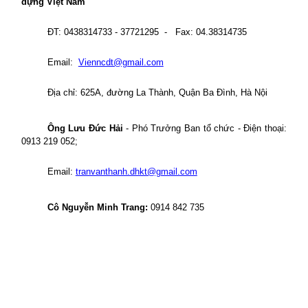
dựng Việt Nam
ĐT: 0438314733 - 37721295
-
Fax: 04.38314735
Email:
Vienncdt@gmail.com
Địa chỉ: 625A, đường La Thành, Quận Ba Đình, Hà Nội
Ông Lưu Đức Hải
- Phó Trưởng Ban tổ chức - Điện thoại:
0913 219 052;
Email:
tranvanthanh.dhkt@gmail.com
Cô Nguyễn Minh Trang:
0914 842 735