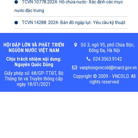
TCVN 10778:2024- Hồ chứa nước- Xác định các mực
nước đặc trưng
TCVN 14288: 2024- Bản đồ ngập lụt- Yêu cầu kỹ thuật
HỘI ĐẬP LỚN VÀ PHÁT TRIỂN
Số 3, ngõ 95, phố Chùa Bộc,
NGUỒN NƯỚC VIỆT NAM
Đống Đa, Hà Nội
Chịu trách nhiệm nội dung:
024.3563.9142
Nguyễn Quốc Dũng
vanphongvncold@mard.gov.vn
Giấy phép số: 68/GP-TTĐT, Bộ
Copyright © 2009 - VNCOLD. All
Thông tin và Truyền thông cấp
rights reserved
ngày 18/01/2021