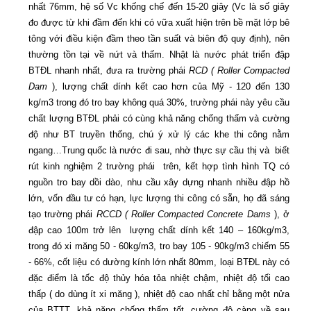
nhất 76mm, hệ số Vc khống chế đến 15-20 giây (Vc là số giây
đo được từ khi đầm đến khi có vữa xuất hiện trên bề mặt lớp bê
tông với điều kiện đầm theo tần suất và biên độ quy định), nên
thường tồn tại về nứt và thấm. Nhật là nước phát triển đập
BTĐL nhanh nhất, đưa ra trường phái
RCD ( Roller Compacted
Dam
), lượng chất dính kết cao hơn của Mỹ - 120 đến 130
kg/m3 trong đó tro bay không quá 30%, trường phái này yêu cầu
chất lượng BTĐL phải có cùng khả năng chống thấm và cường
độ như BT truyền thống, chú ý xử lý các khe thi công nằm
ngang…Trung quốc là nước đi sau, nhờ thực sự cầu thị và
biết
rút kinh nghiệm 2 trường phái
trên, kết hợp tình hình TQ có
nguồn tro bay dồi dào, nhu cầu xây dựng nhanh nhiều đập hồ
lớn, vốn đầu tư có hạn, lực lượng thi công có sẵn, họ đã sáng
tạo trường phái
RCCD ( Roller Compacted
Concrete Dams
), ở
đập cao 100m trở lên
lượng chất dính kết 140 – 160kg/m3,
trong đó xi măng 50 - 60kg/m3, tro bay 105 - 90kg/m3 chiếm 55
- 66%, cốt liệu có dường kính lớn nhất 80mm, loại BTĐL này có
đặc điểm là tốc độ thủy hóa tỏa nhiệt chậm, nhiệt độ tối cao
thấp ( do dùng ít xi măng ), nhiệt độ cao nhất chỉ bằng một nửa
của BTTT, khả năng chống thấm tốt, cường độ càng về sau