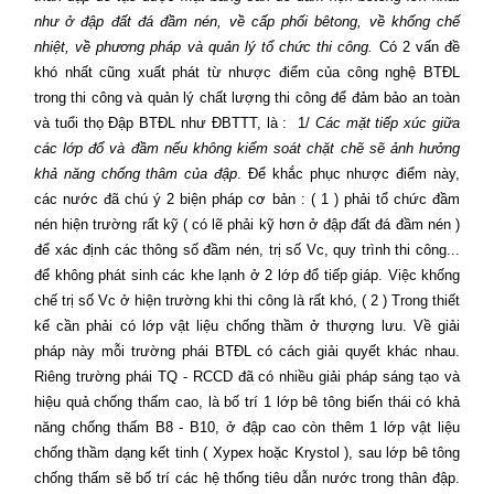
như ở đập đất đá đầm nén, về cấp phối bêtong, về khống chế
nhiệt, về phương pháp và quản lý tổ chức thi công.
Có 2 vấn đề
khó nhất cũng xuất phát từ nhược điểm của công nghệ BTĐL
trong thi công và quản lý chất lượng thi công để đảm bảo an toàn
và tuổi thọ Đập BTĐL như ĐBTTT, là :
1/
Các mặt tiếp xúc giữa
các lớp đổ và đầm nếu không kiểm soát chặt chẽ sẽ ảnh hưởng
khả năng chống thâm của đập
. Để khắc phục nhược điểm này,
các nước đã chú ý 2 biện pháp cơ bản : ( 1 ) phải tổ chức đầm
nén hiện trường rất kỹ ( có lẽ phải kỹ hơn ở đập đất đá đầm nén )
để xác định các thông số đầm nén, trị số Vc, quy trình thi công...
để không phát sinh các khe lạnh ở 2 lớp đổ tiếp giáp. Việc khống
chế trị số Vc ở hiện trường khi thi công là rất khó, ( 2 ) Trong thiết
kế cần phải có lớp vật liệu chống thầm ở thượng lưu. Về giải
pháp này mỗi trường phái BTĐL có cách giải quyết khác nhau.
Riêng trường phái TQ - RCCD đã có nhiều giải pháp sáng tạo và
hiệu quả chống thấm cao, là bố trí 1 lớp bê tông biến thái có khả
năng chống thấm B8 - B10, ở đập cao còn thêm 1 lớp vật liệu
chống thầm dạng kết tinh ( Xypex hoặc Krystol ), sau lớp bê tông
chống thấm sẽ bố trí các hệ thống tiêu dẫn nước trong thân đập.