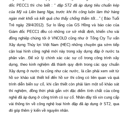
dốc PECC1 thì cho biết : “
đập ST2 đã áp dụng tiêu chuẩn kép
của Mỹ và Liên bang Nga, trước khi thi công luôn làm thử hàng
ngàn mét khối và kết quả cho thấy
chống thấm tốt…”
( Báo Tuổi
Trẻ ngày 29/4/2012). Sự lo lắng của GS Hồng và báo cáo của
Giám đốc PECC1 đều có những cơ sở nhất định, khiến cho vài
đồng nghiệp chúng tôi ở VNCOLD cũng như ở Tổng Cty Tư vấn
Xây dựng Thủy lợi Việt Nam (HEC) những chuyên gia sớm tiếp
cận loại hình công nghệ mới này trong xây dựng đập ở nước ta
phân vân…Để xử lý chính xác các sự cố trong công trình xây
dựng, theo kinh nghiệm đã thành quy định trong các quy chuẩn
Xây dựng ở nước ta cũng như các nước, là cần phải xem xét từ
hồ sơ khảo sát thiết kế đến hồ sơ thi công có liên quan và quá
trình diễn biến sự cố, khi cần thiết còn phải làm một số khảo sát
thí nghiệm, đồng thời phải gắn với đặc điểm tính chất của công
nghệ đã áp dụng ở công trính có sự cố. Nhân đây tôi xin cung cấp
vài thông tin về công nghệ loại hình đập đã áp dụng ở ST2, qua
đó góp thêm ý kiến về nguyên nhân.