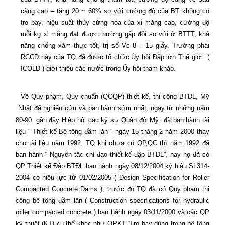
càng cao – tăng 20 ~ 60% so với cường độ của BT không có
tro bay, hiệu suất thủy cứng hóa của xi măng cao, cường độ
mỗi kg xi măng đạt được thường gấp đôi so với ở BTTT, khả
năng chống xâm thực tốt, trị số Vc 8 – 15 giẩy. Trường phái
RCCD này của TQ đã được tổ chức Ủy hội Đập lớn Thế giới
(
ICOLD ) giới thiệu các nước trong Ủy hội tham khảo.
Về Quy phạm, Quy chuẩn (QCQP) thiết kế, thi công BTĐL, Mỹ
Nhật đã nghiên cứu và ban hành sớm nhất, ngay từ những năm
80-90. gần đây Hiệp hội các kỷ sư Quân đội Mỹ
đã ban hành tài
liệu “ Thiết kế Bê tông đầm lăn “ ngày 15 tháng 2 năm 2000 thay
cho tài liệu năm 1992. TQ khi chưa có QP,QC thì năm 1992 đã
ban hành “ Nguyên tắc chỉ đạo thiết kế đập BTĐL”, nay họ đã có
QP Thiết kế Đập BTĐL ban hành ngày 08/12/2004 ký hiệu SL314-
2004 có hiệu lực từ 01/02/2005 ( Design Specification for Roller
Compacted Concrete Dams ), trước đó TQ đã có Quy phạm thi
công bê tông đầm lăn ( Construction specifications for hydraulic
roller compacted concrete ) ban hành ngày 03/11/2000 và các QP
kỷ thuật (KT) cụ thể khác như QPKT “Tro bay dùng trong bê tông