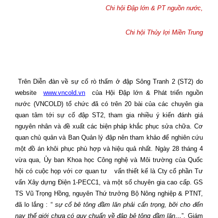
Chi hội Đập lớn & PT nguồn nước,
Chi hội Thủy lợi Miền Trung
Trên Diễn đàn về sự cố rò thấm ở đập Sông Tranh 2 (ST2) do
website
www.vncold.vn
của Hội Đập lớn & Phát triển nguồn
nước (VNCOLD) tổ chức đã có trên 20 bài của các chuyên gia
quan tâm tới sự cố đập ST2, tham gia nhiều ý kiến đánh giá
nguyên nhân và đề xuất các biện pháp khắc phục sửa chữa. Cơ
quan chủ quản và Ban Quản lý đập nên tham khảo để nghiên cứu
một đồ án khôi phục phù hợp và hiệu quả nhất. Ngày 28 tháng 4
vừa qua, Ủy ban Khoa học Công nghệ và Môi trường của Quốc
hội có cuộc họp với cơ quan tư
vấn thiết kế là Cty cổ phần Tư
vấn Xây dựng Điện 1-PECC1, và một số chuyên gia cao cấp. GS
TS Vũ Trọng Hồng, nguyên Thứ trưởng Bộ Nông nghiệp & PTNT,
đã lo lắng : “
sự cố bê tông đầm lăn phải cẩn trọng, bỡi cho đến
nay thế giới chưa có quy chuẩn về đập bê tông đầm
lăn…
”, Giám