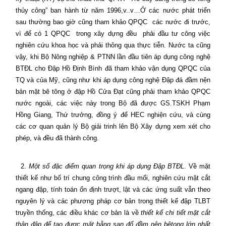
thủy công” ban hành từ năm 1996,v..v…Ở các nước phát triển
sau thường bao giờ cũng tham khảo QPQC
các nước đi trước,
vì để có 1 QPQC
trong xây dựng đều
phải đầu tư công việc
nghiên cứu khoa học và phải thông qua thực tiễn. Nước ta cũng
vậy, khi Bộ Nông nghiệp & PTNN lần đầu tiên áp dụng công nghệ
BTĐL cho Đập Hồ Định Bình đã tham khảo vận dụng QPQC của
TQ và của Mỹ, cũng như khi áp dụng công nghệ Đập đá đầm nện
bản mặt bê tông ở đập Hồ Cửa Đạt cũng phải tham khảo QPQC
nước ngoài, các việc này trong Bộ đã được GS.TSKH Phạm
Hồng Giang, Thứ trưởng, đồng ý để HEC nghiện cứu, và cùng
các cơ quan quản lý Bộ giải trinh lên Bộ Xây dựng xem xét cho
phép, và đều đã thành công.
2.
Một số đặc điểm quan trọng khi áp dụng Đập BTĐL
. Về mặt
thiết kế như bố trí chung công trình đầu mối, nghiên cứu mặt cắt
ngang đập, tính toán ổn định trượt, lật và các ứng suất vẫn theo
nguyên lý và các phương pháp cơ bản trong thiết kế đập TLBT
truyền thống, các điều khác cơ bản là về
thiết kế chi tiết mặt cắt
thân đập để tạo được mặt bằng san đổ đầm nện bêtong lớn nhất