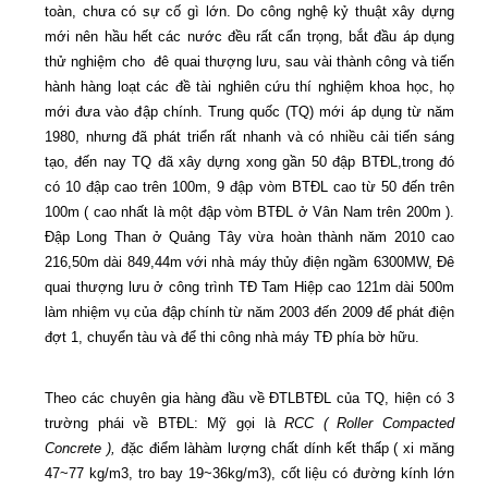
toàn, chưa có sự cố gì lớn. Do công nghệ kỷ thuật xây dựng
mới nên hầu hết các nước đều rất cẩn trọng, bắt đầu áp dụng
thử nghiệm cho
đê quai thượng lưu, sau vài thành công và tiến
hành hàng loạt các đề tài nghiên cứu thí nghiệm khoa học, họ
mới đưa vào đập chính. Trung quốc (TQ) mới áp dụng từ năm
1980, nhưng đã phát triển rất nhanh và có nhiều cải tiến sáng
tạo, đến nay TQ đã xây dựng xong gần 50 đập BTĐL,trong đó
có 10 đập cao trên 100m, 9 đập vòm BTĐL cao từ 50 đến trên
100m ( cao nhất là một đập vòm BTĐL ở Vân Nam trên 200m ).
Đập Long Than ở Quảng Tây vừa hoàn thành năm 2010 cao
216,50m dài 849,44m với nhà máy thủy điện ngầm 6300MW, Đê
quai thượng lưu ở công trình TĐ Tam Hiệp cao 121m dài 500m
làm nhiệm vụ của đập chính từ năm 2003 đến 2009 để phát điện
đợt 1, chuyển tàu và để thi công nhà máy TĐ phía bờ hữu.
Theo các chuyên gia hàng đầu về ĐTLBTĐL của TQ, hiện có 3
trường phái về BTĐL: Mỹ gọi là
RCC ( Roller Compacted
Concrete ),
đặc điểm làhàm lượng chất dính kết thấp ( xi măng
47~77 kg/m3, tro bay 19~36kg/m3), cốt liệu có đường kính lớn