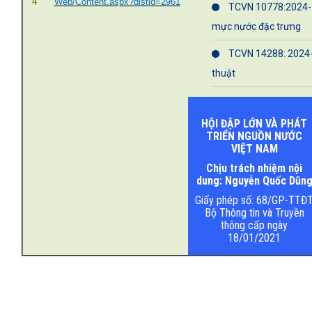
4
Web/Content.aspx?distid=2961
TCVN 10778:2024- 
mực nước đặc trưng
TCVN 14288: 2024- 
thuật
HỘI ĐẬP LỚN VÀ PHÁT
TRIỂN NGUỒN NƯỚC
VIỆT NAM
Chịu trách nhiệm nội
dung: Nguyễn Quốc Dũn
Giấy phép số: 68/GP-TTĐT
Bộ Thông tin và Truyền
thông cấp ngày
18/01/2021