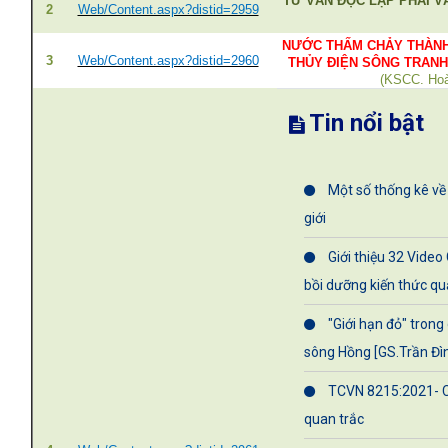
TƯ VẤN ĐỘC LẬP PHẢI 
2
Web/Content.aspx?distid=2959
NƯỚC THẤM CHẢY THÀNH
3
Web/Content.aspx?distid=2960
THỦY ĐIỆN SÔNG TRANH
(KSCC. Ho
Tin nổi bật
Một số thống kê về 
giới
Giới thiệu 32 Video
bồi dưỡng kiến thức qu
"Giới hạn đỏ" trong
sông Hồng [GS.Trần Đìn
TCVN 8215:2021- Côn
quan trắc