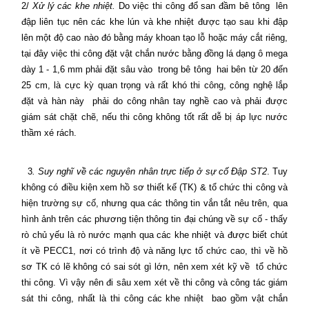
2/
Xử lý các khe
nhiệt.
Do việc thi công đổ san đầm bê tông
lên
đập liên tục nên các khe lún và khe nhiệt được tạo sau khi đập
lên một độ cao nào đó bằng máy khoan tạo lỗ hoặc máy cắt riêng,
tại đây việc thi công đặt vật chắn nước bằng đồng lá dạng ô mega
dày 1 - 1,6 mm phải đặt sâu vào
trong bê tông
hai bên từ 20 đến
25 cm, là cực kỳ quan trọng và rất khó thi công, công nghệ lắp
đặt và hàn này
phải do công nhân tay nghề cao và phải được
giám sát chặt chẽ, nếu thi công không tốt rất dễ bị áp lực nước
thầm xé rách.
3
. Suy nghĩ về các nguyên nhân trực tiếp ở sự cố Đập ST2
. Tuy
không có điều kiện xem hồ sơ thiết kế (TK) & tổ chức thi công và
hiện trường sự cố, nhưng qua các thông tin vắn tắt nêu trên, qua
hình ảnh trên các phương tiện thông tin đại chúng về sự cố - thấy
rò chủ yếu là rò nước mạnh qua các khe nhiệt và được biết chút
ít về PECC1, nơi có trình độ và năng lực tố chức cao, thì về hồ
sơ TK có lẽ không có sai sót gì lớn, nên xem xét kỹ về
tổ chức
thi công. Vì vậy nên đi sâu xem xét về thi công và công tác giám
sát thi công, nhất là thi công các khe nhiệt
bao gồm vật chắn