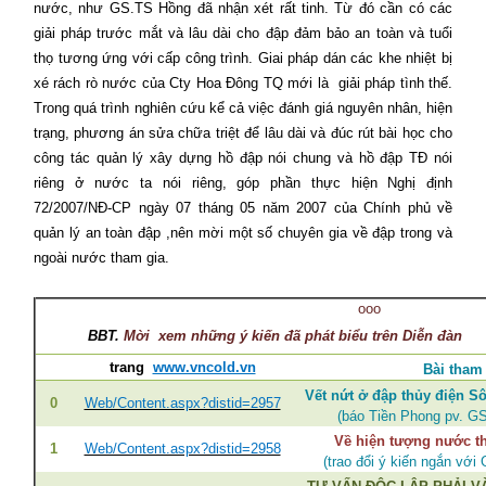
nước, như GS.TS Hồng đã nhận xét rất tinh. Từ đó cần có các
giải pháp trước mắt và lâu dài cho đập đảm bảo an toàn và tuổi
thọ tương ứng với cấp công trình. Giai pháp dán các khe nhiệt bị
xé rách rò nước của Cty Hoa Đông TQ mới là
giải pháp tình thế.
Trong quá trình nghiên cứu kể cả việc đánh giá nguyên nhân, hiện
trạng, phương án sửa chữa triệt để lâu dài và đúc rút bài học cho
công tác quản lý xây dựng hồ đập nói chung và hồ đập TĐ nói
riêng ở nước ta nói riêng, góp phần thực hiện Nghị định
72/2007/NĐ-CP ngày 07 tháng 05 năm 2007 của Chính phủ về
quản lý an toàn đập ,nên mời một số chuyên gia về đập trong và
ngoài nước tham gia.
ooo
BBT.
Mời
xem những ý kiến đã phát biểu trên Diễn đàn
trang
www.vncold.vn
Bài tham
Vết nứt ở đập thủy điện S
0
Web/Content.aspx?distid=2957
(báo Tiền Phong pv. 
Về hiện tượng nước t
1
Web/Content.aspx?distid=2958
(trao đổi ý kiến ngắn v