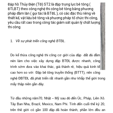
Đập hồ Thủy Điện (TĐ) ST2 là đập trọng lực bê tông (
ĐTLBT) theo công nghệ thi công bê tông bằng phương
pháp đầm lăn ( gọi tắc là BTĐL ), có các đặc thù riêng về
thiết kế, vật liệu bê tông và phương pháp tổ chức thi công,
yêu cầu rất cao trong công tác giám sát quản lý chất lượng
thi công.
1.
Về sự phát triển công nghệ BTĐL
.
Do kế thừa công nghệ thi công cơ giới của đập
đất đá đầm
nén làm cho việc xây dựng đập BTĐL được nhanh, công
trình sớm đưa vào khai thác, giá thành rẻ, hiệu quả kinh tế
cao hơn so với
Đập bê tông truyền thống (BTTT), nên công
nghệ ĐBTĐL đã phát triển rất nhanh gần như khắp thế giới trong
mấy thập niên gần đây.
Từ đầu những năm70, Nhật – Mỹ sau đó đến Úc, Pháp, Liên Xô.
Tây Ban Nha, Brazil, Mexico, Nam Phi. Tính đến cuối thế kỷ 20,
trên thê giới có gần 100 đập đã hoàn thành, phần lớn đều an