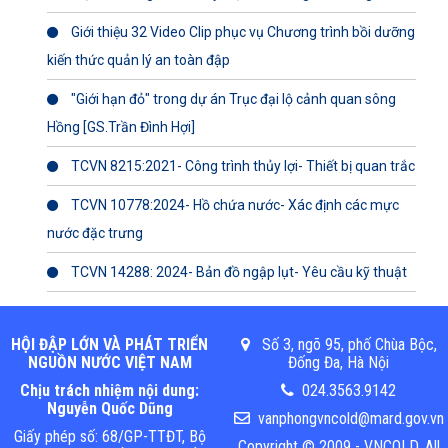
Giới thiệu 32 Video Clip phục vụ Chương trình bồi dưỡng
kiến thức quản lý an toàn đập
"Giới hạn đỏ" trong dự án Trục đại lộ cảnh quan sông
Hồng [GS.Trần Đình Hợi]
TCVN 8215:2021- Công trình thủy lợi- Thiết bị quan trắc
TCVN 10778:2024- Hồ chứa nước- Xác định các mực
nước đặc trưng
TCVN 14288: 2024- Bản đồ ngập lụt- Yêu cầu kỹ thuật
HỘI ĐẬP LỚN VÀ PHÁT TRIỂN
Số 3, ngõ 95, phố Chùa Bộc,
NGUỒN NƯỚC VIỆT NAM
Đống Đa, Hà Nội
Chịu trách nhiệm nội dung:
024.3563.9142
Nguyễn Quốc Dũng
vanphongvncold@mard.gov.vn
Giấy phép số: 68/GP-TTĐT, Bộ
Copyright © 2009 - VNCOLD. All