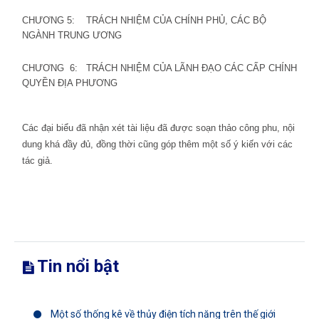
CHƯƠNG 5:
TRÁCH NHIỆM CỦA CHÍNH PHỦ, CÁC BỘ
NGÀNH TRUNG ƯƠNG
CHƯƠNG
6:
TRÁCH NHIỆM CỦA LÃNH ĐẠO CÁC CẤP
CHÍNH
QUYỀN ĐỊA PHƯƠNG
Các đại biểu đã nhận xét tài liệu đã được soạn thảo công phu, nội
dung khá đầy đủ, đồng thời cũng góp thêm một số ý kiến với các
tác giả.
Tin nổi bật
Một số thống kê về thủy điện tích năng trên thế giới