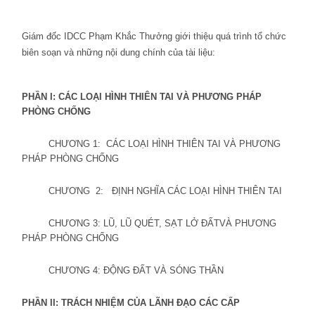
Giám đốc IDCC Phạm Khắc Thưởng giới thiệu quá trình tổ chức
biên soạn và những nội dung chính của tài liệu:
PHẦN
I
:
CÁC LOẠI HÌNH THIÊN TAI VÀ PHƯƠNG PHÁP
PHÒNG CHỐNG
CHƯƠNG 1:
CÁC LOẠI HÌNH THIÊN TAI VÀ
P
HƯƠNG
PHÁP
PHÒNG CHỐNG
CHƯƠNG
2:
ĐỊNH NGHĨA CÁC LOẠI HÌNH THIÊN TAI
CHƯƠNG 3:
LŨ, LŨ QUÉT, SẠT LỞ ĐẤTVÀ
PHƯƠNG
PHÁP PHÒNG CHỐNG
CHƯƠNG 4: ĐỘNG ĐẤT VÀ SÓNG THẦN
PHẦN
I
I:
TRÁCH NHIỆM CỦA LÃNH ĐẠO CÁC CẤP