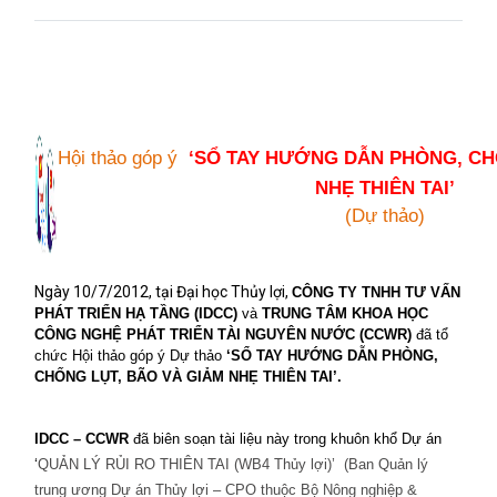
Hội thảo góp ý
‘SỔ TAY HƯỚNG DẪN PHÒNG, CH
NHẸ THIÊN TAI’
(Dự thảo)
Ngày 10/7/2012, tại Đại học Thủy lợi,
CÔNG TY TNHH TƯ VẤN
PHÁT TRIỂN HẠ TẦNG
(
IDCC
)
và
TRUNG TÂM KHOA HỌC
C
Ô
N
G NGHỆ
PHÁT TRIỂN TÀI NGUYÊN NƯỚC
(CCWR)
đã tổ
chức
Hội thảo góp ý Dự thảo
‘
SỔ TAY HƯỚNG DẪN PHÒNG,
CHỐNG LỤT, BÃO VÀ GIẢM NHẸ THIÊN TAI’.
IDCC – CCWR
đã biên soạn tài liệu này trong khuôn khổ Dự án
‘
QUẢN LÝ RỦI RO THIÊN TAI (WB4 Thủy lợi)’
(Ban Quản lý
trung ương Dự án Thủy lợi – CPO thuộc Bộ Nông nghiệp &