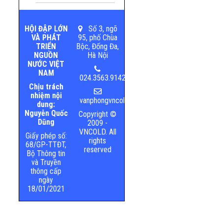
HỘI ĐẬP LỚN
Số 3, ngõ
VÀ PHÁT
95, phố Chùa
TRIỂN
Bộc, Đống Đa,
NGUỒN
Hà Nội
NƯỚC VIỆT
NAM
024.3563.9142
Chịu trách
nhiệm nội
vanphongvncold@mard.gov.vn
dung:
Nguyễn Quốc
Copyright ©
Dũng
2009 -
VNCOLD. All
Giấy phép số:
rights
68/GP-TTĐT,
reserved
Bộ Thông tin
và Truyền
thông cấp
ngày
18/01/2021