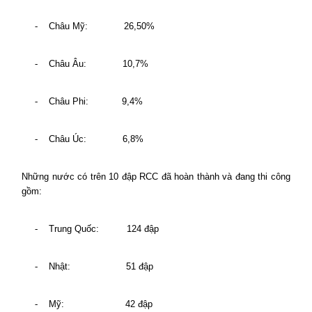
-
Châu Mỹ:
26,50%
-
Châu Âu:
10,7%
-
Châu Phi:
9,4%
-
Châu Úc:
6,8%
Những nước có trên 10 đập RCC đã hoàn thành và đang thi công
gồm:
-
Trung Quốc:
124 đập
-
Nhật:
51 đập
-
Mỹ:
42 đập