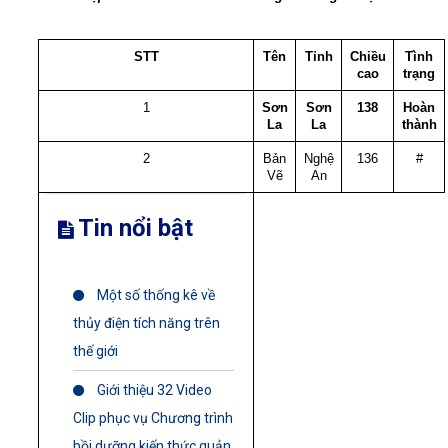
STT
Tên
Tỉnh
Chiều
Tình
cao
trạng
1
Sơn
Sơn
138
Hoàn
La
La
thành
2
Bản
Nghệ
136
#
Vẽ
An
Tin nổi bật
Một số thống kê về
thủy điện tích năng trên
thế giới
Giới thiệu 32 Video
Clip phục vụ Chương trình
bồi dưỡng kiến thức quản