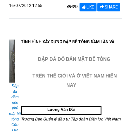
16/07/2012 12:55
395
LIKE
SHARE
TÌNH HÌNH XÂY DỰNG ĐẬP BÊ TÔNG ĐẦM LĂN VÀ
ĐẬP ĐÁ ĐỔ BẢN MẶT BÊ TÔNG
TRÊN THẾ GIỚI VÀ Ở VIỆT NAM HIỆN
NAY
Đập
đá
đầm
nện
phủ
Lương Văn Đài
mặt bê
Trưởng Ban Quản lý đầu tư Tập đoàn Điện lực Việt Nam
tông
Cửa
Đạt