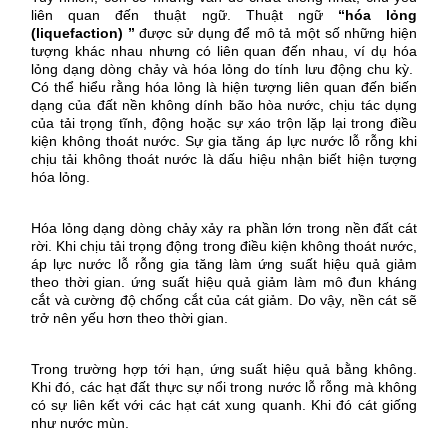
liên quan đến thuật ngữ. Thuật ngữ
“hóa lỏng
(liquefaction)
”
được sử dụng để mô tả một số những hiện
tượng khác nhau nhưng có liên quan đến nhau, ví dụ hóa
lỏng dạng dòng chảy và hóa lỏng do tính lưu động chu kỳ.
Có thể hiểu rằng hóa lỏng là hiện tượng liên quan đến biến
dạng của đất nền không dính bão hòa nước,
chịu tác dụng
của tải trọng tĩnh, động hoặc sự xáo trộn lặp lại trong điều
kiện không thoát nước. Sự gia tăng áp lực nước lỗ rỗng khi
chịu tải không thoát nước là dấu hiệu nhận biết hiện tượng
hóa lỏng.
Hóa lỏng dạng dòng chảy xảy ra phần lớn trong nền đất cát
rời. Khi chịu tải trọng động trong điều kiện không thoát nước,
áp lực nước lỗ rỗng gia tăng làm ứng suất hiệu quả giảm
theo thời gian. ứng suất hiệu quả giảm làm mô đun kháng
cắt và cường độ chống cắt của cát giảm. Do vậy, nền cát sẽ
trở nên yếu hơn theo thời gian.
Trong trường hợp tới hạn, ứng suất hiệu quả bằng không.
Khi đó, các hạt đất thực sự nổi trong nước lỗ rỗng mà không
có sự liên kết với các hạt cát xung quanh. Khi đó cát giống
như nước mùn.