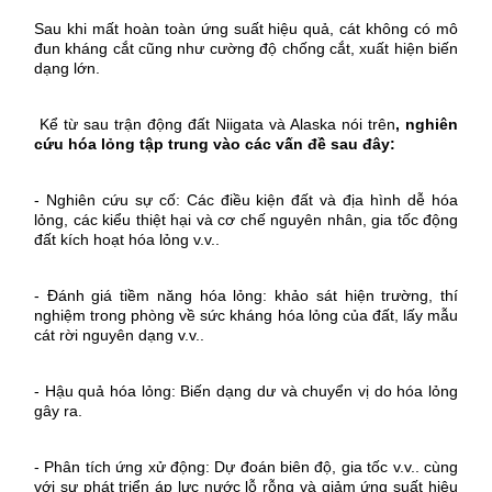
Sau khi mất hoàn toàn ứng suất hiệu quả, cát không có mô
đun kháng cắt cũng như cường độ chống cắt, xuất hiện biến
dạng lớn.
Kể từ sau trận động đất Niigata và Alaska nói trên
, nghiên
cứu hóa lỏng tập trung vào các vấn đề sau đây
:
-
Nghiên cứu sự cố: Các điều kiện đất và địa hình dễ hóa
lỏng, các kiểu thiệt hại và cơ chế nguyên nhân, gia tốc động
đất kích hoạt hóa lỏng v.v..
-
Đánh giá tiềm năng hóa lỏng: khảo sát hiện trường, thí
nghiệm trong phòng về sức kháng hóa lỏng của đất, lấy mẫu
cát rời nguyên dạng v.v..
-
Hậu quả hóa lỏng: Biến dạng dư và chuyển vị do hóa lỏng
gây ra.
-
Phân tích ứng xử động: Dự đoán biên độ, gia tốc v.v.. cùng
với sự phát triển áp lực nước lỗ rỗng và giảm ứng suất hiệu