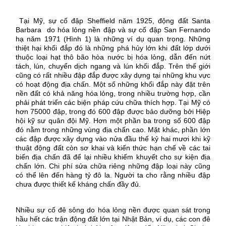
Tại Mỹ, sự cố đập Sheffield năm 1925, động đất Santa
Barbara
do hóa lỏng nền đập và sự cố đập San Fernando
hạ năm 1971 (Hình 1) là những ví dụ quan trọng. Những
thiệt hại khối đắp đó là những phá hủy lớn khi đất lớp dưới
thuộc loại hạt thô bão hòa nước bị hóa lỏng, dẫn đến nứt
tách, lún, chuyển dịch ngang và lún khối đắp
.
Trên thế giới
cũng có rất nhiều đập đắp được xây dựng tại những khu vực
có hoạt động địa chấn. Một số những khối đắp này đặt trên
nền đất có khả năng hóa lỏng, trong nhiều trường hợp, cần
phải phát triển các biện pháp cứu chữa thích hợp
.
T
ại Mỹ có
hơn 75000 đập, trong đó 600 đập được bảo dưỡng bởi Hiệp
hội kỹ sư quân đội Mỹ. Hơn một phần ba trong số 600 đập
đó nằm trong những vùng địa chấn cao. Mặt khác, phần lớn
các đập được xây dựng vào nửa đầu thế kỷ hai mươi khi kỹ
thuật động đất còn sơ khai và kiến thức hạn chế về các tai
biến địa chấn đã để lại nhiều khiếm khuyết cho sự kiện địa
chấn lớn. Chi phí sửa chữa riêng những đập loại này cũng
có thể lên đến hàng tỷ đô la. Người ta cho rằng nhiều đập
chưa được thiết kế kháng chấn đầy đủ.
Nhiều sự cố đê sông do hóa lỏng nền được quan sát trong
hầu hết các trận động đất lớn tại Nhật Bản, ví dụ, các con đê