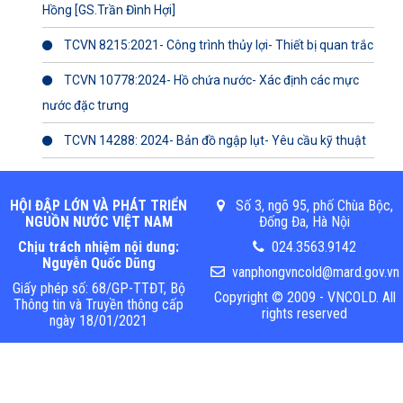
Hồng [GS.Trần Đình Hợi]
TCVN 8215:2021- Công trình thủy lợi- Thiết bị quan trắc
TCVN 10778:2024- Hồ chứa nước- Xác định các mực
nước đặc trưng
TCVN 14288: 2024- Bản đồ ngập lụt- Yêu cầu kỹ thuật
HỘI ĐẬP LỚN VÀ PHÁT TRIỂN
Số 3, ngõ 95, phố Chùa Bộc,
NGUỒN NƯỚC VIỆT NAM
Đống Đa, Hà Nội
Chịu trách nhiệm nội dung:
024.3563.9142
Nguyễn Quốc Dũng
vanphongvncold@mard.gov.vn
Giấy phép số: 68/GP-TTĐT, Bộ
Copyright © 2009 - VNCOLD. All
Thông tin và Truyền thông cấp
rights reserved
ngày 18/01/2021