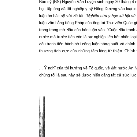
Bác sỹ (BS) Nguyễn Văn Luyện sinh ngày 30 tháng 4 n
học tập ông đã tốt nghiệp y sỹ Đông Dương vào loại 
luận án bác sỹ với đề tài:
“Nghiên cứu y học xã hội về 
luận văn bằng tiếng Pháp của ông tại Thư viện Quốc 
trong trang mở đầu của bản luận văn: “Cuộc đấu tranh 
nước mà trước tiên còn là sự nghiệp liên kết nhân loại
đấu tranh
tiến hành bởi công luận sáng suốt và chính
thương tích cực của những tấm lòng từ thiện. Chính 
... Ý nghĩ của tôi hướng về Tổ quốc, về đất nước An 
chúng tôi là sau này sẽ được hiến dâng tất cả sức lự