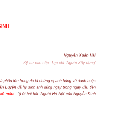
SINH
Nguyễn Xuân Hải
Kỹ sư cao cấp, Tạp chí ‘Người Xây dựng’
à phần lớn trong đó là những vị anh hùng vô danh hoặc
ăn Luyện
đã hy sinh anh dũng ngay trong ngày đầu tiên
 đỏ máu!.
..’
(Lời bài hát ‘Người Hà Nội’ của Nguyễn Đình