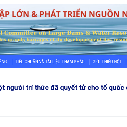
IẾNG
TIÊU CHUẨN VÀ TÀI LIỆU THAM KHẢO
GIỚI THIỆU HỘI
 người trí thức đã quyết tử cho tổ quốc 