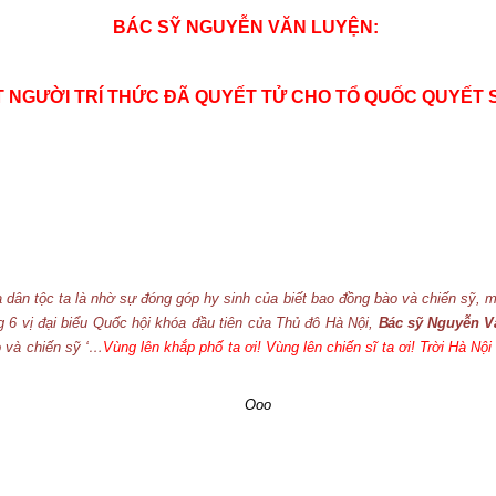
BÁC SỸ NGUYỄN VĂN LUYỆN:
 NGƯỜI TRÍ THỨC ĐÃ QUYẾT TỬ CHO TỔ QUỐC QUYẾT 
dân tộc ta là nhờ sự đóng góp hy sinh của biết bao đồng bào và chiến sỹ, m
g 6 vị đại biểu Quốc hội khóa đầu tiên của Thủ đô Hà Nội,
Bác sỹ Nguyễn V
 và chiến sỹ ‘…
Vùng lên khắp phố ta ơi! Vùng lên chiến sĩ ta ơi! Trời Hà Nội
Ooo