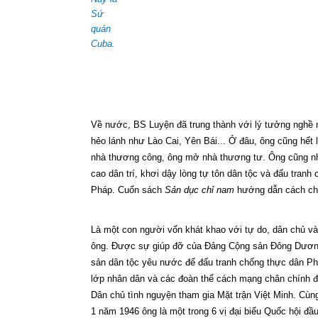
Sứ
quán
Cuba.
Về nước, BS Luyện đã trung thành với lý tưởng nghề 
hẻo lánh như Lào Cai, Yên Bái... Ở đâu, ông cũng hết
nhà thương công, ông mở nhà thương tư. Ông cũng nhận
cao dân trí, khơi dậy lòng tự tôn dân tộc và đấu tran
Pháp. Cuốn sách
Sản dục chỉ nam
hướng dẫn cách chăm
Là một con người vốn khát khao với tự do, dân chủ v
ông. Được sự giúp đỡ của Đảng Cộng sản Đông Dương, 
sản dân tộc yêu nước để đấu tranh chống thực dân Phá
lớp nhân dân và các đoàn thể cách mạng chân chính đ
Dân chủ tình nguyện tham gia Mặt trận Việt Minh. C
1 năm 1946 ông là một trong 6 vị đại biểu Quốc hội đ