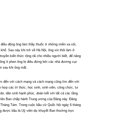
điều động ông làm thầy thuốc ở những miền xa xôi,
hổ. Sau này khi trở về Hà Nội, ông xin thôi làm ở
uyền kiến thức rộng rãi cho nhiều người biết, để nâng
không ít phen ông bị điêu đứng bởi các nhà đương cục
m sau khi ông mất.
tìm đến với cách mạng và cách mạng cũng tìm đến với
p các trí thức, học sinh, sinh viên, công chức, tư
o, dân sinh hạnh phúc, đoàn kết với tất cả các tầng
 viên Ban chấp hành Trung ương của Đảng này. Đảng
 Tháng Tám. Trong cuộc bầu cử Quốc hội ngày 6 tháng
ông được bầu là Uỷ viên dự khuyết Ban thường trực