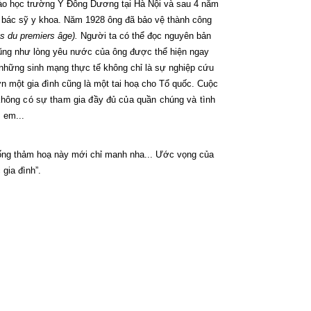
vào học trường Y Đông Dương tại Hà Nội và sau 4 năm
 bác sỹ y khoa. Năm 1928 ông đã bảo vệ thành công
ts du premiers âge).
Người ta có thể đọc nguyên bản
cũng như lòng yêu nước của ông được thể hiện ngay
u những sinh mạng thực tế không chỉ là sự nghiệp cứu
đớn một gia đình cũng là một tai hoạ cho Tổ quốc. Cuộc
 không có sự tham gia đầy đủ của quần chúng và tình
 em...
chống thảm hoạ này mới chỉ manh nha... Ước vọng của
gia đình”.