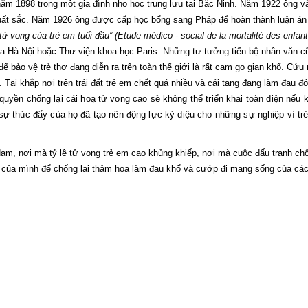
ăm 1898 trong một gia đình nho học trung lưu tại Bắc Ninh. Năm 1922 ông 
xuất sắc. Năm 1926 ông được cấp học bổng sang Pháp để hoàn thành luận án
tử vong của trẻ em tuổi đầu” (Etude médico - social de la mortalité des enfan
gia Hà Nội hoặc Thư viện khoa học Paris. Những tư tưởng tiến bộ nhân văn 
để bảo vệ trẻ thơ đang diễn ra trên toàn thế giới là rất cam go gian khổ. Cứ
. Tại khắp nơi trên trái đất trẻ em chết quá nhiều và cái tang đang làm đau 
 quyền chống lại cái hoạ tử vong cao sẽ không thể triển khai toàn diện nếu
sự thúc đẩy của họ đã tạo nên động lực kỳ diệu cho những sự nghiệp vì trẻ
Nam, nơi mà tỷ lệ tử vong trẻ em cao khủng khiếp, nơi mà cuộc đấu tranh 
c của mình để chống lại thảm hoạ làm đau khổ và cướp đi mạng sống của các 