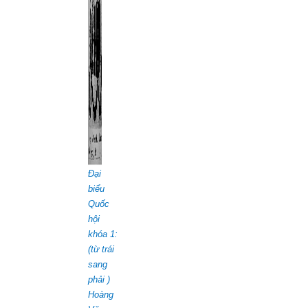
Đại
biểu
Quốc
hội
khóa 1:
(từ trái
sang
phải )
Hoàng