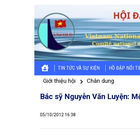
TIN TỨC VÀ SỰ KIỆN
HỒ ĐẬP NỔI T
Giới thiệu hội
Chân dung
Bác sỹ Nguyễn Văn Luyện: Một
05/10/2012 16:38