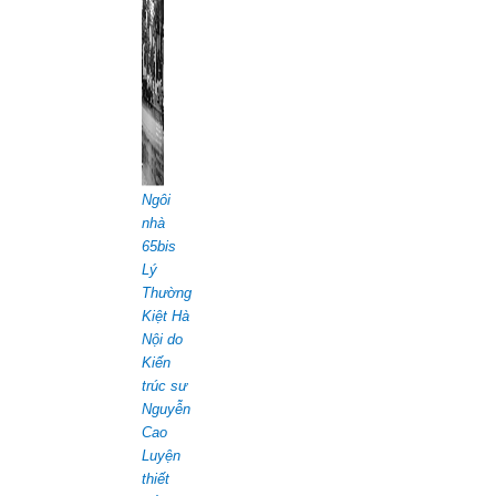
Ngôi
nhà
65bis
Lý
Thường
Kiệt Hà
Nội do
Kiến
trúc sư
Nguyễn
Cao
Luyện
thiết