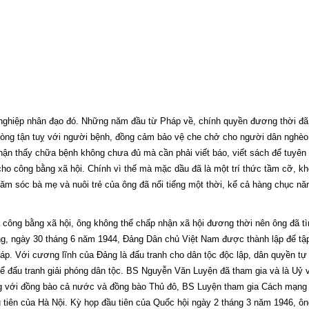
nghiệp nhân đạo đó. Những năm đầu từ Pháp về, chính quyền đương thời đã 
 lòng tận tuỵ với người bệnh, đồng cảm bảo vệ che chở cho người dân nghèo k
 thấy chữa bệnh không chưa đủ mà cần phải viết báo, viết sách để tuyên tr
h cho công bằng xã hội. Chính vì thế mà mặc dầu đã là một trí thức tầm cỡ, 
 sóc bà mẹ và nuôi trẻ của ông đã nổi tiếng một thời, kể cả hàng chục nă
à công bằng xã hội, ông không thể chấp nhận xã hội đương thời nên ông đã 
ngày 30 tháng 6 năm 1944, Đảng Dân chủ Việt Nam được thành lập để tập hợ
p. Với cương lĩnh của Đảng là đấu tranh cho dân tộc độc lập, dân quyền tự d
ể đấu tranh giải phóng dân tộc. BS Nguyễn Văn Luyện đã tham gia và là Uỷ
ùng với đồng bào cả nước và đồng bào Thủ đô, BS Luyện tham gia Cách mạng
ầu tiên của Hà Nội. Kỳ họp đầu tiên của Quốc hội ngày 2 tháng 3 năm 1946, 