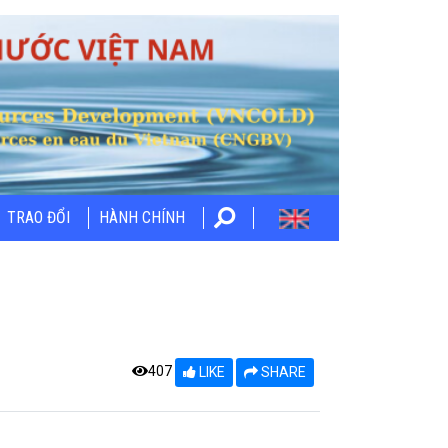
TRAO ĐỔI
HÀNH CHÍNH
407
LIKE
SHARE