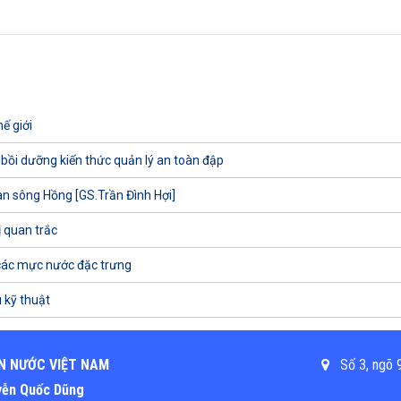
ế giới
 bồi dưỡng kiến thức quản lý an toàn đập
uan sông Hồng [GS.Trần Đình Hợi]
ị quan trắc
các mực nước đặc trưng
 kỹ thuật
N NƯỚC VIỆT NAM
Số 3, ngõ 9
uyễn Quốc Dũng