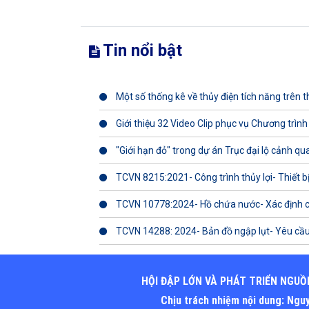
Tin nổi bật
Một số thống kê về thủy điện tích năng trên th
Giới thiệu 32 Video Clip phục vụ Chương trình
"Giới hạn đỏ" trong dự án Trục đại lộ cảnh q
TCVN 8215:2021- Công trình thủy lợi- Thiết b
TCVN 10778:2024- Hồ chứa nước- Xác định 
TCVN 14288: 2024- Bản đồ ngập lụt- Yêu cầu
HỘI ĐẬP LỚN VÀ PHÁT TRIỂN NGUỒ
Chịu trách nhiệm nội dung: Ng