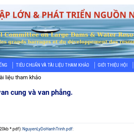
IẾNG
TIÊU CHUẨN VÀ TÀI LIỆU THAM KHẢO
GIỚI THIỆU HỘI
ài liệu tham khảo
van cung và van phẳng.
20kb *.pdf):
NguyenLyDoHanhTrinh.pdf
: