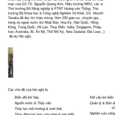
mạc của GS.TS.
Nguyễn Quang Kim
, Hiệu trưởng WRU, các vị
Thứ trưởng Bộ Nông nghiệp & PTNT
Hoàng văn Thắng
, Thứ
trưởng Bộ Khoa học & Công nghệ
Nghiêm Vũ Khải
, GS.
Hiroshi
Tanaka
đã đọc lời chào mừng. Hơn 200 giáo sư, chuyên gia,..
trong và ngoài nước (từ Nhật Bản, Hoa Kỳ, Hàn Quốc, Hồng
Kông, Trung Quốc, Hà Lan, Thụy Điển, Italia, Singapore, Pháp,
Iran, Australia, Bỉ, Ấn Độ, Thổ Nhĩ Kỳ, New Zealand, Đài Loan,..)
đã dự Hội nghị.
Các chủ đề của hội nghị là:
Biến đổi khí hậu
Kết cấu bờ biển
Nguồn nước & Thủy văn
Quản lý & Bảo d
s
Thủy lực môi trường & sinh thái
Nghiên cứu công
Thủy động lực học cửa sông & ven biển