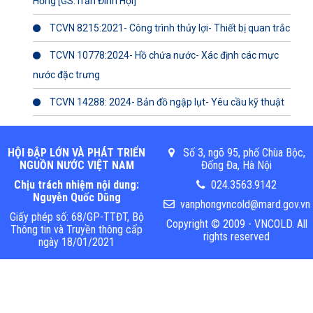
Hồng [GS.Trần Đình Hợi]
TCVN 8215:2021- Công trình thủy lợi- Thiết bị quan trắc
TCVN 10778:2024- Hồ chứa nước- Xác định các mực
nước đặc trưng
TCVN 14288: 2024- Bản đồ ngập lụt- Yêu cầu kỹ thuật
HỘI ĐẬP LỚN VÀ PHÁT TRIỂN
Số 3, ngõ 95, phố Chùa Bộc,
NGUỒN NƯỚC VIỆT NAM
Đống Đa, Hà Nội
Chịu trách nhiệm nội dung:
024.3563.9142
Nguyễn Quốc Dũng
vanphongvncold@mard.gov.vn
Giấy phép số: 68/GP-TTĐT, Bộ
Copyright © 2009 - VNCOLD. All
Thông tin và Truyền thông cấp
rights reserved
ngày 18/01/2021