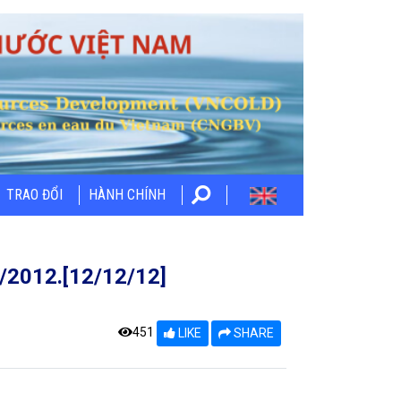
TRAO ĐỔI
HÀNH CHÍNH
/2012.[12/12/12]
451
LIKE
SHARE