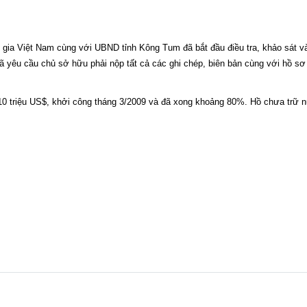
n gia Việt Nam cùng với UBND tỉnh Kông Tum đã bắt đầu điều tra, khảo sát 
ã yêu cầu chủ sở hữu phải nộp tất cả các ghi chép, biên bản cùng với hồ sơ t
10 triệu US$, khởi công tháng 3/2009 và đã xong khoảng 80%. Hồ chưa trữ 