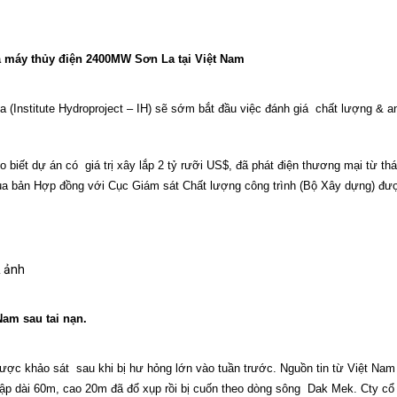
hà máy thủy điện 2400MW Sơn La tại Việt Nam
a (Institute Hydroproject – IH) sẽ sớm bắt đầu việc đánh giá
chất lượng & a
o biết dự án có
giá trị xây lắp 2 tỷ rưỡi US$, đã phát điện thương mại từ t
ủa bản Hợp đồng với Cục Giám sát Chất lượng công trình (Bộ Xây dựng) đư
& ảnh
Nam sau tai nạn.
được khảo sát
sau khi bị hư hỏng lớn vào tuần trước. Nguồn tin từ Việt Nam
đập dài 60m, cao 20m đã đổ xụp rồi bị cuốn theo dòng sông
Dak Mek. Cty cổ