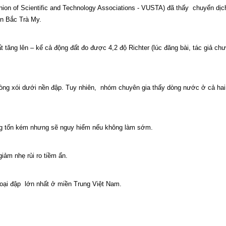
nion of Scientific and Technology Associations - VUSTA) đã thấy
chuyển dịc
n Bắc Trà My.
tăng lên – kể cả động đất đo được 4,2 độ Richter (lúc đăng bài, tác giả chư
ng xói dưới nền đập. Tuy nhiên,
nhóm chuyên gia thấy dòng nước ở cả hai 
ng tốn kém nhưng sẽ nguy hiểm nếu không làm sớm.
ảm nhẹ rủi ro tiềm ẩn.
oại đập
lớn nhất ở miền Trung Việt Nam.