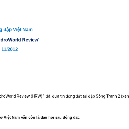
g đập Việt Nam
droWorld Review
’
 11/2012
droWorld Review (HRW) ’
đã
đưa tin động đất tại đập Sông Tranh 2 (x
 Việt Nam vẫn còn là dấu hỏi sau động đất.