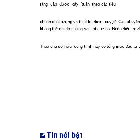
rằng
đập
được
xây
‘tuân
theo các tiêu
chuẩn chất lượng và thiết kế được duyệt’. Các chuyê
không thể chỉ do những sai sót cục bộ. Đoàn điều tra đ
Theo chủ sở hữu, công trình này có tổng mức đầu tư 
Tin nổi bật