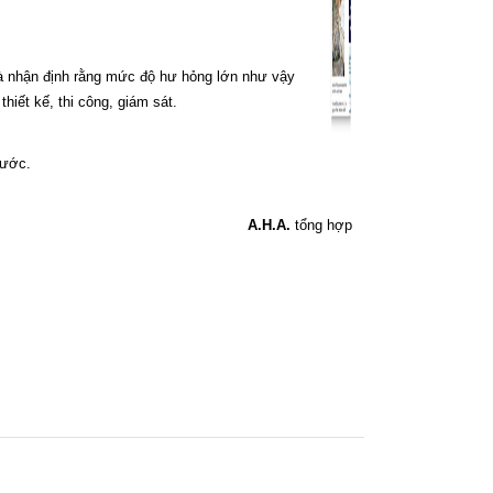
và nhận định rằng mức độ hư hỏng lớn như vậy
hiết kế, thi công, giám sát.
nước.
A.H.A.
tổng hợp