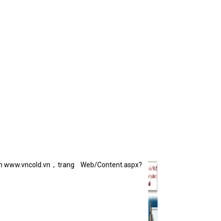
em
www.vncold.vn
,
trang
Web/Content.aspx?