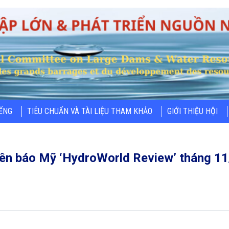
IẾNG
TIÊU CHUẨN VÀ TÀI LIỆU THAM KHẢO
GIỚI THIỆU HỘI
rên báo Mỹ ‘HydroWorld Review’ tháng 11