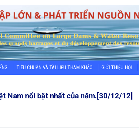
IẾNG
TIÊU CHUẨN VÀ TÀI LIỆU THAM KHẢO
GIỚI THIỆU HỘI
iệt Nam nổi bật nhất của năm.[30/12/12]