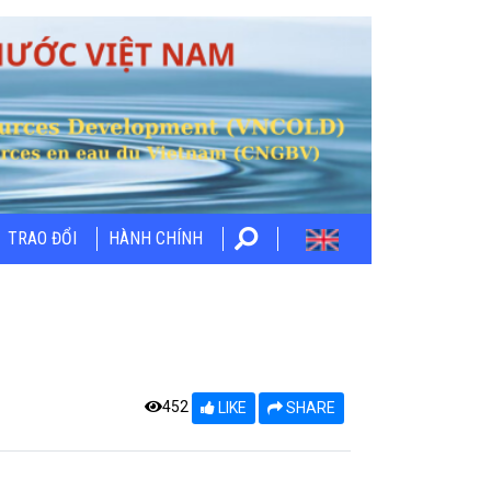
TRAO ĐỔI
HÀNH CHÍNH
452
LIKE
SHARE