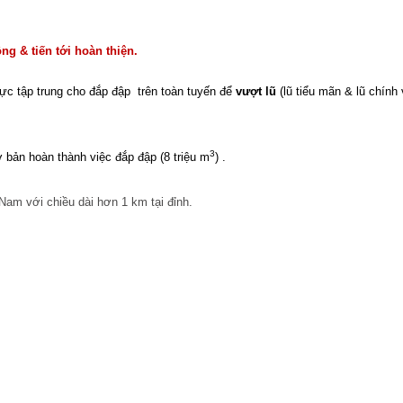
ng & tiến tới hoàn thiện.
lực tập trung cho đắp đập
trên toàn tuyến để
vượt lũ
(lũ tiểu mãn & lũ chính 
3
ơ bản hoàn thành việc đắp đập (
8 triệu m
)
.
Nam với chiều dài hơn 1 km tại đỉnh.