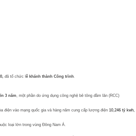
10,
đã tổ chức l
ễ khánh thành Công trình
.
ến 3 năm
, một phần do ứng dụng công nghệ bê tông đầm lăn (RCC)
 điện vào mạng quốc gia và
hàng năm cung cấp lượng điện
10,246 tỷ kwh
huộc loại lớn trong vùng Đông Nam Á.