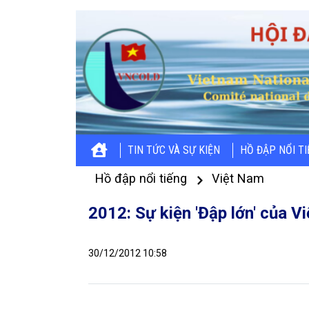
TIN TỨC VÀ SỰ KIỆN
HỒ ĐẬP NỔI T
Hồ đập nổi tiếng
Việt Nam
2012: Sự kiện 'Đập lớn' của V
30/12/2012 10:58