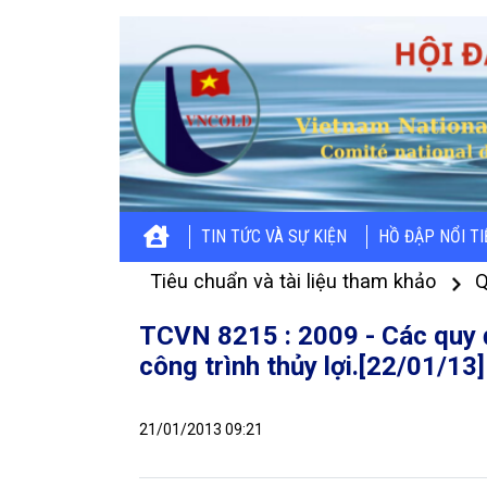
TIN TỨC VÀ SỰ KIỆN
HỒ ĐẬP NỔI T
Tiêu chuẩn và tài liệu tham khảo
Q
TCVN 8215 : 2009 - Các quy đị
công trình thủy lợi.[22/01/13]
21/01/2013 09:21