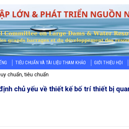
IẾNG
TIÊU CHUẨN VÀ TÀI LIỆU THAM KHẢO
GIỚI THIỆU HỘI
uy chuẩn, tiêu chuẩn
nh chủ yếu về thiết kế bố trí thiết bị qu