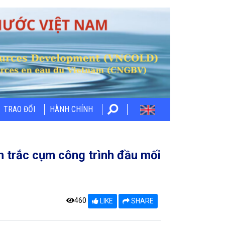
TRAO ĐỔI
HÀNH CHÍNH
an trắc cụm công trình đầu mối
460
LIKE
SHARE