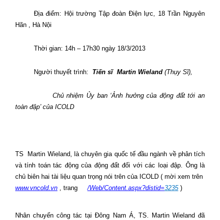
Địa điểm: Hội trường Tập đoàn Điện lực, 18 Trần Nguyên
Hãn , Hà Nội
Thời gian: 14h – 17h30 ngày 18/3/2013
Người thuyết trình:
Tiến sĩ
Martin Wieland
(Thụy Sĩ),
Chủ nhiệm Ủy ban ‘Ảnh hưởng của động đất tới an
toàn đập’ của ICOLD
TS
Martin Wieland, là chuyên gia quốc tế đầu ngành về phân tích
và tính toán tác động của động đất đối với các loại đập. Ông là
chủ biên hai tài liệu quan trọng nói trên của ICOLD ( mời xem trên
www.vncold.vn
, trang
/Web/Content.aspx?distid=
3235
)
Nhân chuyến công tác tại Đông Nam Á, TS. Martin Wieland đã