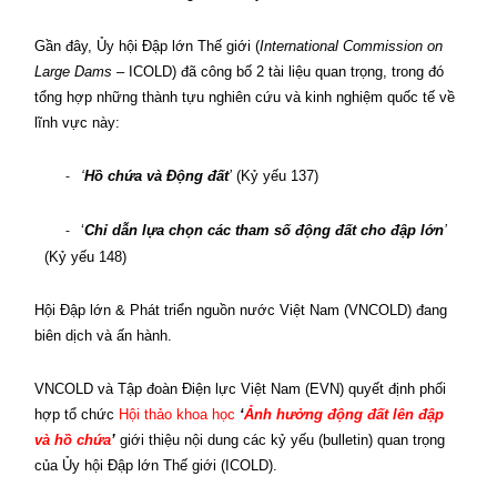
Gần đây, Ủy hội Đập lớn Thế giới (
International Commission on
Large Dams
– ICOLD) đã công bố 2 tài liệu quan trọng, trong đó
tổng hợp những thành tựu nghiên cứu và kinh nghiệm quốc tế về
lĩnh vực này:
‘
Hồ chứa và Động đất
’
(Kỷ yếu 137)
-
‘
Chỉ dẫn lựa chọn các tham số động đất cho đập lớn
’
-
(Kỷ yếu 148)
Hội Đập lớn & Phát triển nguồn nước Việt Nam (VNCOLD) đang
biên dịch và ấn hành.
VNCOLD và Tập đoàn Điện lực Việt Nam (EVN) quyết định phối
hợp tổ chức
Hội thảo khoa học
‘
Ảnh hưởng động đất lên đập
và hồ chứa
’
giới thiệu nội dung các kỷ yếu (bulletin) quan trọng
của Ủy hội Đập lớn Thế giới (ICOLD).