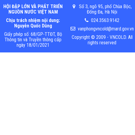
HỘI ĐẬP LỚN VÀ PHÁT TRIỂN
Số 3, ngõ 95, phố Chùa Bộc,
NGUỒN NƯỚC VIỆT NAM
Đống Đa, Hà Nội
Chịu trách nhiệm nội dung:
024.3563.9142
Nguyễn Quốc Dũng
vanphongvncold@mard.gov.vn
Giấy phép số: 68/GP-TTĐT, Bộ
Copyright © 2009 - VNCOLD. All
Thông tin và Truyền thông cấp
rights reserved
ngày 18/01/2021