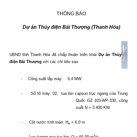
THÔNG BÁO
Dự án Thủy điện Bái Thượng (Thanh Hóa)
UBND tỉnh Thanh Hóa đã chấp thuận triển khai
Dự án Thủy
điện Bái Thượng
với các chỉ tiêu sau:
-
Công suất lắp máy:
6,4 MW
-
Số tổ máy: 02,
tua bin capsun trục ngang của Trung
Quốc GZ 103-WP-330, công
suất N = 3.400 KW
-
Cột nước tính toán: H
= 6,0 m
tt
3
-
Lưu lượng qua tua bin: Q = 65,09 m
/s