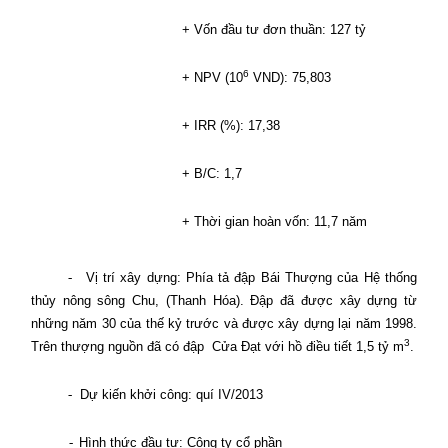
+ Vốn đầu tư đơn thuần: 127 tỷ
6
+ NPV (10
VND): 75,803
+ IRR (%): 17,38
+ B/C: 1,7
+ Thời gian hoàn vốn: 11,7 năm
-
Vị trí xây dựng: Phía tả đập Bái Thượng của Hệ thống
thủy nông sông Chu, (Thanh Hóa). Đập đã được xây dựng từ
những năm 30 của thế kỷ trước và được xây dựng lại năm 1998.
3
Trên thượng nguồn đã có đập
Cửa Đạt với hồ điều tiết 1,5 tỷ m
.
-
Dự kiến khởi công: quí IV/2013
-
Hình thức đầu tư: Công ty cổ phần