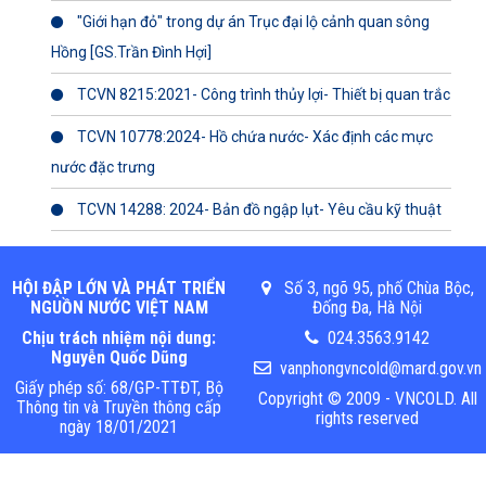
"Giới hạn đỏ" trong dự án Trục đại lộ cảnh quan sông
Hồng [GS.Trần Đình Hợi]
TCVN 8215:2021- Công trình thủy lợi- Thiết bị quan trắc
TCVN 10778:2024- Hồ chứa nước- Xác định các mực
nước đặc trưng
TCVN 14288: 2024- Bản đồ ngập lụt- Yêu cầu kỹ thuật
HỘI ĐẬP LỚN VÀ PHÁT TRIỂN
Số 3, ngõ 95, phố Chùa Bộc,
NGUỒN NƯỚC VIỆT NAM
Đống Đa, Hà Nội
Chịu trách nhiệm nội dung:
024.3563.9142
Nguyễn Quốc Dũng
vanphongvncold@mard.gov.vn
Giấy phép số: 68/GP-TTĐT, Bộ
Copyright © 2009 - VNCOLD. All
Thông tin và Truyền thông cấp
rights reserved
ngày 18/01/2021