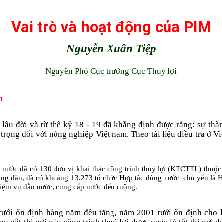
Vai trò và hoạt động của PIM
Nguyễn Xuân Tiệp
Nguyên Phó Cục trưởng Cục Thuỷ lợi
m
lâu đời và từ thế kỷ 18 - 19 đã khẳng định được rằng: sự thà
 trọng đối với nông nghiệp Việt nam. Theo tài liệu điều tra ở V
cả nước đã có 130 đơn vị khai thác công trình thuỷ lợi (KTCTTL) thuộc
nông dân, đã có khoảng 13.273 tổ chức Hợp tác dùng nư­ớc
chủ yếu là H
nhiệm vụ dẫn nư­ớc, cung cấp nư­ớc đến ruộng.
c tư­ới ổn định hàng năm đều tăng, năm 2001 tư­ới ổn định cho 
 gắt thì nơi nào công trình thuỷ lợi đư­ợc quản lý tốt thì nơi 