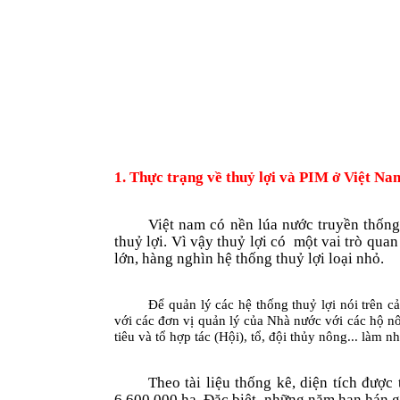
1. Thực trạng về thuỷ lợi và PIM ở Việt
Na
Việt nam có nền lúa nước truyền thống 
thuỷ lợi. Vì vậy thuỷ lợi có
một vai trò quan
lớn, hàng nghìn hệ thống thuỷ lợi loại nhỏ.
Để quản lý các hệ thống thuỷ lợi nói trên 
với các đơn vị quản lý của Nhà n­ước với các hộ 
tiêu và tổ hợp tác (Hội), tổ, đội thủy nông... làm 
Theo tài liệu thống kê, diện tích đư­ợ
6.600.000 ha. Đặc biệt, những năm hạn hán gay