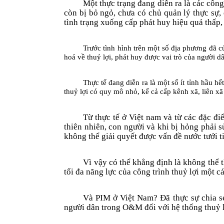
Một thực trạng đang diễn ra là các công 
còn bị bỏ ngỏ, chư­a có chủ quản lý thực sự,
tình trạng xuống cấp phát huy hiệu quả thấp, 
Trư­ớc tình hình trên một số địa phư­ơng đã
hoá về thuỷ lợi, phát huy đ­ược vai trò của ng­ười 
Thực tế đang diễn ra là một số ít tỉnh hầu hế
thuỷ lợi có quy mô nhỏ, kể cả cấp kênh xã, liên xã
Từ thực tế ở Việt nam và từ các đặc đi
thiên nhiên, con ngư­ời và khi bị hỏng phả
không thể giải quyết đư­ợc vấn đề nư­ớc tư­ới
Vì vậy có thể khẳng định là không thể 
tối đa năng lực của công trình thuỷ lợi một c
Và PIM ở Việt
Nam
? Đã thực sự chia 
ngư­ời dân trong O&M đối với hệ thống thuỷ l