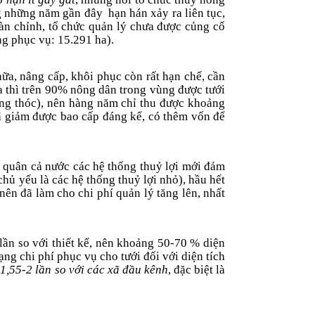
ong những năm gần đây
hạn hán xảy ra liên tục,
hoàn chỉnh, tổ chức quản lý chưa được củng cố
ng phục vụ: 15.291 ha).
ữa, nâng cấp, khôi phục còn rất hạn chế, cần
ra thì trên 90% nông dân trong vùng được tưới
bằng thóc), nên hàng năm chỉ thu đ­ược khoảng
đã giảm được bao cấp đáng kể, có thêm vốn để
nh quân cả nư­ớc các hệ thống thuỷ lợi mới đảm
chủ yếu là các hệ thống thuỷ lợi nhỏ), hầu hết
nên đã làm cho chi phí quản lý tăng lên, nhất
 lần so với thiết kế, nên khoảng 50-70 % diện
ng chi phí phục vụ cho tưới đối với diện tích
1,55-2 lần so với các xã đầu kênh
, đặc biệt là