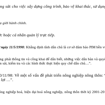
g sức cho việc xây dựng công trình, bảo vệ khai thác, sử dụng
ịa giới hành chính.
ức hoặc cá nhân quản lý trực tiếp.
P ngày
11/5/1998
:
Khẳng định tính dân chủ là cơ sở đảm bảo PIM bền v
 phải thông tin và công khai để dân biết, những việc dân bàn và quyết 
m sát, kiểm tra và các hình thức thực hiện quy chế dân chủ…”.
0/11/98
: Về một số vấn đề phát triển nông nghiệp nông thôn: 
 lợi
…”.
g nghiệp hoá, hiện đại hoá nông nghiệp, nông thôn thời kỳ 2001-20