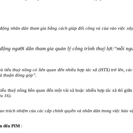
động nhân dân tham gia bằng cách giúp đổi công và của vào việc xây 
động ngư­ời dân tham gia quản lý công trình thuỷ lợi:“mỗi ngư­
à tiểu thuỷ nông có liên quan đến nhiều hợp tác xã (HTX) trở lên, các
oả thuận đóng góp”.
iểu thuỷ nông liên quan đến một vài xã hoặc nhiều hợp tác xã thì giữa 
ều 16).
ao trách nhiệm của các cấp chính quyền và nhân dân trong việc bảo vệ,
an đến PIM
: