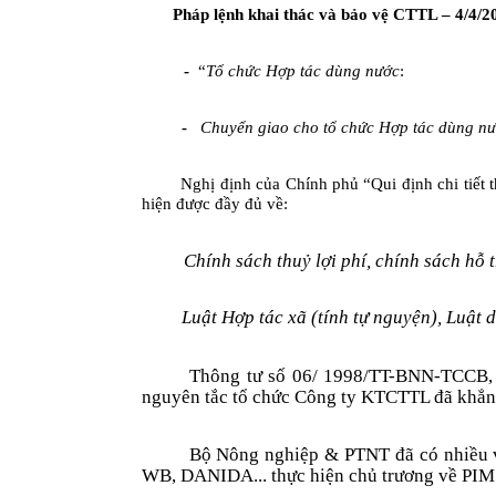
Pháp lệnh khai thác và bảo vệ CTTL –
4/4/2
-
“
Tổ chức Hợp tác dùng n­ước
:
-
Chuyển giao cho tổ chức Hợp tác dùng nư
Nghị định của Chính phủ “Qui định chi tiết 
hiện được đầy đủ về:
Chính sách thuỷ lợi phí, chính sách hỗ 
Luật Hợp tác xã
(tính tự nguyện), Luật 
Thông tư số 06/ 1998/TT-BNN-TCCB,
nguyên tắc tổ chức Công ty KTCTTL đã khẳng
Bộ Nông nghiệp & PTNT đã có nhiều văn
WB, DANIDA... thực hiện chủ trương về PIM