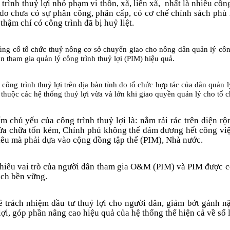
trình thuỷ lợi nhỏ phạm vi thôn, xã, liên xã,
nhất là nhiều côn
 do chư­a có sự phân công, phân cấp, có cơ chế chính sách phù
thậm chí có công trình đã bị huỷ liệt.
 củng cố tổ chức thuỷ nông cơ sở chuyển giao cho nông dân quản lý công
dân tham gia quản lý công trình thuỷ lợi (PIM) hiệu quả.
t công trình thuỷ lợi trên địa bàn tỉnh do tổ chức hợp tác của dân quản 
 thuộc các hệ thống thuỷ lợi vừa và lớn khi giao quyền quản lý cho tổ 
ểm chủ yếu của công trình thuỷ lợi là: nằm rải rác trên diện r
i sửa chữa tốn kém, Chính phủ không thể đảm đư­ơng hết công 
 tiêu mà phải dựa vào cộng đồng tập thể (PIM), Nhà nư­ớc.
thiếu vai trò của ng­ười dân tham gia O&M (PIM) và PIM được co
ách bền vững.
sẻ trách nhiệm đầu tư thuỷ lợi cho người dân, giảm bớt gánh 
ợi, góp phần nâng cao hiệu quả của hệ thống thể hiện cả về số l