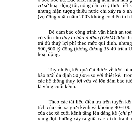
cơ sở hoạt động tốt, nông dân có ý thức tiết 
nhưng hiện tư­ợng thiếu nư­ớc chỉ xảy ra ở n
(vụ đông xuân năm 2003 không có diện tích lú
Để đảm bảo công trình vận hành an toàn
có vốn cho
duy tu bảo dưỡng (O&M)
được hu
trả đủ thuỷ lợi phí theo mức qui định, nh­ưn
500
¸
600 tỷ đồng (tương đương 35-40 triệu U
hoạt động.
Tuy nhiên, kết quả đạt đư­ợc về tư­ới ti
bảo tưới ổn định 50
¸
60% so với thiết kế. Tro
các hệ thống thuỷ lợi vừa và lớn đảm bảo tư
là vùng cuối kênh.
Theo các tài liệu điều tra trên tuyến k
tích của các xã giữa kênh và khoảng 90–100 %
của các xã cuối kênh tăng lên đáng kể (
chi p
xung đột thường xảy ra giữa các xã do tranh