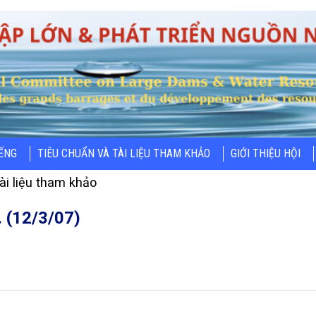
IẾNG
TIÊU CHUẨN VÀ TÀI LIỆU THAM KHẢO
GIỚI THIỆU HỘI
ài liệu tham khảo
. (12/3/07)