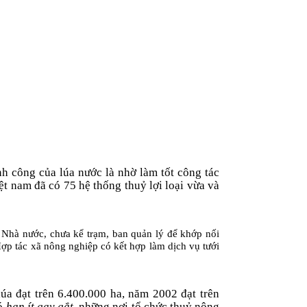
nh công của lúa nước là nhờ làm tốt công tác
iệt nam đã có 75 hệ thống thuỷ lợi loại vừa và
 Nhà nư­ớc, chưa kể trạm, ban quản lý để khớp nối
ợp tác xã nông nghiệp có kết hợp làm dịch vụ tư­ới
lúa đạt trên 6.400.000 ha, năm 2002 đạt trên
đó
hạn ít gay gắt
, những nơi tổ chức thuỷ nông