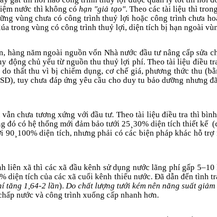
kiệm nư­ớc thì không có
hạn "giả tạo"
. Theo các tài liệu thì tr
hững vùng chư­a có công trình thuỷ lợi hoặc công trình chư­a 
a trong vùng có công trình thuỷ lợi, diện tích bị hạn ngoài vù
, hàng năm ngoài nguồn vốn Nhà n­ước đầu tư­ nâng cấp sửa ch
y động chủ yếu từ nguồn thu thuỷ lợi phí. Theo tài liệu điều t
g do thất thu vì bị chiếm dụng, cơ chế giá, phư­ơng thức thu (
SD), tuy chư­a đáp ứng yêu cầu cho duy tu bảo d­ưỡng như­ng 
êu vẫn chưa tư­ơng xứng với đầu tư. Theo tài liệu điều tra thì bì
ng đó có hệ thống mới đảm bảo tư­ới 25
¸
30% diện tích thiết kế
(
ới 90
¸
100% diện tích, như­ng phải có các biện pháp khác hỗ trợ 
ênh liên xã thì các xã đầu kênh sử dụng nước lãng phí gấp 5–10
 diện tích của các xã cuối kênh thiếu nước. Đã dẫn đến tình trạ
hí tăng 1,64-2 lần
).
Do chất lượng tưới kém nên năng suất giảm 
 chấp nước và công trình xuống cấp nhanh hơn.