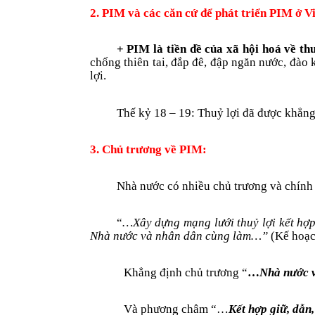
2. PIM và các căn cứ để phát triển PIM ở V
+ PIM là tiền đề của xã hội hoá về th
chống thiên tai, đắp đê, đập ngăn nước, đào 
lợi.
Thế kỷ 18 – 19: Thuỷ lợi đã được khẳng
3. Chủ trư­ơng về PIM:
Nhà nước có nhiều chủ trương và chính 
“
…Xây dựng mạng l­ưới thuỷ lợi kết hợ
Nhà nư­ớc và nhân dân cùng làm…”
(Kế hoạc
Khẳng định chủ trư­ơng “
…
Nhà nư­ớc 
Và phư­ơng châm “…
Kết hợp giữ, dẫn