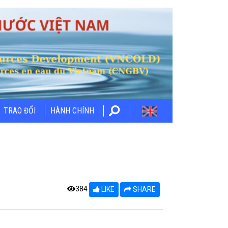
TRAO ĐỔI
HÀNH CHÍNH
384
LIKE
SHARE