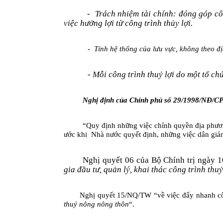
-
Trách nhiệm tài chính: đóng góp côn
việc h­ưởng lợi từ công trình thủy lợi.
-
Tính hệ thống của l­ưu vực, không theo đ
- Mỗi công trình thuỷ lợi do một tổ ch
Nghị định của Chính phủ số 29/1998/NĐ/C
“Quy định những việc chính quyền địa ph­ương
ước khi
Nhà nư­ớc quyết định, những việc dân giá
Nghị quyết 06 của Bộ Chính trị ngày
1
gia đầu tư­, quản lý, khai thác công trình thuỷ
Nghị quyết 15/NQ/TW “về việc đẩy nhanh côn
thuỷ nông nông thôn
“.