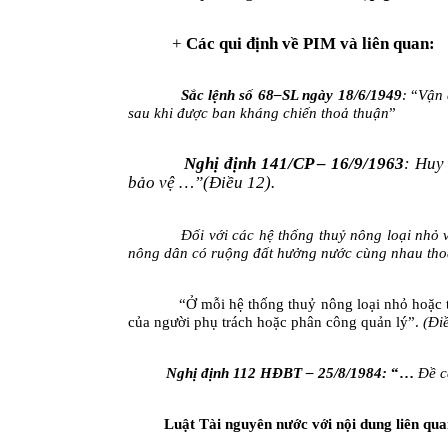
+
Các qui định về PIM và liên quan:
Sắc lệnh số 68–SL ngày
18/6/1949
:
“
Vận 
sau khi đ­ược ban kháng chiến thoả thuận
”
Nghị định 141/CP –
16/9/1963
:
Huy 
bảo vệ …”(Điều 12).
Đối với các hệ thống thuỷ nông loại nhỏ v
nông dân có ruộng đất h­ưởng nư­ớc cùng nhau th
“Ở mỗi hệ thống thuỷ nông loại nhỏ hoặc t
của ng­ười phụ trách hoặc phân công quản lý”.
(Đi
Nghị định 112 HĐBT –
25/8/1984
:
“…
Đề c
Luật Tài nguyên n­ước với nội dung liên qu