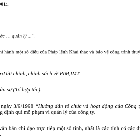
001
:
.
­ớc
…
quản lý ...
".
thi hành một số điều của Pháp lệnh Khai thác và bảo vệ công trình th
trợ tài chính, chính sách về PIM,IMT.
dân sự (Tổ hợp tác).
 ngày 3/9/1998
“Hướng dẫn tổ chức và hoạt động của Công ty 
 định qui mô phạm vi quản lý của công ty.
 bản chỉ đạo trực tiếp một số tỉnh, nhất là các tỉnh có các 
.