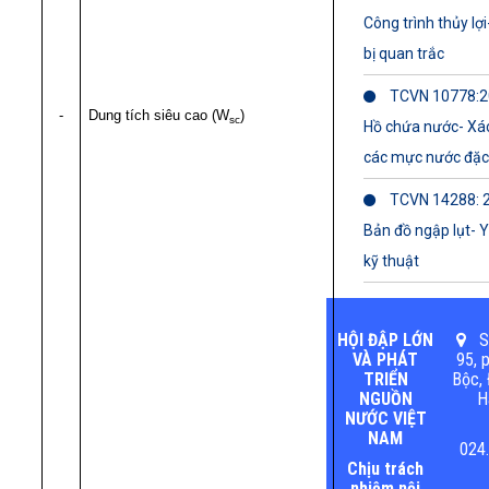
Công trình thủy lợi
bị quan trắc
TCVN 10778:2
-
Dung tích siêu cao (W
)
sc
Hồ chứa nước- Xá
các mực nước đặc
TCVN 14288: 
Bản đồ ngập lụt- 
kỹ thuật
HỘI ĐẬP LỚN
Số
VÀ PHÁT
95, 
TRIỂN
Bộc, 
NGUỒN
H
NƯỚC VIỆT
NAM
024.
Chịu trách
nhiệm nội