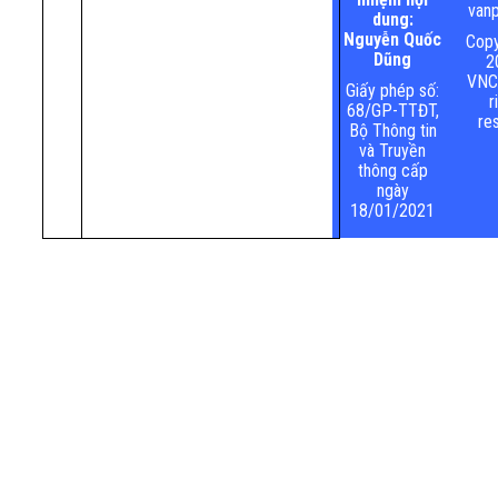
vanp
dung:
Nguyễn Quốc
Copy
Dũng
2
VNCO
Giấy phép số:
r
68/GP-TTĐT,
re
Bộ Thông tin
và Truyền
thông cấp
ngày
18/01/2021