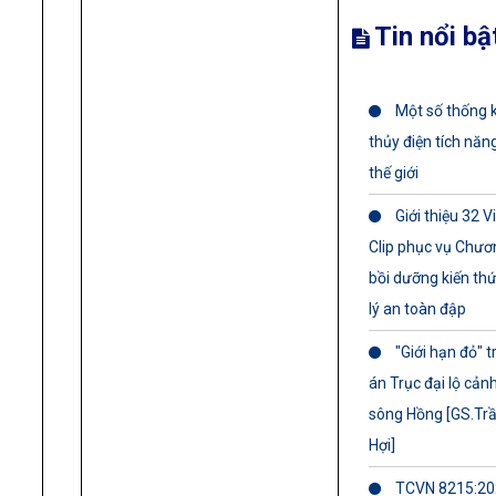
Tin nổi bậ
Một số thống 
thủy điện tích năn
thế giới
Giới thiệu 32 V
Clip phục vụ Chươ
bồi dưỡng kiến th
lý an toàn đập
"Giới hạn đỏ" 
án Trục đại lộ cản
sông Hồng [GS.Trầ
Hợi]
TCVN 8215:20