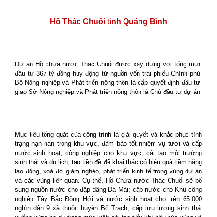
Hồ Thác Chuối tỉnh Quảng Bình
Dự án Hồ chứa nước Thác Chuối được xây dựng với tổng mức
đầu tư 367 tỷ đồng huy động từ nguồn vốn trái phiếu Chính phủ.
Bộ Nông nghiệp và Phát triển nông thôn là cấp quyết định đầu tư,
giao Sở Nông nghiệp và Phát triển nông thôn là Chủ đầu tư dự án.
Mục tiêu tổng quát của công trình là giải quyết và khắc phục tình
trạng hạn hán trong khu vực, đảm bảo tốt nhiệm vụ tưới và cấp
nước sinh hoạt, công nghiệp cho khu vực, cải tạo môi trường
sinh thái và du lịch; tạo tiền đề để khai thác có hiệu quả tiềm năng
lao động, xoá đói giảm nghèo, phát triển kinh tế trong vùng dự án
và các vùng liên quan. Cụ thể, Hồ Chứa nước Thác Chuối sẽ bổ
sung nguồn nước cho đập dâng Đá Mài; cấp nước cho Khu công
nghiệp Tây Bắc Đồng Hới và nước sinh hoạt cho trên 65.000
nghìn dân 9 xã thuộc huyện Bố Trạch; cấp lưu lượng sinh thái