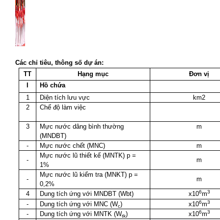
Các chỉ tiêu, thông số dự án:
TT
Hạng mục
Đơn vị
I
Hồ chứa
1
Diện tích lưu vực
km2
2
Chế độ làm việc
3
Mực nước dâng bình thường
m
(MNDBT)
-
Mực nước chết (MNC)
m
Mực nước lũ thiết kế (MNTK) p =
-
m
1%
Mực nước lũ kiểm tra (MNKT) p =
-
m
0,2%
6
3
4
Dung tích ứng với MNDBT (Wbt)
x10
m
6
3
-
Dung tích ứng với MNC (W
)
x10
m
c
6
3
-
Dung tích ứng với MNTK (W
)
x10
m
tk