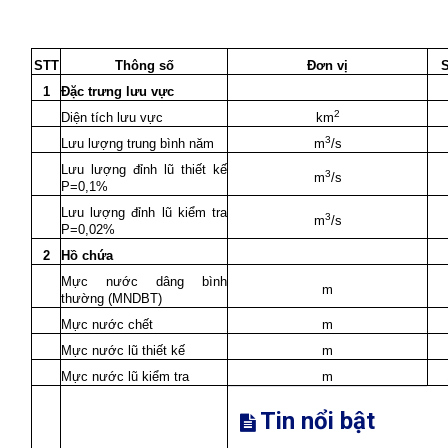
STT
Thông số
Đơn vị
S
1
Đặc trưng lưu vực
2
Diện tích lưu vực
km
3
Lưu lượng trung bình năm
m
/s
Lưu lượng đỉnh lũ thiết kế
3
m
/s
P=0,1%
Lưu lượng đỉnh lũ kiểm tra
3
m
/s
P=0,02%
2
Hồ chứa
Mực nước dâng bình
m
thường (MNDBT)
Mực nước chết
m
Mực nước lũ thiết kế
m
Mực nước lũ kiểm tra
m
Tin nổi bật