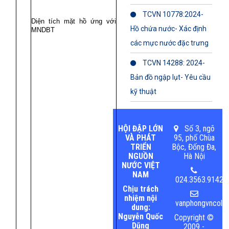
TCVN 10778:2024-
Diện tích mặt hồ ứng với
Hồ chứa nước- Xác định
MNDBT
các mực nước đặc trưng
TCVN 14288: 2024-
Bản đồ ngập lụt- Yêu cầu
kỹ thuật
HỘI ĐẬP LỚN
Số 3, ngõ
VÀ PHÁT
95, phố Chùa
TRIỂN
Bộc, Đống Đa,
NGUỒN
Hà Nội
NƯỚC VIỆT
NAM
024.3563.9142
Chịu trách
nhiệm nội
vanphongvncold@
dung:
Nguyễn Quốc
Copyright ©
Dũng
2009 -