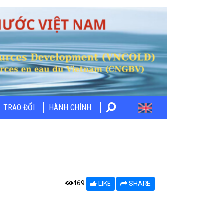
TRAO ĐỔI
HÀNH CHÍNH
469
LIKE
SHARE