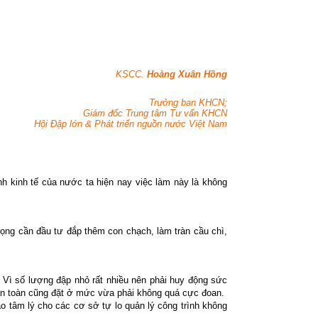
KSCC.
Hoàng Xuân Hồng
Trưởng ban KHCN;
Giám đốc Trung tâm Tư vấn KHCN
Hội Đập lớn & Phát triển nguồn nước Việt Nam
nh kinh tế của nước ta hiện nay việc làm này là không
trọng cần đầu tư đắp thêm con chạch, làm tràn cầu chì,
 Vì số lượng đập nhỏ rất nhiều nên phải huy động sức
ộ an toàn cũng đặt ở mức vừa phải không quá cực đoan.
o tâm lý cho các cơ sở tự lo quản lý công trình không