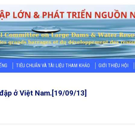
IẾNG
TIÊU CHUẨN VÀ TÀI LIỆU THAM KHẢO
GIỚI THIỆU HỘI
 đập ở Việt Nam.[19/09/13]