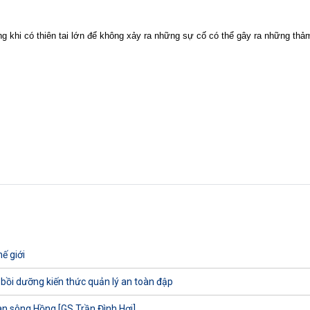
ng khi có thiên tai lớn để không xảy ra những sự cố có thể gây ra những thả
ế giới
 bồi dưỡng kiến thức quản lý an toàn đập
uan sông Hồng [GS.Trần Đình Hợi]