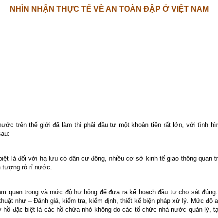
NHÌN NHẬN THỰC TẾ VỀ AN TOÀN ĐẬP Ở VIỆT NAM
 trên thế giới đã làm thì phải đầu tư một khoản tiền rất lớn, với tình hì
sau:
biệt là đối với hạ lưu có dân cư đông, nhiều cơ sở kinh tế giao thông quan 
 tượng rò rỉ nước.
tầm quan trọng và mức độ hư hỏng để đưa ra kế hoạch đầu tư cho sát đúng.
thuật như – Đánh giá, kiểm tra, kiểm định, thiết kế biện pháp xử lý. Mức đ
hồ đặc biệt là các hồ chứa nhỏ không do các tổ chức nhà nước quản lý, tạ