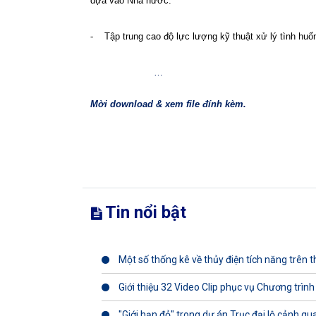
dựa vào Nhà nước.
-
Tập trung cao độ lực lượng kỹ thuật xử lý tình huố
…
Mời download & xem file đính kèm.
Tin nổi bật
Một số thống kê về thủy điện tích năng trên th
Giới thiệu 32 Video Clip phục vụ Chương trình
"Giới hạn đỏ" trong dự án Trục đại lộ cảnh q