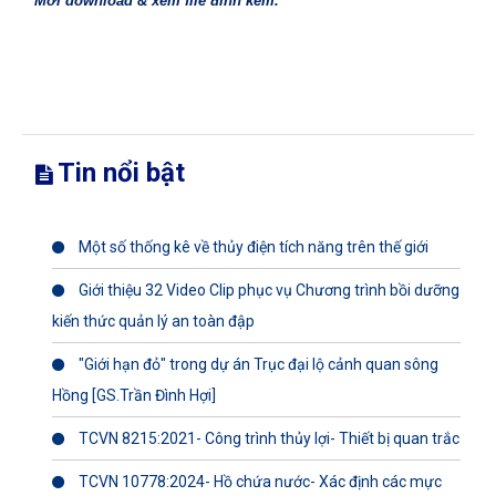
Mời download & xem file đính kèm.
Tin nổi bật
Một số thống kê về thủy điện tích năng trên thế giới
Giới thiệu 32 Video Clip phục vụ Chương trình bồi dưỡng
kiến thức quản lý an toàn đập
"Giới hạn đỏ" trong dự án Trục đại lộ cảnh quan sông
Hồng [GS.Trần Đình Hợi]
TCVN 8215:2021- Công trình thủy lợi- Thiết bị quan trắc
TCVN 10778:2024- Hồ chứa nước- Xác định các mực