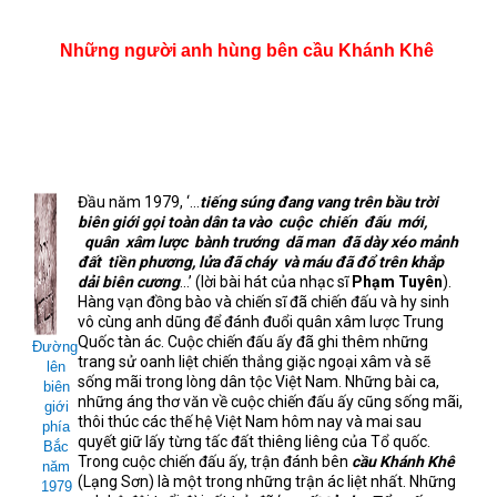
Những người anh hùng bên cầu Khánh Khê
Đầu năm 1979, ‘…
tiếng súng đang vang trên bầu trời
biên giới gọi toàn dân ta vào
cuộc
chiến
đấu
mới,
quân
xâm lược
bành trướng
dã man
đã dày xéo mảnh
đất
tiền phương, lửa đã cháy
và máu đã đổ trên khắp
dải biên cương
…’ (lời bài hát của nhạc sĩ
Phạm Tuyên
).
Hàng vạn đồng bào và chiến sĩ đã chiến đấu và hy sinh
vô cùng anh dũng để đánh đuổi quân xâm lược Trung
Quốc tàn ác. Cuộc chiến đấu ấy đã ghi thêm những
Đường
trang sử oanh liệt chiến thắng giặc ngoại xâm và sẽ
lên
sống mãi trong lòng dân tộc Việt Nam. Những bài ca,
biên
những áng thơ văn về cuộc chiến đấu ấy cũng sống mãi,
giới
thôi thúc các thế hệ Việt Nam hôm nay và mai sau
phía
quyết giữ lấy từng tấc đất thiêng liêng của Tổ quốc.
Bắc
Trong cuộc chiến đấu ấy, trận đánh bên
cầu Khánh Khê
năm
(Lạng Sơn) là một trong những trận ác liệt nhất. Những
1979