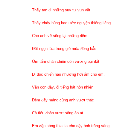
Thấy tan đi những suy tư vụn vặt
Thấy cháy bùng bao ước nguyện thiêng liêng
Cho anh về sống lại những đêm
Đốt ngọn lửa trong gió mùa đông-bắc
Ôm tấm chăn chiên còn vương bụi đất
Đi dọc chiến hào nhường hơi ấm cho em.
Vẫn còn đây
,
ôi tiếng hát hồn nhiên
Đêm đẩy mảng cùng anh vượt thác
Cả tiểu đoàn vượt sông ào ạt
Em đập sóng thia lia cho dậy ánh trăng vàng…