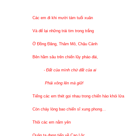
Các em đi khi mười tám tuổi xuân
Và để lại những trái tim trong trắng
Ở Đồng Đăng, Thâm Mô, Chậu Cảnh
Bên hầm sâu trên chiến lũy pháo đài,
-
Đất của mình chứ đất của ai
Phải xông lên mà giữ!
Tiếng các em thét gọi nhau trong chiến hào khói lửa
Còn cháy lòng bao chiến sĩ xung phong…
Thôi cá
c
em nằm yên
Quân ta đang tiến về Cao Lộc