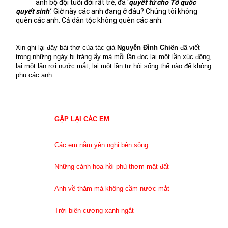
anh bộ đội tuổi đời rất trẻ, đã ‘
quyết tử cho Tổ quốc
quyết sinh’
. Giờ này các anh đang ở đâu? Chúng tôi không
quên các anh. Cả dân tộc không quên các anh.
Xin ghi lại đây b
ài thơ của tác giả
Nguyễn Đình Chiến
đã viết
trong những ngày bi tráng ấy mà mỗi lần đọc lại một lần xúc động,
lại một lần rơi nước mắt, lại một lần tự hỏi sống thế nào để không
phụ các anh.
GẶP LẠI CÁC EM
Các em nằm yên nghỉ bên sông
Những cánh hoa hồi phủ thơm mặt đất
Anh về thăm mà không cầm nước mắt
Trời biên cương xanh ngắt