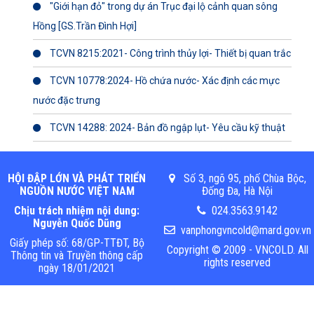
"Giới hạn đỏ" trong dự án Trục đại lộ cảnh quan sông
Hồng [GS.Trần Đình Hợi]
TCVN 8215:2021- Công trình thủy lợi- Thiết bị quan trắc
TCVN 10778:2024- Hồ chứa nước- Xác định các mực
nước đặc trưng
TCVN 14288: 2024- Bản đồ ngập lụt- Yêu cầu kỹ thuật
HỘI ĐẬP LỚN VÀ PHÁT TRIỂN
Số 3, ngõ 95, phố Chùa Bộc,
NGUỒN NƯỚC VIỆT NAM
Đống Đa, Hà Nội
Chịu trách nhiệm nội dung:
024.3563.9142
Nguyễn Quốc Dũng
vanphongvncold@mard.gov.vn
Giấy phép số: 68/GP-TTĐT, Bộ
Copyright © 2009 - VNCOLD. All
Thông tin và Truyền thông cấp
rights reserved
ngày 18/01/2021