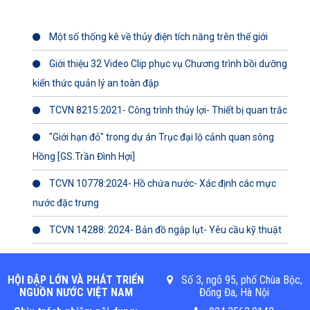
Một số thống kê về thủy điện tích năng trên thế giới
Giới thiệu 32 Video Clip phục vụ Chương trình bồi dưỡng
kiến thức quản lý an toàn đập
TCVN 8215:2021- Công trình thủy lợi- Thiết bị quan trắc
"Giới hạn đỏ" trong dự án Trục đại lộ cảnh quan sông
Hồng [GS.Trần Đình Hợi]
TCVN 10778:2024- Hồ chứa nước- Xác định các mực
nước đặc trưng
TCVN 14288: 2024- Bản đồ ngập lụt- Yêu cầu kỹ thuật
HỘI ĐẬP LỚN VÀ PHÁT TRIỂN
Số 3, ngõ 95, phố Chùa Bộc,
NGUỒN NƯỚC VIỆT NAM
Đống Đa, Hà Nội