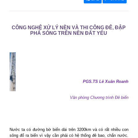
CÔNG NGHỆ XỬ LÝ NỀN VÀ THI CÔNG ĐÊ, ĐẬP
PHÁ SÓNG TRÊN NỀN ĐẤT YẾU
PGS.TS Lê Xuân Roanh
Văn phòng Chương trình Đê biển
Nước ta có đường bờ biển dài trên 3200km và có rất nhiều con
sông đổ ra biển vì vậy cần phải có hệ thống đê bao, chắn nước.