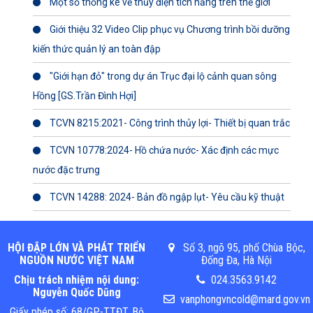
Một số thống kê về thủy điện tích năng trên thế giới
Giới thiệu 32 Video Clip phục vụ Chương trình bồi dưỡng
kiến thức quản lý an toàn đập
"Giới hạn đỏ" trong dự án Trục đại lộ cảnh quan sông
Hồng [GS.Trần Đình Hợi]
TCVN 8215:2021- Công trình thủy lợi- Thiết bị quan trắc
TCVN 10778:2024- Hồ chứa nước- Xác định các mực
nước đặc trưng
TCVN 14288: 2024- Bản đồ ngập lụt- Yêu cầu kỹ thuật
HỘI ĐẬP LỚN VÀ PHÁT TRIỂN
Số 3, ngõ 95, phố Chùa Bộc,
NGUỒN NƯỚC VIỆT NAM
Đống Đa, Hà Nội
Chịu trách nhiệm nội dung:
024.3563.9142
Nguyễn Quốc Dũng
vanphongvncold@mard.gov.vn
Giấy phép số: 68/GP-TTĐT, Bộ