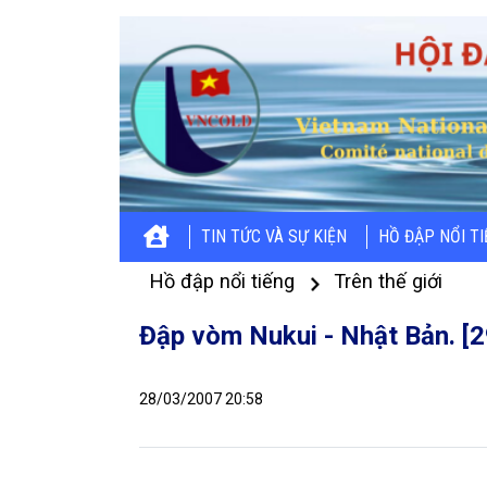
TIN TỨC VÀ SỰ KIỆN
HỒ ĐẬP NỔI T
Hồ đập nổi tiếng
Trên thế giới
Đập vòm Nukui - Nhật Bản. [2
28/03/2007 20:58