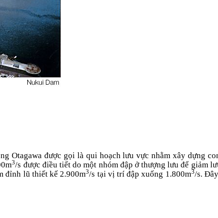
ông Otagawa được gọi là qui hoạch lưu vực nhằm xây dựng con
3
500m
/s được điều tiết do một nhóm đập ở thượng lưu để giảm l
3
3
m đỉnh lũ thiết kế 2.900m
/s tại vị trí đập xuống 1.800m
/s. Đâ