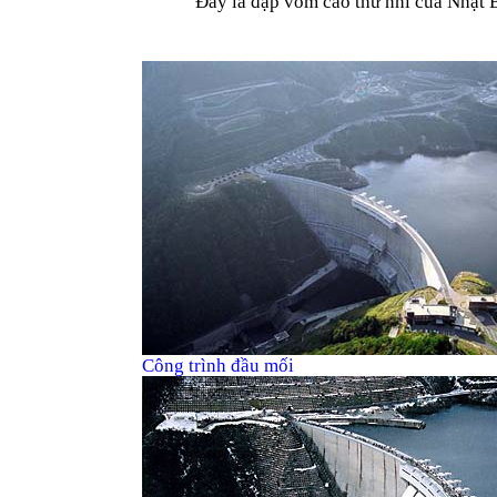
Đây là đập vòm cao thứ nhì của Nhật 
Công trình đầu mối