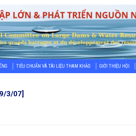
IẾNG
TIÊU CHUẨN VÀ TÀI LIỆU THAM KHẢO
GIỚI THIỆU HỘI
9/3/07]