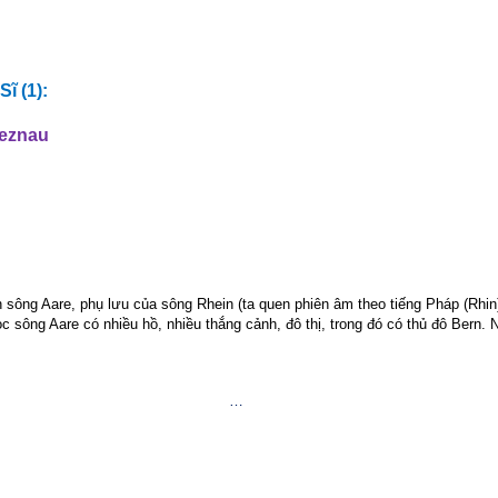
ĩ (1):
Beznau
 sông Aare, phụ lưu của sông Rhein (ta quen phiên âm theo tiếng Pháp (Rhin) 
 sông Aare có nhiều hồ, nhiều thắng cảnh, đô thị, trong đó có thủ đô Bern. 
…