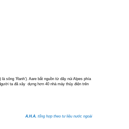
là sông ‘Ranh’). Aare bắt nguồn từ dãy núi Alpes phía
Người ta đã xây
dựng hơn 40 nhà máy thủy điện trên
A.H.A.
tổng hợp theo tư liệu nước ngoài