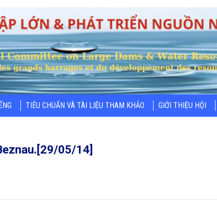
IẾNG
TIÊU CHUẨN VÀ TÀI LIỆU THAM KHẢO
GIỚI THIỆU HỘI
 Beznau.[29/05/14]