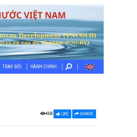
TRAO ĐỔI
HÀNH CHÍNH
468
LIKE
SHARE