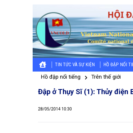
TIN TỨC VÀ SỰ KIỆN
HỒ ĐẬP NỔI T
Hồ đập nổi tiếng
Trên thế giới
Đập ở Thụy Sĩ (1): Thủy điện
28/05/2014 10:30