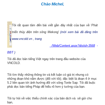
Chào Michel,
Tôi rất quan tâm đến b
ài viết
gần đây nhất của
bạn
về ‘
P
hát
triển thủy điện trên sông Mekong
’
(mời xem bài đã đăng trên
www.vncold.vn , trang
/Web/Content.aspx?distid=3568
-
BBT
)
Tôi
đã
đọc bản tiếng Việt
ngay
trên
trang đầu
web
site
của
VNCOLD.
Tôi tìm
thấy những
thông tin và kết luận
có
giá trị nhưng
có
những
đoạn khó nắm
được
(đối với tôi); đặc biệt là đoạn 4
ở mục
5.2 liên quan
tới
ảnh hưởng
đối với sông
Tonle Sap
.
Tôi đã buộc
phải đọc bản tiếng Pháp để hiểu rõ hơn ý tưởng của bạn.
Tôi tự hỏi về việc thiếu
chính xác
của bản dịch và
sẽ gửi
cho
bạn
,