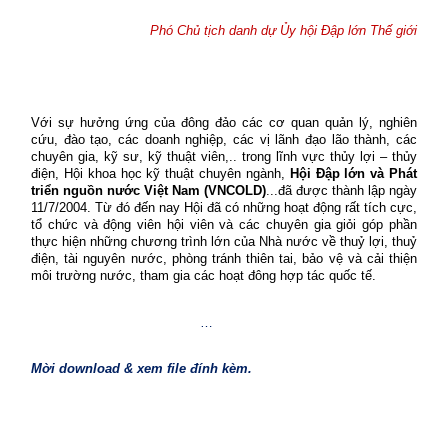
Phó Chủ tịch danh dự Ủy hội Đập lớn Thế giới
Với sự hưởng ứng của đông đảo các cơ quan quản lý, nghiên
cứu, đào tạo, các doanh nghiệp, các vị lãnh đạo lão thành, các
chuyên gia, kỹ sư, kỹ thuật viên,.. trong lĩnh vực thủy lợi – thủy
điện,
Hội khoa học kỹ thuật chuyên ngành,
Hội Đập lớn và Phát
triển nguồn nước Việt Nam
(VNCOLD)
...đã được thành lập ngày
11/7/2004.
Từ đó đến nay Hội đã có những hoạt động rất tích cực,
tổ chức và động viên hội viên và các chuyên gia giỏi góp phần
thực hiện những chương trình lớn của Nhà nước về thuỷ lợi, thuỷ
điện, tài nguyên nước, phòng tránh thiên tai, bảo vệ và cải thiện
môi trường nước, tham gia các hoạt đông hợp tác quốc tế.
…
Mời download & xem file đính kèm.