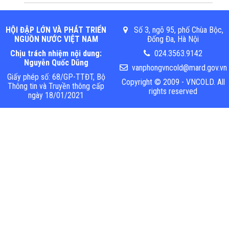
HỘI ĐẬP LỚN VÀ PHÁT TRIỂN
Số 3, ngõ 95, phố Chùa Bộc,
NGUỒN NƯỚC VIỆT NAM
Đống Đa, Hà Nội
Chịu trách nhiệm nội dung:
024.3563.9142
Nguyễn Quốc Dũng
vanphongvncold@mard.gov.vn
Giấy phép số: 68/GP-TTĐT, Bộ
Copyright © 2009 - VNCOLD. All
Thông tin và Truyền thông cấp
rights reserved
ngày 18/01/2021