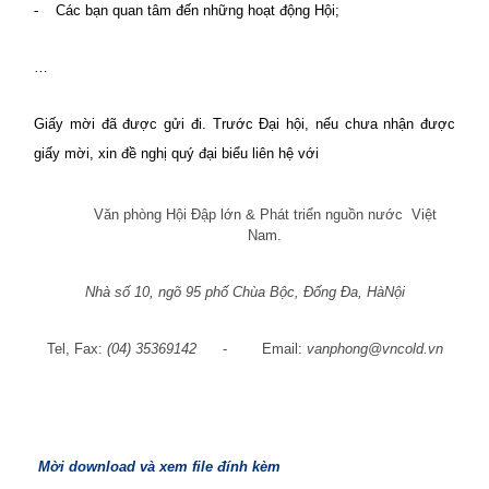
-
Các bạn quan tâm đến những hoạt động Hội;
…
Giấy mời đã được gửi đi. Trước Đại hội, nếu chưa nhận được
giấy mời, xin đề nghị quý đại biểu liên hệ với
Văn phòng Hội Đập lớn & Phát triển nguồn nước
Việt
Nam.
Nhà số 10, ngõ 95 phố Chùa Bộc, Đống Đa, HàNội
Tel, Fax:
(04) 35369142
-
Email:
vanphong@vncold.vn
Mời download và xem file đính kèm