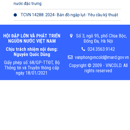
nước đặc trưng
TCVN 14288: 2024- Bản đồ ngập lụt- Yêu cầu kỹ thuật
HỘI ĐẬP LỚN VÀ PHÁT TRIỂN
Số 3, ngõ 95, phố Chùa Bộc,
NGUỒN NƯỚC VIỆT NAM
Đống Đa, Hà Nội
Chịu trách nhiệm nội dung:
024.3563.9142
Nguyễn Quốc Dũng
vanphongvncold@mard.gov.vn
Giấy phép số: 68/GP-TTĐT, Bộ
Copyright © 2009 - VNCOLD. All
Thông tin và Truyền thông cấp
rights reserved
ngày 18/01/2021