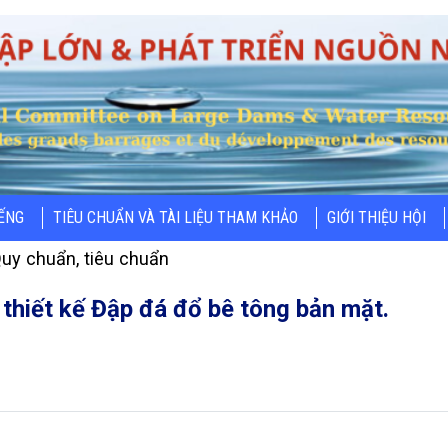
IẾNG
TIÊU CHUẨN VÀ TÀI LIỆU THAM KHẢO
GIỚI THIỆU HỘI
uy chuẩn, tiêu chuẩn
 thiết kế Đập đá đổ bê tông bản mặt.