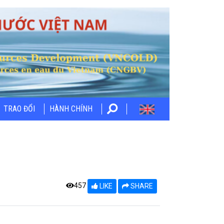
TRAO ĐỔI
HÀNH CHÍNH
457
LIKE
SHARE