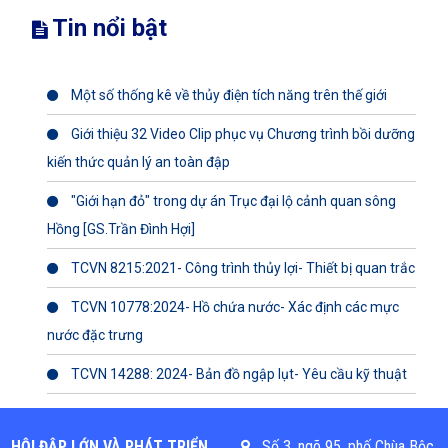
Tin nổi bật
Một số thống kê về thủy điện tích năng trên thế giới
Giới thiệu 32 Video Clip phục vụ Chương trình bồi dưỡng
kiến thức quản lý an toàn đập
"Giới hạn đỏ" trong dự án Trục đại lộ cảnh quan sông
Hồng [GS.Trần Đình Hợi]
TCVN 8215:2021- Công trình thủy lợi- Thiết bị quan trắc
TCVN 10778:2024- Hồ chứa nước- Xác định các mực
nước đặc trưng
TCVN 14288: 2024- Bản đồ ngập lụt- Yêu cầu kỹ thuật
HỘI ĐẬP LỚN VÀ PHÁT TRIỂN
Số 3, ngõ 95, phố Chùa Bộc,