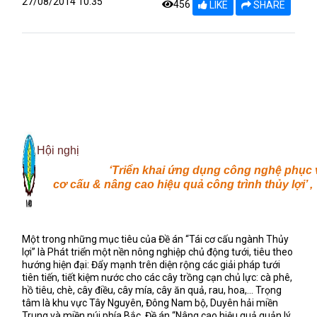
27/08/2014 10:35
456
LIKE
SHARE
Hội nghị
‘Triển khai ứng dụng công nghệ phục v
cơ cấu & nâng cao hiệu quả công trình thủy lợi’ ,
Một trong những mục tiêu của Đề án “Tái cơ cấu ngành Thủy
lợi” là Phát triển một nền nông nghiệp chủ động tưới, tiêu theo
hướng hiện đại: Đẩy mạnh trên diện rộng các giải pháp tưới
tiên tiến, tiết kiệm nước cho các cây trồng cạn chủ lực: cà phê,
hồ tiêu, chè, cây điều, cây mía, cây ăn quả, rau, hoa,… Trọng
tâm là khu vực Tây Nguyên, Đông Nam bộ, Duyên hải miền
Trung và miền núi phía Bắc. Đề án “Nâng cao hiệu quả quản lý