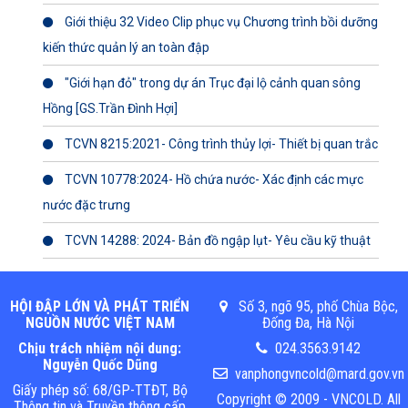
Giới thiệu 32 Video Clip phục vụ Chương trình bồi dưỡng
kiến thức quản lý an toàn đập
"Giới hạn đỏ" trong dự án Trục đại lộ cảnh quan sông
Hồng [GS.Trần Đình Hợi]
TCVN 8215:2021- Công trình thủy lợi- Thiết bị quan trắc
TCVN 10778:2024- Hồ chứa nước- Xác định các mực
nước đặc trưng
TCVN 14288: 2024- Bản đồ ngập lụt- Yêu cầu kỹ thuật
HỘI ĐẬP LỚN VÀ PHÁT TRIỂN
Số 3, ngõ 95, phố Chùa Bộc,
NGUỒN NƯỚC VIỆT NAM
Đống Đa, Hà Nội
Chịu trách nhiệm nội dung:
024.3563.9142
Nguyễn Quốc Dũng
vanphongvncold@mard.gov.vn
Giấy phép số: 68/GP-TTĐT, Bộ
Copyright © 2009 - VNCOLD. All
Thông tin và Truyền thông cấp