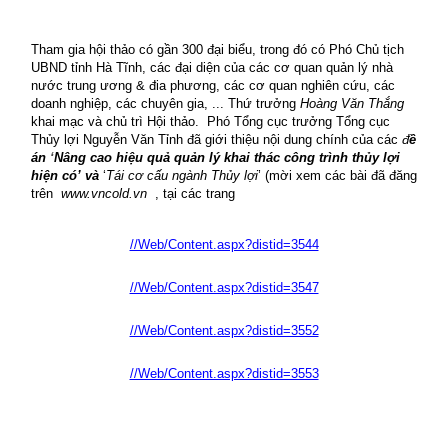
Tham gia hội thảo có gần 300 đại biểu, trong đó có Phó Chủ tịch
UBND tỉnh Hà Tĩnh, các đại diện của các cơ quan quản lý nhà
nước trung ương & đia phương, các cơ quan nghiên cứu, các
doanh nghiệp, các chuyên gia, ... Thứ trưởng
Hoàng Văn Thắng
khai mạc và chủ trì Hội thảo.
Phó Tổng cục trưởng Tổng cục
Thủy lợi Nguyễn Văn Tỉnh đã giới thiệu nội dung chính của các
đ
ề
án
‘
Nâng cao hiệu quả quản lý khai thác công trình thủy lợi
hiện có’ và
‘
Tái cơ cấu ngành Thủy lợi
’ (mời xem các bài đã đăng
trên
www.vncold.vn
, tại các trang
//Web/Content.aspx?distid=3544
//Web/Content.aspx?distid=3547
//Web/Content.aspx?distid=3552
//Web/Content.aspx?distid=3553