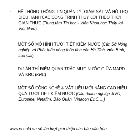
·
HỆ THỐNG THÔNG TIN QUẢN LÝ, GIÁM SÁT VÀ HỖ TRỢ
ĐIỀU HÀNH CÁC CÔNG TRÌNH THỦY LỢI THEO THỜI
GIAN THỰC (
Trung tâm Tin học -
Viện Khoa học Thủy lợi
Việt Nam
)
·
MỘT SỐ MÔ HÌNH TƯỚI TIẾT KIỆM NƯỚC (
Các
Sở Nông
nghiệp và Phát triển nông thôn tỉnh các Hà Tĩnh, Hòa Bình,
Lào Cai
)
·
DỰ ÁN THÍ ĐIỂM QUAN TRẮC MỰC NƯỚC GIỮA MARD
VÀ KRC (
KRC
)
·
MỘT SỐ CÔNG NGHỆ & VẬT LIỆU MỚI NÂNG CAO HIỆU
QUẢ TƯỚI TIẾT KIỆM NƯỚC
(Các doanh nghiệp JIVC,
Europipe, Netafim, Bảo Quân, Vinacon E&C,…)
www.vncold.vn sẽ lần lượt giới thiệu các báo cáo trên.