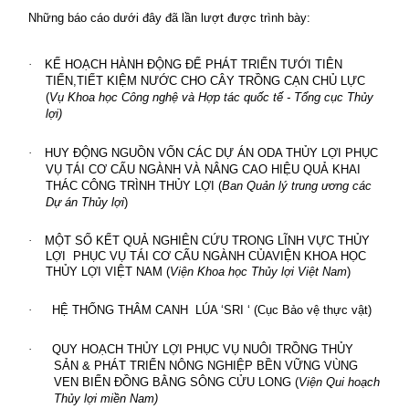
Những báo cáo dưới đây đã lần lượt được trình bày:
·
KẾ HOẠCH HÀNH ĐỘNG ĐỂ PHÁT TRIỂN TƯỚI TIÊN
TIẾN,TIẾT KIỆM NƯỚC CHO CÂY TRỒNG CẠN CHỦ LỰC
(
Vụ Khoa học Công nghệ và Hợp tác quốc tế - Tổng cục Thủy
lợi)
·
HUY ĐỘNG NGUỒN VỐN CÁC DỰ ÁN ODA THỦY LỢI PHỤC
VỤ TÁI CƠ CẤU NGÀNH VÀ NÂNG CAO HIỆU QUẢ KHAI
THÁC CÔNG TRÌNH THỦY LỢI (
Ban Quản lý trung ương các
Dự án Thủy lợi
)
·
MỘT SỐ KẾT QUẢ NGHIÊN CỨU TRONG LĨNH VỰC THỦY
LỢI
PHỤC VỤ TÁI CƠ CẤU NGÀNH CỦAVIỆN KHOA HỌC
THỦY LỢI VIỆT NAM (
Viện Khoa học Thủy lợi Việt Nam
)
·
HỆ THỐNG
THÂM CANH
LÚA ‘
SRI
‘ (Cục Bảo vệ thực vật)
·
QUY HOẠCH THỦY LỢI PHỤC VỤ NUÔI TRỒNG THỦY
SẢN & PHÁT TRIỂN NÔNG NGHIỆP BỀN VỮNG VÙNG
VEN BIỂN ĐỒNG BẰNG SÔNG CỬU LONG (
Viện Qui hoạch
Thủy lợi miền Nam)