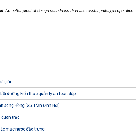
d. No better proof of design soundness than successful prototype operation
.
ế giới
 bồi dưỡng kiến thức quản lý an toàn đập
uan sông Hồng [GS.Trần Đình Hợi]
ị quan trắc
các mực nước đặc trưng