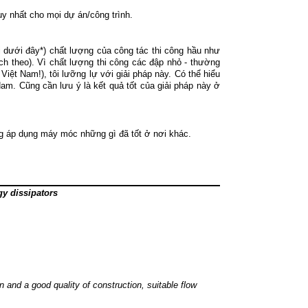
uy nhất cho mọi dự án/công trình.
 dưới đây*) chất lượng của công tác thi công hầu như
ich theo). Vì chất lượng thi công các đập nhỏ - thường
iệt Nam!), tôi lưỡng lự với giải pháp này. Có thể hiểu
Nam. Cũng cần lưu ý là kết quả tốt của giải pháp này ở
ng áp dụng máy móc những gì đã tốt ở nơi khác.
y dissipators
n and a good quality of construction, suitable flow