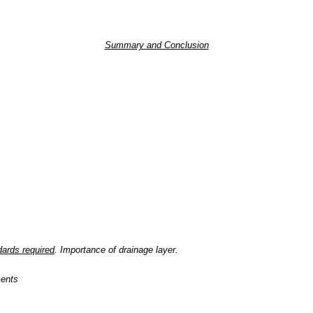
Summary and Conclusion
dards required
. Importance of drainage layer.
ments