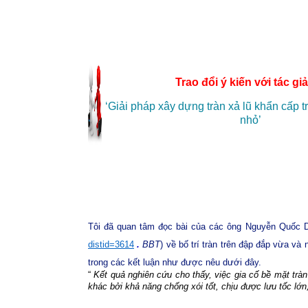
Trao đổi ý kiến với tác giả
‘Giải pháp xây dựng tràn xả lũ khẩn cấp t
nhỏ’
Tôi đã quan tâm đọc bài của các ông Nguyễn Quốc 
distid=3614
.
BBT
) về bố trí tràn trên đập đắp vừa v
trong các kết luận như được nêu dưới đây.
“
Kết quả nghiên cứu cho thấy, việc gia cố bề mặt trà
khác
bởi
khả
năng
chống
xói
tốt,
chịu
được
lưu
t
ốc
lớn