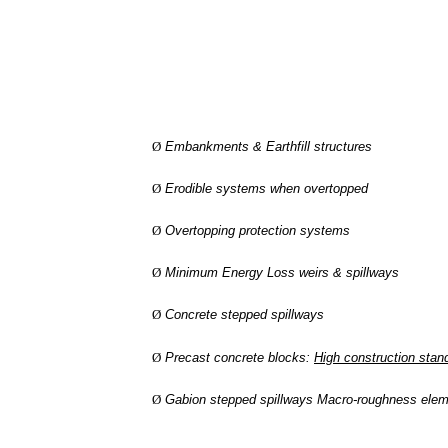
Ø
Embankments & Earthfill structures
Ø
Erodible systems when overtopped
Ø
Overtopping protection systems
Ø
Minimum Energy Loss weirs & spillways
Ø
Concrete stepped spillways
Ø
Precast concrete blocks:
High construction stan
Ø
Gabion stepped spillways Macro-roughness ele