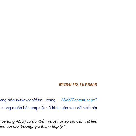
Michel Hồ Tá Khanh
ăng trên
www.vncold.vn , trang
/Web/Content.aspx?
hời mong muốn bổ sung một số bình luận sau đối với một
n bê tông ACB) có ưu điểm vượt trội so
với
các
vật
liệu
hiện
với
môi
trường,
g
iá
thành
hợp
lý
”
.