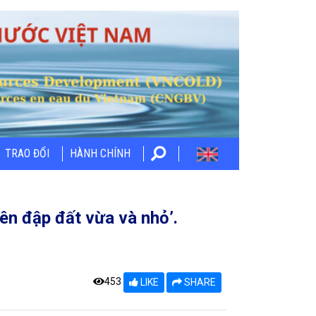
TRAO ĐỔI
HÀNH CHÍNH
rên đập đất vừa và nhỏ’.
453
LIKE
SHARE