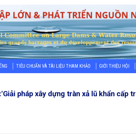
IẾNG
TIÊU CHUẨN VÀ TÀI LIỆU THAM KHẢO
GIỚI THIỆU HỘI
i:‘Giải pháp xây dựng tràn xả lũ khẩn cấp t