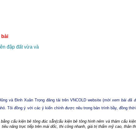
 bài
rên đập đất vừa và
Dũng và Đinh Xuân Trọng đăng tải trên VNCOLD website
(
mời xem bài đã đ
à nhỏ. Tôi đồng ý với các ý kiến chính được nêu trong bản trình bầy, đồng t
n bằng cấu kiện bê tông đúc sẵn(cấu kiện bê tông hình nêm và thảm cấu kiệ
,
tiêu
năng
trực
tiếp
trên
mái
dốc,
thi
công
nhanh,
giá
trị
thẩm
mỹ
cao,
thân
t