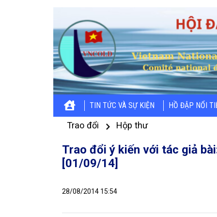
TIN TỨC VÀ SỰ KIỆN
HỒ ĐẬP NỔI T
Trao đổi
Hộp thư
Trao đổi ý kiến với tác giả bà
[01/09/14]
28/08/2014 15:54