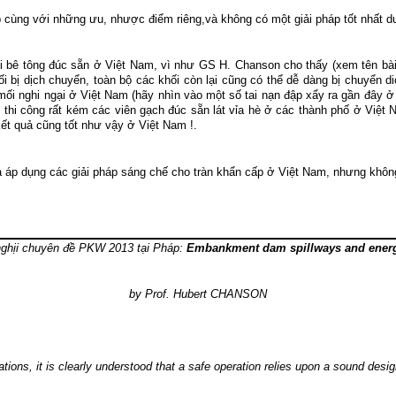
áp cùng với những ưu, nhược điểm riêng,và không có một giải pháp tốt nhất d
ối bê tông đúc sẵn ở Việt Nam, vì như GS H. Chanson cho thấy (xem tên bài
ối bị dịch chuyển, toàn bộ các khối còn lại cũng có thể dễ dàng bị chuyển d
mối nghi ngại ở Việt Nam (hãy nhìn vào một số tai nạn đập xẩy ra gần đây ở V
g thi công rất kém các viên gạch đúc sẵn lát vỉa hè ở các thành phố ở Việt 
ết quả cũng tốt như vậy ở Việt Nam !.
và áp dụng các giải pháp sáng chế cho tràn khẩn cấp ở Việt Nam, nhưng khô
 nghịi chuyên đề PKW 2013 tại Pháp:
Embankment dam spillways and energ
by Prof. Hubert CHANSON
tions, it is clearly understood that a safe operation relies upon a sound desig