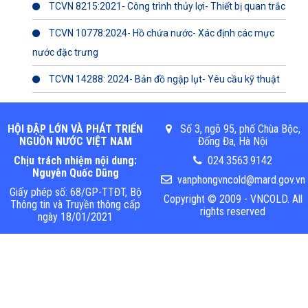
TCVN 8215:2021- Công trình thủy lợi- Thiết bị quan trắc
TCVN 10778:2024- Hồ chứa nước- Xác định các mực
nước đặc trưng
TCVN 14288: 2024- Bản đồ ngập lụt- Yêu cầu kỹ thuật
HỘI ĐẬP LỚN VÀ PHÁT TRIỂN
Số 3, ngõ 95, phố Chùa Bộc,
NGUỒN NƯỚC VIỆT NAM
Đống Đa, Hà Nội
Chịu trách nhiệm nội dung:
024.3563.9142
Nguyễn Quốc Dũng
vanphongvncold@mard.gov.vn
Giấy phép số: 68/GP-TTĐT, Bộ
Copyright © 2009 - VNCOLD. All
Thông tin và Truyền thông cấp
rights reserved
ngày 18/01/2021