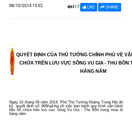
08/10/2014 15:02
417
LIKE
SHARE
QUYẾT ĐỊNH CỦA
THỦ TƯỚNG CHÍNH PHỦ
VỀ VẬ
CHỨA TRÊN LƯU VỰC SÔNG VU GIA - THU BỒN
HÀNG NĂM
N
gày
16
th
á
ng
06
năm
2014,
Phó Thủ Tướng Hoàng Trung Hải đó
ký
quyết định
s
ố:
909/qđ-ttg
về việc ban hành quy trình vận hành
liên hồ chứa trên lưu vực sông Vu Gia - Thu Bồn trong mùa lũ
hàng năm.