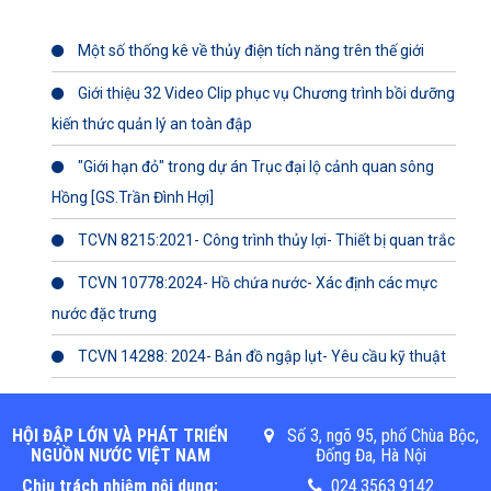
Một số thống kê về thủy điện tích năng trên thế giới
Giới thiệu 32 Video Clip phục vụ Chương trình bồi dưỡng
kiến thức quản lý an toàn đập
"Giới hạn đỏ" trong dự án Trục đại lộ cảnh quan sông
Hồng [GS.Trần Đình Hợi]
TCVN 8215:2021- Công trình thủy lợi- Thiết bị quan trắc
TCVN 10778:2024- Hồ chứa nước- Xác định các mực
nước đặc trưng
TCVN 14288: 2024- Bản đồ ngập lụt- Yêu cầu kỹ thuật
HỘI ĐẬP LỚN VÀ PHÁT TRIỂN
Số 3, ngõ 95, phố Chùa Bộc,
NGUỒN NƯỚC VIỆT NAM
Đống Đa, Hà Nội
Chịu trách nhiệm nội dung:
024.3563.9142