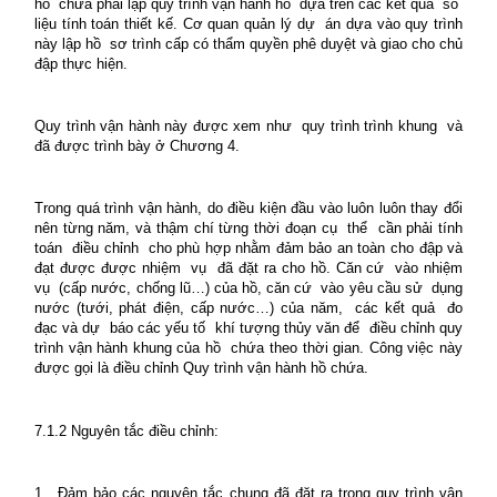
hồ
chứa phải lập quy trình vận hành hồ
dựa trên các kết quả
số
liệu tính toán thiết kế. Cơ quan quản lý dự
án dựa vào quy trình
này lập hồ
sơ trình cấp có thẩm quyền phê duyệt và giao cho chủ
đập thực hiện.
Quy trình vận hành này được xem như
quy trình trình khung
và
đã được trình bày ở Chương 4.
Trong quá trình vận hành, do điều kiện đầu vào luôn luôn thay đổi
nên từng năm, và thậm chí từng thời đoạn cụ
thể
cần phải tính
toán
điều chỉnh
cho phù hợp nhằm đảm bảo an toàn cho đập và
đạt được được nhiệm
vụ
đã đặt ra cho hồ. Căn cứ
vào nhiệm
vụ
(cấp nước, chống lũ…) của hồ, căn cứ
vào yêu cầu sử
dụng
nước (tưới, phát điện, cấp nước…) của năm,
các kết quả
đo
đạc và dự
báo các yếu tố
khí tượng thủy văn để
điều chỉnh quy
trình vận hành khung của hồ
chứa theo thời gian. Công việc này
được gọi là điều chỉnh Quy trình vận hành hồ chứa.
7.1.2 Nguyên tắc điều chỉnh:
1.
Đảm bảo các nguyên tắc chung đã đặt ra trong quy trình vận