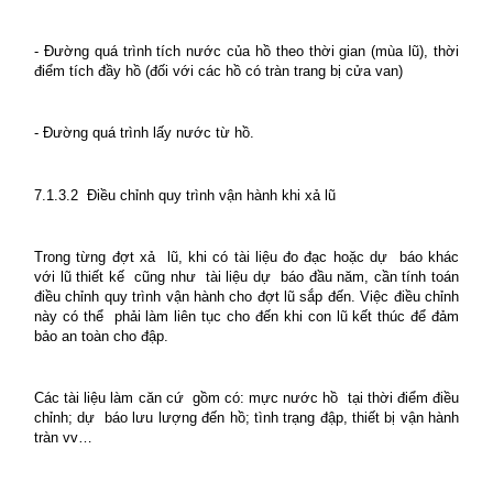
- Đường quá trình tích nước của hồ theo thời gian (mùa lũ), thời
điểm tích đầy hồ (đối với các hồ có tràn trang bị cửa van)
- Đường quá trình lấy nước từ hồ.
7.1.3.2
Điều chỉnh quy trình vận hành khi xả lũ
Trong từng đợt xả
lũ, khi có tài liệu đo đạc hoặc dự
báo khác
với lũ thiết kế
cũng như
tài liệu dự
báo đầu năm, cần tính toán
điều chỉnh quy trình vận hành cho đợt lũ sắp đến. Việc điều chỉnh
này có thể
phải làm liên tục cho đến khi con lũ kết thúc để đảm
bảo an toàn cho đập.
Các tài liệu làm căn cứ
gồm có: mực nước hồ
tại thời điểm điều
chỉnh; dự
báo lưu lượng đến hồ; tình trạng đập, thiết bị vận hành
tràn vv…