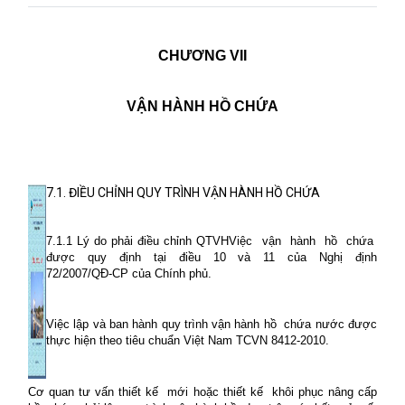
CHƯƠNG VII
VẬN HÀNH HỒ CHỨA
7.1. ĐIỀU CHỈNH QUY TRÌNH VẬN HÀNH HỒ CHỨA
7.1.1 Lý do phải điều chỉnh QTVHViệc
vận
hành
hồ
chứa
được
quy
định
tại
điều
10
và
11
của
Nghị
định
72/2007/QĐ-CP của Chính phủ.
Việc lập và ban hành quy trình vận hành hồ
chứa nước được
thực hiện theo tiêu chuẩn Việt Nam TCVN 8412-2010.
Cơ quan tư vấn thiết kế
mới hoặc thiết kế
khôi phục nâng cấp