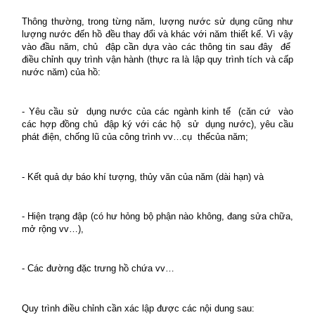
Thông thường, trong từng năm, lượng nước sử dụng cũng như
lượng nước đến hồ đều thay đổi và khác với năm thiết kế. Vì vậy
vào đầu năm, chủ
đập cần dựa vào các thông tin sau đây
để
điều chỉnh quy trình vận hành (thực ra là lập quy trình tích và cấp
nước năm) của hồ:
- Yêu cầu sử
dụng nước của các ngành kinh tế
(căn cứ
vào
các hợp đồng chủ
đập ký với các hộ
sử
dụng nước), yêu cầu
phát điện, chống lũ của công trình vv…cụ
thểcủa năm;
- Kết quả dự báo khí tượng, thủy văn của năm (dài hạn) và
- Hiện trạng đập (có hư hỏng bộ phận nào không, đang sửa chữa,
mở rộng vv…),
- Các đường đặc trưng hồ chứa vv…
Quy trình điều chỉnh cần xác lập được các nội dung sau: