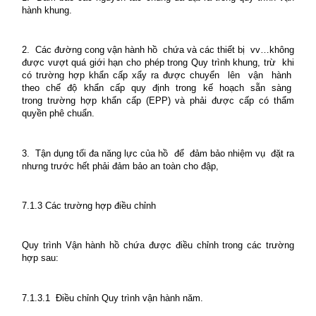
hành khung.
2.
Các đường cong vận hành hồ
chứa và các thiết bị
vv…không
được vượt quá giới hạn cho phép trong Quy trình khung, trừ
khi
có trường hợp khẩn cấp xẩy ra được chuyển
lên
vận
hành
theo
chế
độ
khẩn
cấp
quy
định
trong
kế
hoạch
sẵn
sàng
trong trường hợp khẩn cấp (EPP) và phải được cấp có thẩm
quyền phê chuẩn.
3.
Tận dụng tối đa năng lực của hồ
để
đảm bảo nhiệm vụ
đặt ra
nhưng trước hết phải đảm bảo an toàn cho đập,
7.1.3 Các trường hợp điều chỉnh
Quy trình Vận hành hồ chứa được điều chỉnh trong các trường
hợp sau:
7.1.3.1
Điều chỉnh Quy trình vận hành năm.