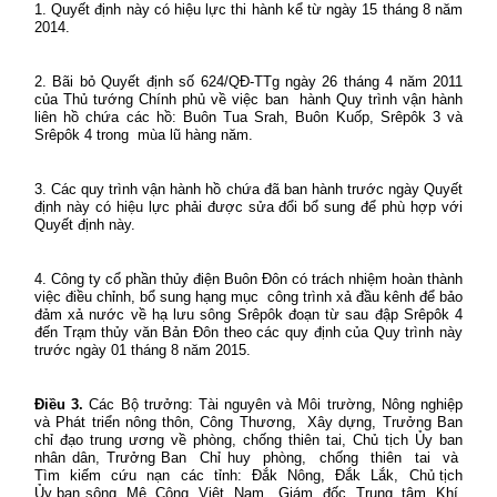
1. Quyết định này có hiệu lực thi hành kể từ ngày 15 tháng 8 năm
2014.
2. Bãi bỏ Quyết định số 624/QĐ-TTg ngày 26 tháng 4 năm 2011
của Thủ tướng Chính phủ về việc ban
hành Quy trình vận hành
liên hồ chứa các hồ: Buôn Tua Srah, Buôn Kuốp, Srêpôk 3 và
Srêpôk 4 trong
mùa lũ hàng năm.
3. Các quy trình vận hành hồ chứa đã ban hành trước ngày Quyết
định này có hiệu lực phải được sửa đổi bổ sung để phù hợp với
Quyết định này.
4. Công ty cổ phần thủy điện Buôn Đôn có trách nhiệm hoàn thành
việc điều chỉnh, bổ sung hạng mục
công trình xả đầu kênh để bảo
đảm xả nước về hạ lưu sông Srêpôk đoạn từ sau đập Srêpôk 4
đến Trạm thủy văn Bản Đôn theo các quy định của Quy trình này
trước ngày 01 tháng 8 năm 2015.
Điều 3.
Các Bộ trưởng: Tài nguyên và Môi trường, Nông nghiệp
và Phát triển nông thôn, Công Thương,
Xây dựng, Trưởng Ban
chỉ đạo trung ương về phòng, chống thiên tai, Chủ tịch Ủy ban
nhân dân, Trưởng Ban
Chỉ huy
phòng,
chống
thiên
tai
và
Tìm
kiếm
cứu
nạn
các
tỉnh:
Đắk
Nông,
Đắk
Lắk,
Chủ tịch
Ủy ban sông
Mê
Công
Việt
Nam,
Giám
đốc
Trung
tâm
Khí