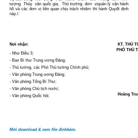
tượng
Thủy
văn quốc gia,
Thủ trưởng
đơn
vịquản lý vận hành
hồ và các đơn vị liên quan chịu trách nhiệm thi hành Quyết định
này./:
Nơi nhận:
KT. THỦ 
PHÓ THỦ 
- Như Điều 3;
- Ban Bí thư Trung ương Đảng;
- Thủ tướng, các Phó Thủ tướng Chính phủ;
- Văn phòng Trung ương Đảng;
- Văn phòng Tổng Bí Thư;
- Văn phòng Chủ tịch nước;
Hoàng Tru
- Văn phòng Quốc hội;
Mời download & xem file đínhkèm.