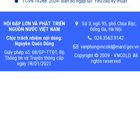
TCVN 14288: 2024- Bản đồ ngập lụt- Yêu cầu kỹ thuật
HỘI ĐẬP LỚN VÀ PHÁT TRIỂN
Số 3, ngõ 95, phố Chùa Bộc,
NGUỒN NƯỚC VIỆT NAM
Đống Đa, Hà Nội
Chịu trách nhiệm nội dung:
024.3563.9142
Nguyễn Quốc Dũng
vanphongvncold@mard.gov.vn
Giấy phép số: 68/GP-TTĐT, Bộ
Copyright © 2009 - VNCOLD. All
Thông tin và Truyền thông cấp
rights reserved
ngày 18/01/2021