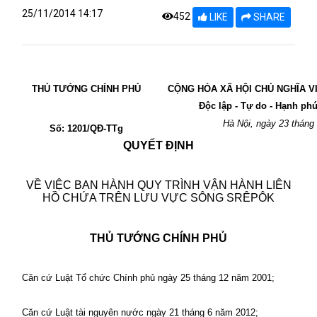
25/11/2014 14:17
452
LIKE
SHARE
THỦ TƯỚNG CHÍNH PHỦ
CỘNG HÒA XÃ HỘI CHỦ NGHĨA V
Độc lập - Tự do - Hạnh ph
Hà Nội, ngày 23 tháng
Số: 1201/QĐ-TTg
QUYẾT ĐỊNH
VỀ VIỆC BAN HÀNH QUY TRÌNH VẬN HÀNH LIÊN
HỒ CHỨA TRÊN LƯU VỰC SÔNG SRÊPÔK
THỦ TƯỚNG CHÍNH PHỦ
Căn cứ Luật Tổ chức Chính phủ ngày 25 tháng 12 năm 2001;
Căn cứ Luật tài nguyên nước ngày 21 tháng 6 năm 2012;