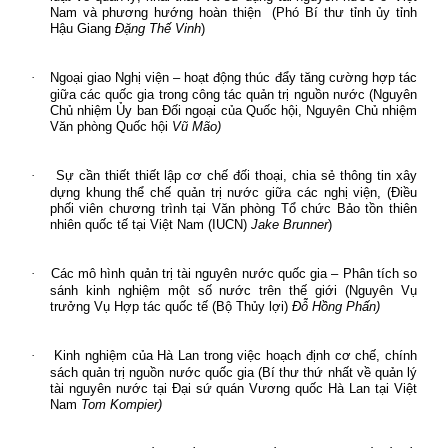
Nam và phương hướng hoàn thiện
(Phó Bí thư tỉnh ủy tỉnh
Hậu Giang
Đặng Thế Vinh
)
·
Ngoại giao Nghị viện – hoạt động thúc đẩy tăng cường hợp tác
giữa các quốc gia trong công tác quản trị nguồn nước
(Nguyên
Chủ nhiệm Ủy ban Đối ngoại của Quốc hội, Nguyên Chủ nhiệm
Văn phòng Quốc hội
Vũ Mão)
·
Sự cần thiết thiết lập cơ chế đối thoại, chia sẻ thông tin xây
dựng khung thể chế quản trị nước giữa các nghị viện
, (Điều
phối viên chương trình tại Văn phòng Tổ chức Bảo tồn thiên
nhiên quốc tế tại Việt Nam (IUCN)
Jake Brunner
)
·
Các mô hình quản trị tài nguyên nước quốc gia – Phân tích so
sánh kinh nghiệm một số nước trên thế giới (
Nguyên Vụ
trưởng Vụ Hợp tác quốc tế (Bộ Thủy lợi)
Đỗ Hồng Phấn)
·
Kinh nghiệm của Hà Lan trong việc hoạch định cơ chế, chính
sách quản trị nguồn nước quốc gia (
Bí thư thứ nhất về quản lý
tài nguyên nước tại Đại sứ quán Vương quốc Hà Lan tại Việt
Nam
Tom Kompier)