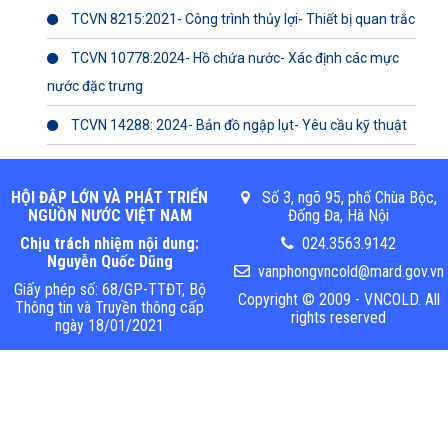
TCVN 8215:2021- Công trình thủy lợi- Thiết bị quan trắc
TCVN 10778:2024- Hồ chứa nước- Xác định các mực
nước đặc trưng
TCVN 14288: 2024- Bản đồ ngập lụt- Yêu cầu kỹ thuật
HỘI ĐẬP LỚN VÀ PHÁT TRIỂN
Số 3, ngõ 95, phố Chùa Bộc,
NGUỒN NƯỚC VIỆT NAM
Đống Đa, Hà Nội
Chịu trách nhiệm nội dung:
024.3563.9142
Nguyễn Quốc Dũng
vanphongvncold@mard.gov.vn
Giấy phép số: 68/GP-TTĐT, Bộ
Copyright © 2009 - VNCOLD. All
Thông tin và Truyền thông cấp
rights reserved
ngày 18/01/2021