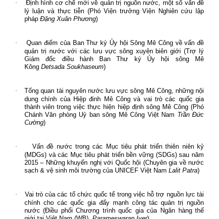
·
Định hình cơ chế mới về quản trị nguồn nước, một số vấn đề
lý luận và thực tiễn (
Phó Viện trưởng Viện Nghiên cứu lập
pháp
Đặng Xuân Phương
)
·
Quan điểm của Ban Thư ký Ủy hội Sông Mê Công về vấn đề
quản trị nước với các lưu vực sông xuyên biên giới (Trợ lý
Giám đốc điều hành Ban Thư ký Ủy hội sông Mê
Kông
Detsada Soukhaseum
)
·
Tổng quan tài nguyên nước lưu vực sông Mê Công, những nội
dung chính của Hiệp đinh Mê Công và vai trò các quốc gia
thành viên trong việc thực hiện hiệp định sông Mê Công (Phó
Chánh Văn phòng Uỷ ban sông Mê Công Việt Nam
Trần Đức
Cường
)
·
Vấn đề nước trong các Mục tiêu phát triển thiên niên kỷ
(MDGs) và các Mục tiêu phát triển bền vững (SDGs) sau năm
2015 – Những khuyến nghị với Quốc hội (
Chuyên gia về nước
sạch & vệ sinh môi trường của UNICEF Việt Nam
Lalit Patra
)
·
Vai trò của các tổ chức quốc tế trong việc hỗ trợ nguồn lực tài
chính cho các quốc gia đẩy mạnh công tác quản trị nguồn
nước (
Điều phối Chương trình quốc gia của Ngân hàng thế
giới tại Việt Nam (WB)
Parameswaran Iyer
)