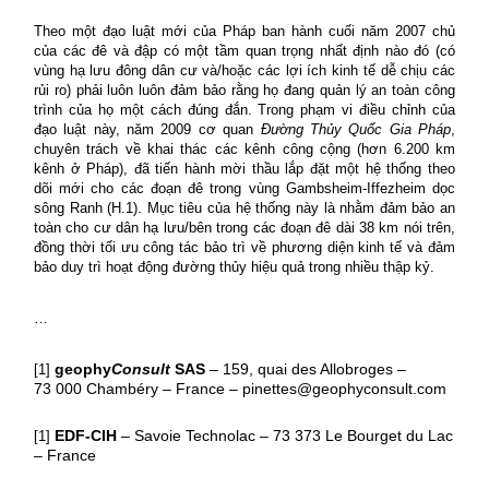
Theo một đạo luật m
ớ
i của Pháp ban hành cuối năm 2007 chủ
của các đê và đập có một tầm quan trọng nhất định nào đó (có
vùng hạ lưu đông dân cư và/hoặc các lợi ích kinh tế dễ chịu các
rủi ro) phải luôn luôn đảm bảo rằng họ đang quản lý an toàn công
trình của họ một cách đúng đắn. Trong phạm vi điều chỉnh của
đạo luật này, năm 2009 cơ quan
Đường Thủy Quốc Gia Pháp
,
chuyên trách về khai thác các kênh công cộng (hơn 6.200 km
kênh ở Pháp), đã tiến hành mời thầu lắp đặt một hệ thống theo
dõi mới cho các đoạn đê trong vùng Gambsheim-Iffezheim dọc
sông Ranh (H.1). Mục tiêu của hệ thống này là nhằm đảm bảo an
toàn cho cư dân hạ lưu/bên trong các đoạn đê dài 38 km nói trên,
đồng thời tối ưu công tác bảo trì về phương diện kinh tế và đảm
bảo duy trì hoạt động đường thủy hiệu quả trong nhiều thập kỷ.
…
geophy
Consult
SAS
– 159, quai des Allobroges –
[1]
73 000 Chambéry – France – pinettes@geophyconsult.com
EDF-CIH
– Savoie Technolac – 73 373 Le Bourget du Lac
[1]
– France