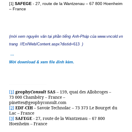
SAFEGE
- 27, route de la Wantzenau – 67 800 Hoenheim
[1]
– France
(mời xem nguyên văn tại phần tiếng Anh-Pháp của www.vncold.vn
trang
//En/Web/Content.aspx?distid=613
)
…
Mời download & xem file đính kèm.
geophy
Consult
SAS
– 159, quai des Allobroges –
[1]
73 000 Chambéry – France –
pinettes@geophyconsult.com
EDF-CIH
– Savoie Technolac – 73 373 Le Bourget du
[2]
Lac – France
SAFEGE
- 27, route de la Wantzenau – 67 800
[3]
Hoenheim – France