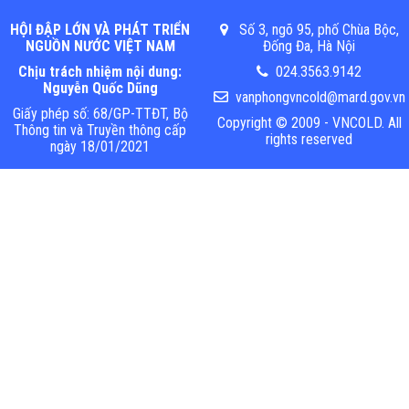
HỘI ĐẬP LỚN VÀ PHÁT TRIỂN
Số 3, ngõ 95, phố Chùa Bộc,
NGUỒN NƯỚC VIỆT NAM
Đống Đa, Hà Nội
Chịu trách nhiệm nội dung:
024.3563.9142
Nguyễn Quốc Dũng
vanphongvncold@mard.gov.vn
Giấy phép số: 68/GP-TTĐT, Bộ
Copyright © 2009 - VNCOLD. All
Thông tin và Truyền thông cấp
rights reserved
ngày 18/01/2021