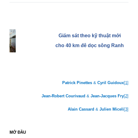
Giám sát theo kỹ thuật mới
cho 40 km đê dọc sông Ranh
Patrick Pinettes
&
Cyril Guidoux
[1]
Jean-Robert Courivaud
&
Jean-Jacques Fry
[2]
Alain Cassard
&
Julien Miceli
[3]
M
Ở
ĐẦU