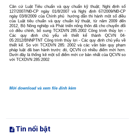
Căn cứ Luật Tiêu chuẩn và quy chuẩn kỹ thuật; Nghị định số
127/2007/NĐ-CP ngày 01/8/2007 và Nghị định 67/2009/NĐ-CP
ngày 03/8/2009 của Chính phủ
hướng dẫn thi hành một số điều
của Luật tiêu chuẩn và quy chuẩn kỹ thuật, từ năm 2009 đến
2012, Bộ Nông nghiệp và Phát triển nông thôn đã cho chuyển đổi
có điều chỉnh, bổ sung TCXDVN 285:2002
Công trình thủy lợi -
Các quy định chủ yếu về thiết kế
thành QCVN 04-
05:2012/BNNPTNT Công trình thủy lợi - Các quy định chủ yếu về
thiết kế. So với TCXDVN 285: 2002 và các văn bản quy phạm
pháp luật đã ban hành trước đó, QCVN có nhiều điểm mới hơn.
Dưới đây là thống kê một số điểm mới cơ bản nhất của QCVN so
với TCXDVN 285:2002
Mời download và xem file đính kèm
Tin nổi bật