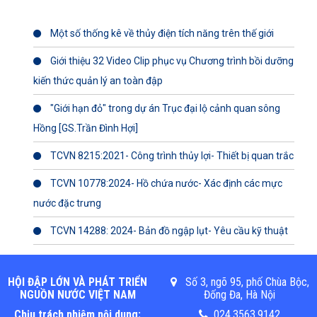
Một số thống kê về thủy điện tích năng trên thế giới
Giới thiệu 32 Video Clip phục vụ Chương trình bồi dưỡng
kiến thức quản lý an toàn đập
"Giới hạn đỏ" trong dự án Trục đại lộ cảnh quan sông
Hồng [GS.Trần Đình Hợi]
TCVN 8215:2021- Công trình thủy lợi- Thiết bị quan trắc
TCVN 10778:2024- Hồ chứa nước- Xác định các mực
nước đặc trưng
TCVN 14288: 2024- Bản đồ ngập lụt- Yêu cầu kỹ thuật
HỘI ĐẬP LỚN VÀ PHÁT TRIỂN
Số 3, ngõ 95, phố Chùa Bộc,
NGUỒN NƯỚC VIỆT NAM
Đống Đa, Hà Nội
Chịu trách nhiệm nội dung:
024.3563.9142