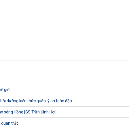
…
ế giới
 bồi dưỡng kiến thức quản lý an toàn đập
uan sông Hồng [GS.Trần Đình Hợi]
ị quan trắc