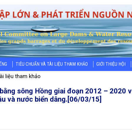
IẾNG
TIÊU CHUẨN VÀ TÀI LIỆU THAM KHẢO
GIỚI THIỆU HỘI
ài liệu tham khảo
g bằng sông Hồng giai đoạn 2012 – 2020 
hậu và nước biển dâng.[06/03/15]