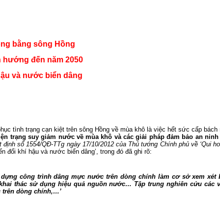
đồng bằng sông Hồng
nh hướng đến năm 2050
 hậu và nước biển dâng
ục tình trạng cạn kiệt trên sông Hồng về mùa khô là việc hết sức cấp bách m
iện trạng suy giảm nước về mùa khô và các giải pháp đảm bảo an ni
 định số 1554/QĐ-TTg ngày 17/10/2012 của Thủ tướng Chính phủ về ‘Qui h
n đổi khí hậu và nước biển dâng’, trong đó đã ghi rõ:
 dựng công trình dâng mực nước trên dòng chính làm cơ sở xem xét
 khai thác sử dụng hiệu quả nguồn nước… Tập trung nghiên cứu các v
c trên dòng chính,…’