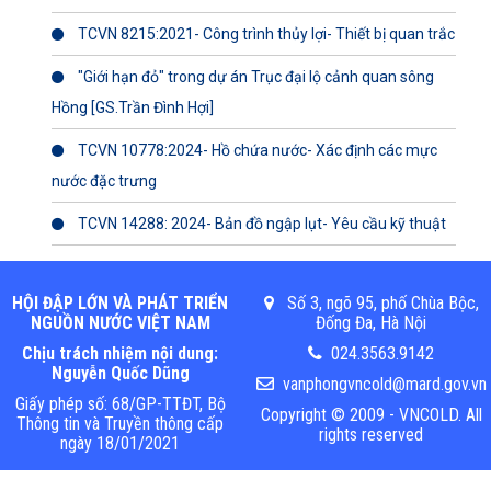
TCVN 8215:2021- Công trình thủy lợi- Thiết bị quan trắc
"Giới hạn đỏ" trong dự án Trục đại lộ cảnh quan sông
Hồng [GS.Trần Đình Hợi]
TCVN 10778:2024- Hồ chứa nước- Xác định các mực
nước đặc trưng
TCVN 14288: 2024- Bản đồ ngập lụt- Yêu cầu kỹ thuật
HỘI ĐẬP LỚN VÀ PHÁT TRIỂN
Số 3, ngõ 95, phố Chùa Bộc,
NGUỒN NƯỚC VIỆT NAM
Đống Đa, Hà Nội
Chịu trách nhiệm nội dung:
024.3563.9142
Nguyễn Quốc Dũng
vanphongvncold@mard.gov.vn
Giấy phép số: 68/GP-TTĐT, Bộ
Copyright © 2009 - VNCOLD. All
Thông tin và Truyền thông cấp
rights reserved
ngày 18/01/2021